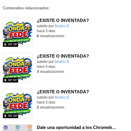
Contenidos relacionados:
¿EXISTE O INVENTADA?
Contenido educativo.
subido por
Beatriz B.
-
hace 5 dias
6
visualizaciones
03′ 10″
¿EXISTE O INVENTADA?
Contenido educativo.
subido por
Beatriz B.
-
hace 5 dias
3
visualizaciones
02′ 01″
¿EXISTE O INVENTADA?
Contenido educativo.
subido por
Beatriz B.
-
hace 5 dias
2
visualizaciones
03′ 23″
Dale una oportunidad a los Chromebooks y utiliza un proyector para realizar talleres si no tienes pantallas táctiles