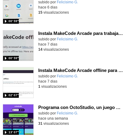
Contenido educativo.
subido por
Felicisimo G.
-
hace 6 dias
15
visualizaciones
00′ 59″
Instala MakeCode Arcade para trabajar offline en tu tablet, ordenador, Chromebook
Contenido educativo.
subido por
Felicisimo G.
-
hace 7 dias
14
visualizaciones
00′ 59″
Instala MakeCode Arcade offline para programar grandes juegos sin necesidad de Internet
Contenido educativo.
subido por
Felicisimo G.
-
hace 7 dias
1
visualizaciones
02′ 07″
Programa con OctoStudio, un juego de disparos contra Zombies con un cargador basado en el House of the dead
Contenido educativo.
subido por
Felicisimo G.
-
hace una semana
31
visualizaciones
13′ 07″