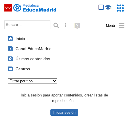
Mediateca de EducaMadrid
Saltar navegación
Servic
Educa
Palabra o frase:
Búsqueda avanzada
Ayuda
(en
ventana
Inicio
nueva)
Canal EducaMadrid
Últimos contenidos
Centros
Tipo de contenido:
Inicia sesión para aportar contenidos, crear listas de
reproducción...
Iniciar sesión