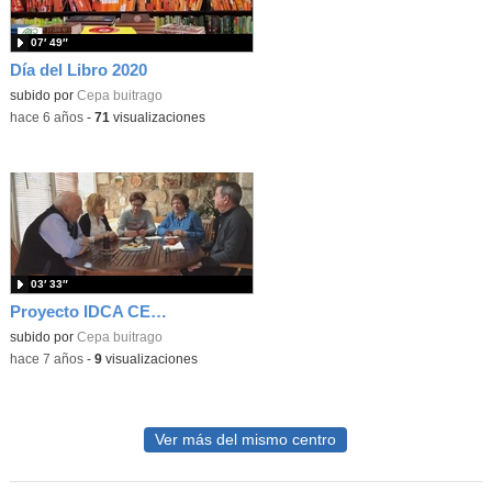
07′ 49″
Día del Libro 2020
subido por
Cepa buitrago
-
hace 6 años
-
71
visualizaciones
03′ 33″
Proyecto IDCA CEPA Buitrago
subido por
Cepa buitrago
-
hace 7 años
-
9
visualizaciones
Ver más del mismo centro