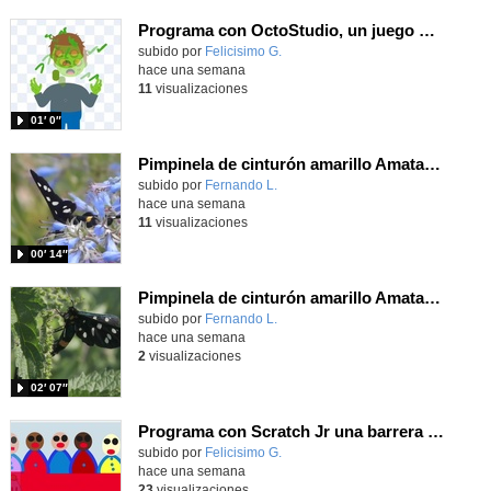
Programa con OctoStudio, un juego homenajeando al House of the dead con Zombies
Contenido educativo.
subido por
Felicisimo G.
-
hace una semana
11
visualizaciones
01′ 0″
Pimpinela de cinturón amarillo Amata phegea (Linnaeus, 1758)
Contenido educativo.
subido por
Fernando L.
-
hace una semana
11
visualizaciones
00′ 14″
Pimpinela de cinturón amarillo Amata phegea (Linnaeus, 1758)
Contenido educativo.
subido por
Fernando L.
-
hace una semana
2
visualizaciones
02′ 07″
Programa con Scratch Jr una barrera que se desplaza para dar sensación de movimiento
Contenido educativo.
subido por
Felicisimo G.
-
hace una semana
23
visualizaciones