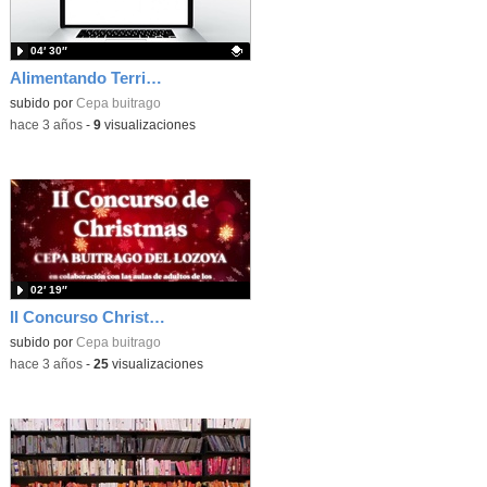
04′ 30″
Alimentando Territorio
Contenido educativo.
subido por
Cepa buitrago
-
hace 3 años
-
9
visualizaciones
02′ 19″
II Concurso Christmas CEPA Buitrago
subido por
Cepa buitrago
-
hace 3 años
-
25
visualizaciones