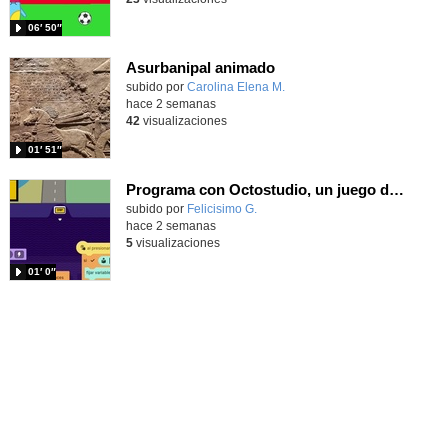
06′ 50″
Asurbanipal animado
Contenido educativo.
subido por
Carolina Elena M.
-
hace 2 semanas
42
visualizaciones
01′ 51″
Programa con Octostudio, un juego de Educación Víal cruzando un paso de cebra.
Contenido educativo.
subido por
Felicisimo G.
-
hace 2 semanas
5
visualizaciones
01′ 0″