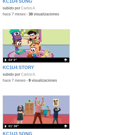
KC1U4 SONG
Contenido educativo.
subido por
Carlos A.
-
hace 7 meses
-
30
visualizaciones
04′ 0″
KC1U4 STORY
Contenido educativo.
subido por
Carlos A.
-
hace 7 meses
-
9
visualizaciones
01′ 38″
KC1U3 SONG