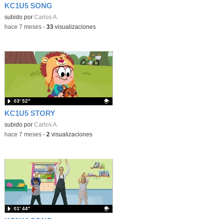
KC1U5 SONG
Contenido educativo.
subido por
Carlos A.
-
hace 7 meses
-
33
visualizaciones
03′ 52″
KC1U5 STORY
Contenido educativo.
subido por
Carlos A.
-
hace 7 meses
-
2
visualizaciones
01′ 44″