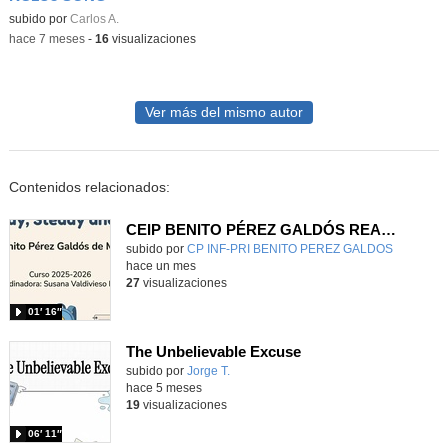
Contenido educativo.
subido por
Carlos A.
-
hace 7 meses
-
16
visualizaciones
Ver más del mismo autor
Contenidos relacionados:
CEIP BENITO PÉREZ GALDÓS READY, STEADY & GO
Contenido educativo.
subido por
CP INF-PRI BENITO PEREZ GALDOS
-
hace un mes
27
visualizaciones
01′ 16″
The Unbelievable Excuse
Contenido educativo.
subido por
Jorge T.
-
hace 5 meses
19
visualizaciones
06′ 11″