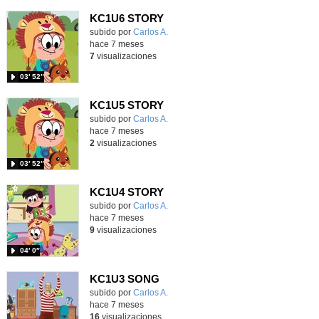
KC1U6 STORY
Contenido educativo.
subido por
Carlos A.
-
hace 7 meses
7
visualizaciones
03′ 52″
KC1U5 STORY
Contenido educativo.
subido por
Carlos A.
-
hace 7 meses
2
visualizaciones
03′ 52″
KC1U4 STORY
Contenido educativo.
subido por
Carlos A.
-
hace 7 meses
9
visualizaciones
04′ 0″
KC1U3 SONG
Contenido educativo.
subido por
Carlos A.
-
hace 7 meses
16
visualizaciones