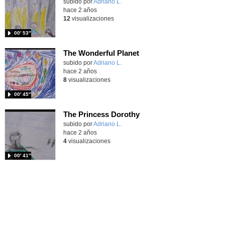
Contenido educativo.
subido por
Adriano L.
-
hace 2 años
12
visualizaciones
00′ 53″
The Wonderful Planet
Contenido educativo.
subido por
Adriano L.
-
hace 2 años
8
visualizaciones
00′ 45″
The Princess Dorothy
Contenido educativo.
subido por
Adriano L.
-
hace 2 años
4
visualizaciones
00′ 41″