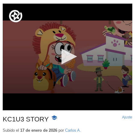
Ajuste
d
KC1U3 STORY
-
p
Contenido
educativo
Subido el
17 de enero de 2026
por
Carlos A.