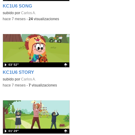
KC1U6 SONG
Contenido educativo.
subido por
Carlos A.
-
hace 7 meses
-
24
visualizaciones
03′ 52″
KC1U6 STORY
Contenido educativo.
subido por
Carlos A.
-
hace 7 meses
-
7
visualizaciones
01′ 29″