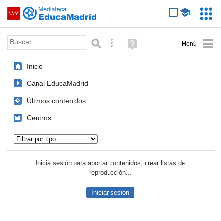
Mediateca de EducaMadrid
Saltar navegación
Servic
Educa
Palabra o frase:
Búsqueda avanzada
Ayuda
(en
ventana
Inicio
nueva)
Canal EducaMadrid
Últimos contenidos
Centros
Tipo de contenido:
Inicia sesión para aportar contenidos, crear listas de
reproducción...
Iniciar sesión