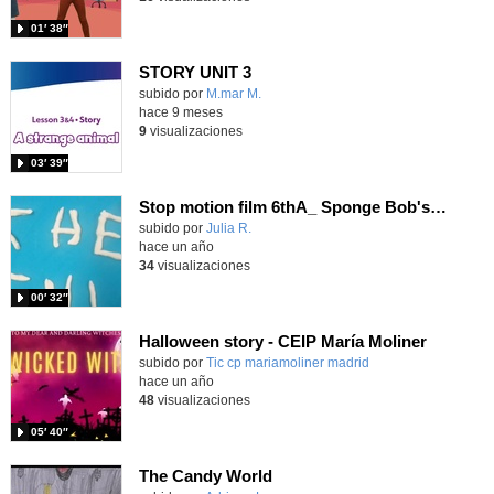
01′ 38″
STORY UNIT 3
Contenido educativo.
subido por
M.mar M.
-
hace 9 meses
9
visualizaciones
03′ 39″
Stop motion film 6thA_ Sponge Bob's story
Contenido educativo.
subido por
Julia R.
-
hace un año
34
visualizaciones
00′ 32″
Halloween story - CEIP María Moliner
Contenido educativo.
subido por
Tic cp mariamoliner madrid
-
hace un año
48
visualizaciones
05′ 40″
The Candy World