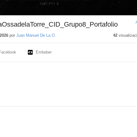
aOssadelaTorre_CID_Grupo8_Portafolio
2026
por
Juan Manuel De La O.
42
visualizac
Facebook
Embeber