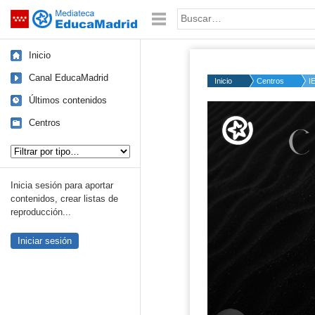
Mediateca de EducaMadrid
Saltar navegación
Palabra o frase:
Inicio
Canal EducaMadrid
Inicio
Centros
I
Últimos contenidos
Volume
50%
Centros
Tipo de contenido:
Inicia sesión para aportar
contenidos, crear listas de
reproducción...
Iniciar sesión