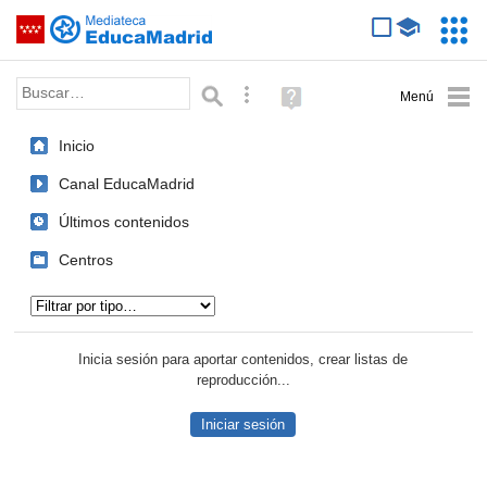
Mediateca de EducaMadrid
Saltar navegación
Servic
Educa
Palabra o frase:
Búsqueda avanzada
Ayuda
(en
ventana
Inicio
nueva)
Canal EducaMadrid
Últimos contenidos
Centros
Tipo de contenido:
Inicia sesión para aportar contenidos, crear listas de
reproducción...
Iniciar sesión