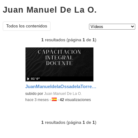
Juan Manuel De La O.
vídeos
Tipo de contenido:
Todos los contenidos
1
resultados (página
1
de
1
)
01′ 0″
JuanManueldelaOssadelaTorre_CID_Grupo8_Portafolio
subido por
Juan Manuel De La O.
-
hace 3 meses
-
Idioma:
-
42
visualizaciones
1
resultados (página
1
de
1
)