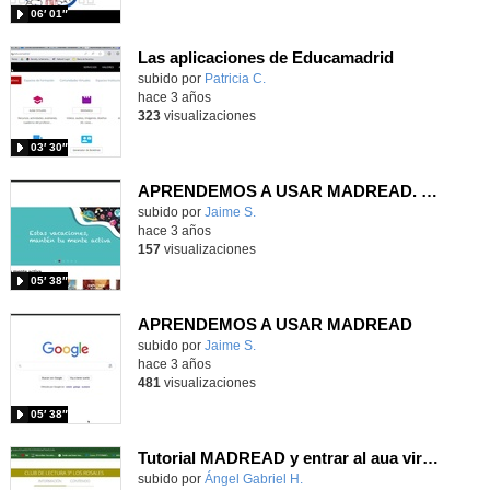
06′ 01″
Las aplicaciones de Educamadrid
Contenido educativo.
subido por
Patricia C.
-
hace 3 años
323
visualizaciones
03′ 30″
APRENDEMOS A USAR MADREAD. SUBTÍTULOS
Contenido educativo.
subido por
Jaime S.
-
hace 3 años
157
visualizaciones
05′ 38″
APRENDEMOS A USAR MADREAD
Contenido educativo.
subido por
Jaime S.
-
hace 3 años
481
visualizaciones
05′ 38″
Tutorial MADREAD y entrar al aua virtual
Contenido educativo.
subido por
Ángel Gabriel H.
-