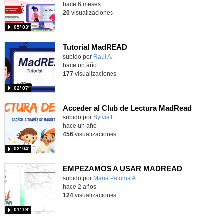
hace 6 meses
20
visualizaciones
05′ 03″
Tutorial MadREAD
Contenido educativo.
subido por
Raul A.
-
hace un año
177
visualizaciones
02′ 07″
Acceder al Club de Lectura MadRead
Contenido educativo.
subido por
Sylvia F.
-
hace un año
456
visualizaciones
02′ 04″
EMPEZAMOS A USAR MADREAD
Contenido educativo.
subido por
Maria Paloma A.
-
hace 2 años
124
visualizaciones
01′ 19″