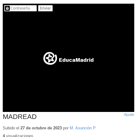
Contenido protegido…
Ajuste
d
MADREAD
p
Subido el
27 de octubre de 2023
por
M. Asunción P.
4
visualizaciones