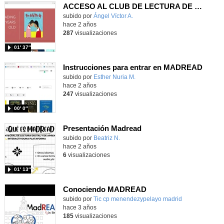
ACCESO AL CLUB DE LECTURA DE MADREAD
Contenido educativo.
subido por
Ángel Víctor A.
-
hace 2 años
287
visualizaciones
01′ 37″
Instrucciones para entrar en MADREAD
Contenido educativo.
subido por
Esther Nuria M.
-
hace 2 años
247
visualizaciones
00′ 0″
Presentación Madread
Contenido educativo.
subido por
Beatriz N.
-
hace 2 años
6
visualizaciones
01′ 13″
Conociendo MADREAD
subido por
Tic cp menendezypelayo madrid
-
hace 3 años
185
visualizaciones