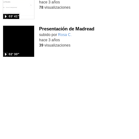
hace 3 años
78
visualizaciones
03′ 41″
Presentación de Madread
Contenido educativo.
subido por
Rosa C.
-
hace 3 años
39
visualizaciones
02′ 30″