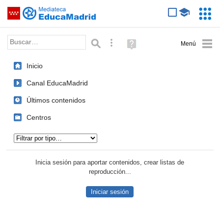
Mediateca de EducaMadrid
Saltar navegación
Servic
Educa
Palabra o frase:
Búsqueda avanzada
Ayuda
(en
ventana
Inicio
nueva)
Canal EducaMadrid
Últimos contenidos
Centros
Tipo de contenido:
Inicia sesión para aportar contenidos, crear listas de
reproducción...
Iniciar sesión