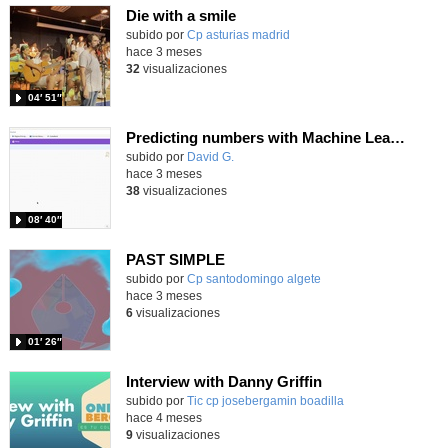
Die with a smile
Contenido educativo.
subido por
Cp asturias madrid
-
hace 3 meses
32
visualizaciones
04′ 51″
Predicting numbers with Machine Learning for Kids
Contenido educativo.
subido por
David G.
-
hace 3 meses
38
visualizaciones
08′ 40″
PAST SIMPLE
Contenido educativo.
subido por
Cp santodomingo algete
-
hace 3 meses
6
visualizaciones
01′ 26″
Interview with Danny Griffin
Contenido educativo.
subido por
Tic cp josebergamin boadilla
-
hace 4 meses
9
visualizaciones