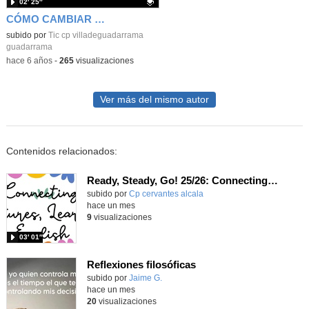
02′ 25″
CÓMO CAMBIAR LA CONTRASEÑA DE EDUCAMADRID
Contenido educativo.
subido por
Tic cp villadeguadarrama
guadarrama
-
hace 6 años
-
265
visualizaciones
Ver más del mismo autor
Contenidos relacionados:
Ready, Steady, Go! 25/26: Connecting Cultures, Learning English
Contenido educativo.
subido por
Cp cervantes alcala
-
hace un mes
9
visualizaciones
03′ 01″
Reflexiones filosóficas
Contenido educativo.
subido por
Jaime G.
-
hace un mes
20
visualizaciones