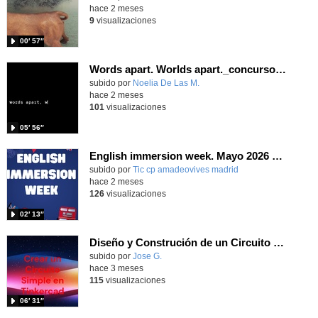
hace 2 meses
9
visualizaciones
00′ 57″
Words apart. Worlds apart._concursoscorto10_Autism
Contenido educativo.
subido por
Noelia De Las M.
-
hace 2 meses
101
visualizaciones
05′ 56″
English immersion week. Mayo 2026 CEIP Amadeo Vives
Contenido educativo.
subido por
Tic cp amadeovives madrid
-
hace 2 meses
126
visualizaciones
02′ 13″
Diseño y Construción de un Circuito Simple en Tinkercad.
Contenido educativo.
subido por
Jose G.
-
hace 3 meses
115
visualizaciones
06′ 31″