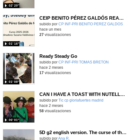
02′ 20″
CEIP BENITO PÉREZ GALDÓS READY, STEADY & GO
Contenido educativo.
subido por
CP INF-PRI BENITO PEREZ GALDOS
-
hace un mes
27
visualizaciones
01′ 16″
Ready Steady Go
Contenido educativo.
subido por
CP INF-PRI TOMAS BRETON
-
hace 2 meses
17
visualizaciones
01′ 08″
CAN I HAVE A TOAST WITH NUTELLA? 4ºB
Contenido educativo.
subido por
Tic cp gloriafuertes madrid
-
hace 2 meses
58
visualizaciones
06′ 01″
5D g2 english version. The curse of the brawl
Contenido educativo.
subido por
Ana R.
-