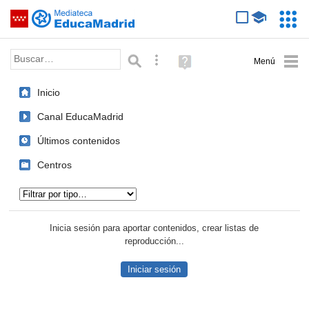
Mediateca de EducaMadrid
Saltar navegación
Servic
Educa
Palabra o frase:
Búsqueda avanzada
Ayuda
(en
ventana
Inicio
nueva)
Canal EducaMadrid
Últimos contenidos
Centros
Tipo de contenido:
Inicia sesión para aportar contenidos, crear listas de
reproducción...
Iniciar sesión