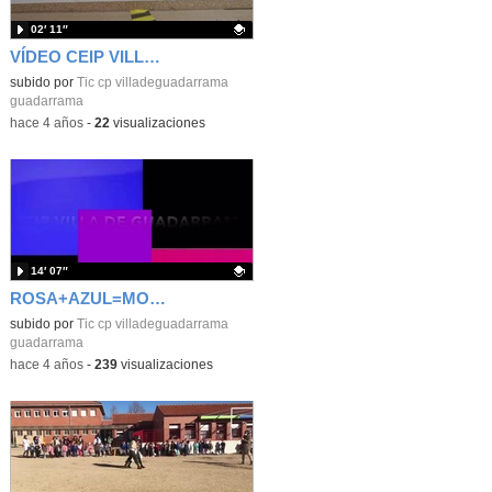
02′ 11″
VÍDEO CEIP VILLA DE GUADARRAMA
Contenido educativo.
subido por
Tic cp villadeguadarrama
guadarrama
-
hace 4 años
-
22
visualizaciones
14′ 07″
ROSA+AZUL=MORADO. EL DEPORTE COMO REFERENTE
Contenido educativo.
subido por
Tic cp villadeguadarrama
guadarrama
-
hace 4 años
-
239
visualizaciones