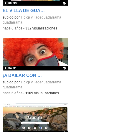
00′ 33″
EL VILLA DE GUADARRAMA OS DESEA, ¡FELIZ NAVIDAD!
Contenido educativo.
subido por
Tic cp villadeguadarrama
guadarrama
-
hace 6 años
-
332
visualizaciones
04′ 0″
¡A BAILAR CON WADI EN NAVIDAD!
Contenido educativo.
subido por
Tic cp villadeguadarrama
guadarrama
-
hace 6 años
-
1169
visualizaciones