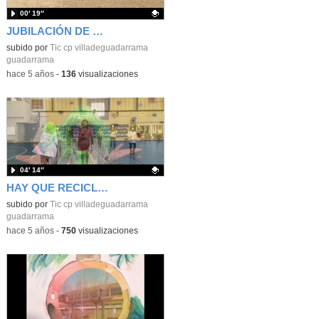
00′ 19″
JUBILACIÓN DE BEA
Contenido educativo.
subido por
Tic cp villadeguadarrama
guadarrama
-
hace 5 años
-
136
visualizaciones
04′ 14″
HAY QUE RECICLAR. NAVIDAD 2021
Contenido educativo.
subido por
Tic cp villadeguadarrama
guadarrama
-
hace 5 años
-
750
visualizaciones