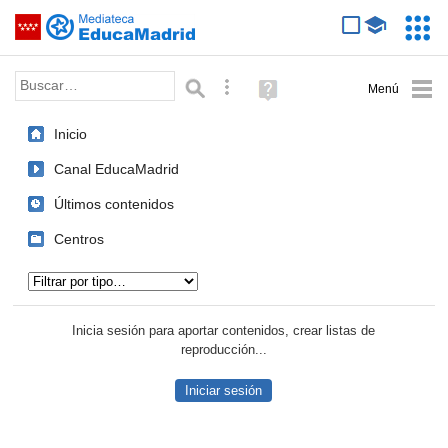
Mediateca de EducaMadrid
Saltar navegación
Servic
Educa
Palabra o frase:
Búsqueda avanzada
Ayuda
(en
ventana
Inicio
nueva)
Canal EducaMadrid
Últimos contenidos
Centros
Tipo de contenido:
Inicia sesión para aportar contenidos, crear listas de
reproducción...
Iniciar sesión