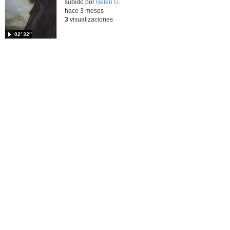
Contenido educativo.
subido por
Belen G.
-
hace 3 meses
3
visualizaciones
02′ 32″