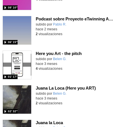
08′ 10″
Podcast sobre Proyecto eTwinning Antoni Gaudí nº 1 (en castellano)
Contenido educativo.
subido por
Pablo R.
-
hace 2 meses
2
visualizaciones
06′ 15″
Here you Art - the pitch
Contenido educativo.
subido por
Belen G.
-
hace 3 meses
4
visualizaciones
01′ 17″
Juana La Loca (Here you ART)
Contenido educativo.
subido por
Belen G.
-
hace 3 meses
2
visualizaciones
02′ 32″
Juana la Loca