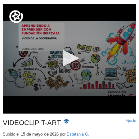
Ajuste
d
VIDEOCLIP T-ART
-
p
Contenido
educativo
Subido el
15 de mayo de 2026
por
Estefania G.