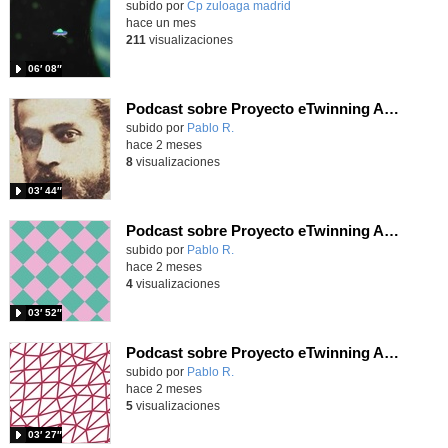
Contenido educativo.
subido por
Cp zuloaga madrid
-
hace un mes
211
visualizaciones
06′ 08″
Podcast sobre Proyecto eTwinning Antoni Gaudí nº 8 (en castellano)
Contenido educativo.
subido por
Pablo R.
-
hace 2 meses
8
visualizaciones
03′ 44″
Podcast sobre Proyecto eTwinning Antoni Gaudí nº 7 (en castellano)
Contenido educativo.
subido por
Pablo R.
-
hace 2 meses
4
visualizaciones
03′ 52″
Podcast sobre Proyecto eTwinning Antoni Gaudí nº 6 (en castellano)
Contenido educativo.
subido por
Pablo R.
-
hace 2 meses
5
visualizaciones
03′ 27″