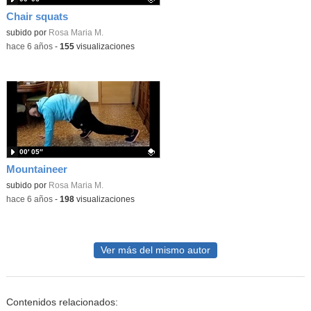
Chair squats
Contenido educativo.
subido por
Rosa Maria M.
-
hace 6 años
-
155
visualizaciones
00′ 05″
Mountaineer
Contenido educativo.
subido por
Rosa Maria M.
-
hace 6 años
-
198
visualizaciones
Ver más del mismo autor
Contenidos relacionados: