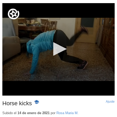
Ajuste
d
Horse kicks
-
p
Contenido
educativo
Subido el
14 de enero de 2021
por
Rosa Maria M.