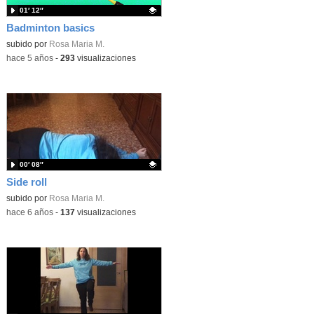
01′ 12″
Badminton basics
Contenido educativo.
subido por
Rosa Maria M.
-
hace 5 años
-
293
visualizaciones
00′ 08″
Side roll
Contenido educativo.
subido por
Rosa Maria M.
-
hace 6 años
-
137
visualizaciones