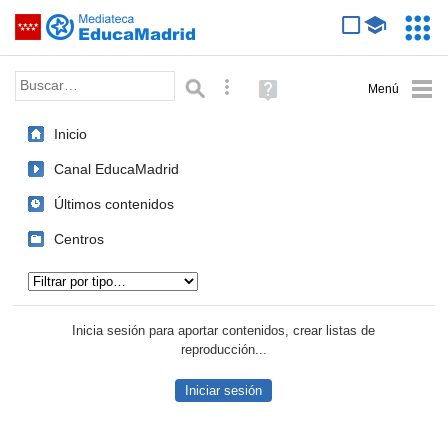
Mediateca de EducaMadrid
Saltar navegación
Servic
Educa
Palabra o frase:
Búsqueda avanzada
Ayuda
(en
ventana
Inicio
nueva)
Canal EducaMadrid
Últimos contenidos
Centros
Tipo de contenido:
Inicia sesión para aportar contenidos, crear listas de
reproducción...
Iniciar sesión