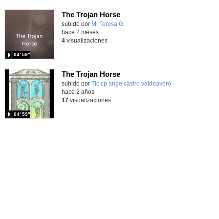
The Trojan Horse
Contenido educativo.
subido por
M. Teresa G.
-
hace 2 meses
4
visualizaciones
04′ 59″
The Trojan Horse
Contenido educativo.
subido por
Tic cp angelcastro valdeavero
-
hace 2 años
17
visualizaciones
04′ 59″