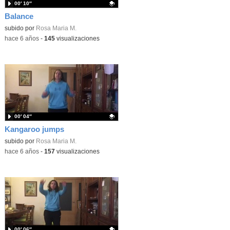
00′ 10″
Balance
Contenido educativo.
subido por
Rosa Maria M.
-
hace 6 años
-
145
visualizaciones
00′ 04″
Kangaroo jumps
Contenido educativo.
subido por
Rosa Maria M.
-
hace 6 años
-
157
visualizaciones
00′ 06″