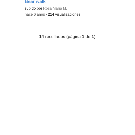
Bear walk
Contenido educativo.
subido por
Rosa Maria M.
-
hace 6 años
-
214
visualizaciones
14
resultados (página
1
de
1
)