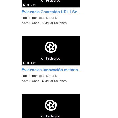
00′ 46″
Evidencia Contenido URL1 Secuencia LMS
subido por
Rosa Maria M.
-
hace 3 años
-
5
visualizaciones
02′ 59″
Evidencias Innovación metodológica B2
subido por
Rosa Maria M.
-
hace 3 años
-
4
visualizaciones