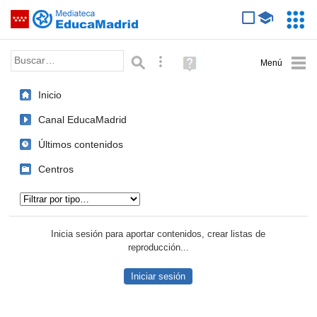
Mediateca de EducaMadrid
Saltar navegación
Servic
Educa
Palabra o frase:
Búsqueda avanzada
Ayuda
(en
ventana
Inicio
nueva)
Canal EducaMadrid
Últimos contenidos
Centros
Tipo de contenido:
Inicia sesión para aportar contenidos, crear listas de
reproducción...
Iniciar sesión