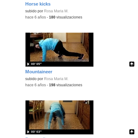
Horse kicks
Contenido educativo.
subido por
Rosa Maria M.
-
hace 6 años
-
180
visualizaciones
00′ 05″
Mountaineer
Contenido educativo.
subido por
Rosa Maria M.
-
hace 6 años
-
198
visualizaciones
00′ 03″