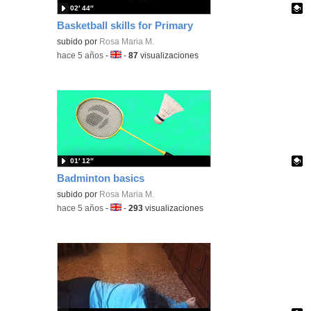
02′ 44″
Basketball skills for Primary
Contenido educativo.
subido por
Rosa Maria M.
-
hace 5 años
-
Idioma:
-
87
visualizaciones
01′ 12″
Badminton basics
Contenido educativo.
subido por
Rosa Maria M.
-
hace 5 años
-
Idioma:
-
293
visualizaciones