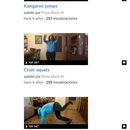
Kangaroo jumps
Contenido educativo.
subido por
Rosa Maria M.
-
hace 6 años
-
157
visualizaciones
00′ 06″
Chair squats
Contenido educativo.
subido por
Rosa Maria M.
-
hace 6 años
-
155
visualizaciones
00′ 04″