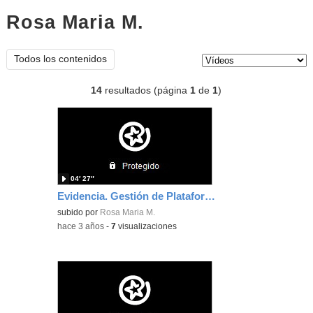
Rosa Maria M.
vídeos
Tipo de contenido:
Todos los contenidos
14
resultados (página
1
de
1
)
04′ 27″
Evidencia. Gestión de Plataforma de Aprendizaje y Gestión
subido por
Rosa Maria M.
-
hace 3 años
-
7
visualizaciones