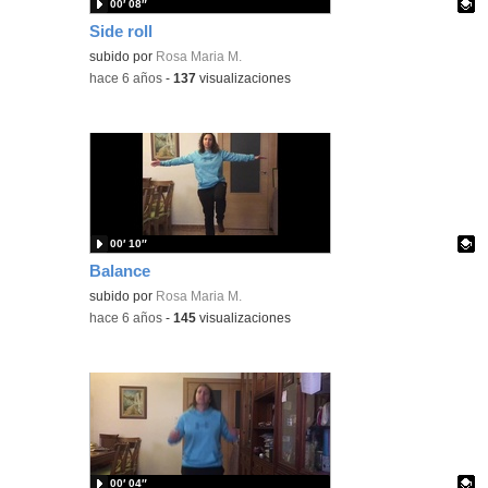
00′ 08″
Side roll
Contenido educativo.
subido por
Rosa Maria M.
-
hace 6 años
-
137
visualizaciones
00′ 10″
Balance
Contenido educativo.
subido por
Rosa Maria M.
-
hace 6 años
-
145
visualizaciones
00′ 04″