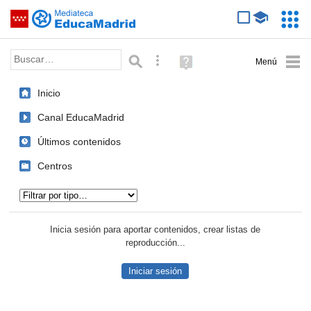
Mediateca de EducaMadrid
Saltar navegación
Servic
Educa
Palabra o frase:
Búsqueda avanzada
Ayuda
(en
ventana
Inicio
nueva)
Canal EducaMadrid
Últimos contenidos
Centros
Tipo de contenido:
Inicia sesión para aportar contenidos, crear listas de
reproducción...
Iniciar sesión