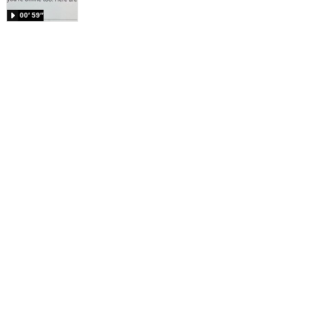
00′ 59″