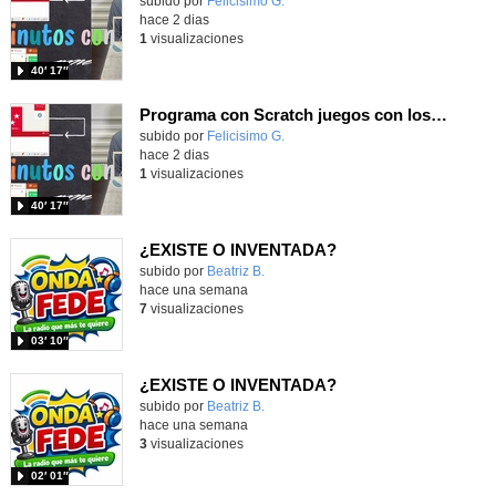
Contenido educativo.
subido por
Felicisimo G.
-
hace 2 dias
1
visualizaciones
40′ 17″
Programa con Scratch juegos con los partidos del mundial 2026 ganados por España
Contenido educativo.
subido por
Felicisimo G.
-
hace 2 dias
1
visualizaciones
40′ 17″
¿EXISTE O INVENTADA?
Contenido educativo.
subido por
Beatriz B.
-
hace una semana
7
visualizaciones
03′ 10″
¿EXISTE O INVENTADA?
Contenido educativo.
subido por
Beatriz B.
-
hace una semana
3
visualizaciones
02′ 01″