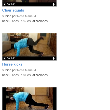
00′ 06″
Chair squats
Contenido educativo.
subido por
Rosa Maria M.
-
hace 6 años
-
155
visualizaciones
00′ 04″
Horse kicks
Contenido educativo.
subido por
Rosa Maria M.
-
hace 6 años
-
180
visualizaciones