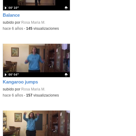
00′ 10″
Balance
Contenido educativo.
subido por
Rosa Maria M.
-
hace 6 años
-
145
visualizaciones
00′ 04″
Kangaroo jumps
Contenido educativo.
subido por
Rosa Maria M.
-
hace 6 años
-
157
visualizaciones