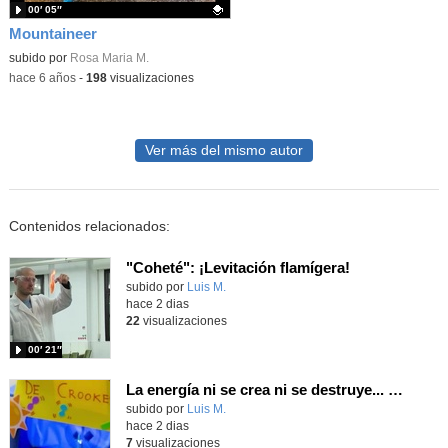
00′ 05″
Mountaineer
Contenido educativo.
subido por
Rosa Maria M.
-
hace 6 años
-
198
visualizaciones
Ver más del mismo autor
Contenidos relacionados:
"Coheté": ¡Levitación flamígera!
Contenido educativo.
subido por
Luis M.
-
hace 2 dias
22
visualizaciones
00′ 21″
La energía ni se crea ni se destruye... ¡se experimenta! El Tierno en la Feria Madrid es Ciencia 2026
Contenido educativo.
subido por
Luis M.
-
hace 2 dias
7
visualizaciones