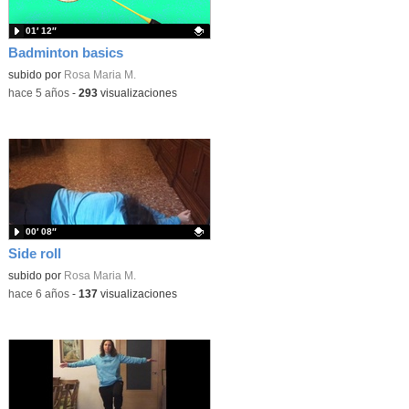
01′ 12″
Badminton basics
Contenido educativo.
subido por
Rosa Maria M.
-
hace 5 años
-
293
visualizaciones
00′ 08″
Side roll
Contenido educativo.
subido por
Rosa Maria M.
-
hace 6 años
-
137
visualizaciones