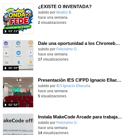
¿EXISTE O INVENTADA?
Contenido educativo.
subido por
Beatriz B.
-
hace una semana
2
visualizaciones
03′ 23″
Dale una oportunidad a los Chromebooks y utiliza un proyector para realizar talleres si no tienes pantallas táctiles
Contenido educativo.
subido por
Felicisimo G.
-
hace una semana
17
visualizaciones
00′ 59″
Presentación IES CIFPD Ignacio Ellacuría
Contenido educativo.
subido por
IES Ignacio Ellacuria
-
hace una semana
5
visualizaciones
02′ 52″
Instala MakeCode Arcade para trabajar offline en tu tablet, ordenador, Chromebook
Contenido educativo.
subido por
Felicisimo G.
-
hace una semana
14
visualizaciones