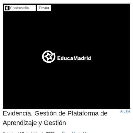
Contenido protegido…
Ajuste
d
Evidencia. Gestión de Plataforma de
p
Aprendizaje y Gestión