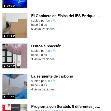
00′ 30″
El Gabinete de Física del IES Enrique Tierno Galván de Parla (Curso 25-26)
Contenido educativo.
subido por
Luis M.
-
hace 2 dias
5
visualizaciones
01′ 01″
Ositos a reacción
Contenido educativo.
subido por
Luis M.
-
hace 2 dias
3
visualizaciones
00′ 32″
La serpiente de carbono
Contenido educativo.
subido por
Luis M.
-
hace 2 dias
4
visualizaciones
01′ 01″
Programa con Scratch, 8 diferentes juegos para vivir la emoción de los partidos de España en el mundial 2026