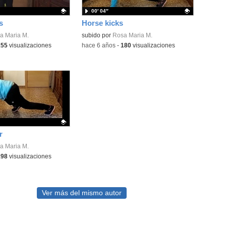
00′ 04″
s
Horse kicks
ativo.
a Maria M.
Contenido educativo.
subido por
Rosa Maria M.
155
visualizaciones
-
hace 6 años
-
180
visualizaciones
r
ativo.
a Maria M.
198
visualizaciones
Ver más del mismo autor