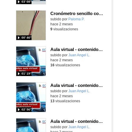
03′ 08″
Cronómetro sencillo con Microbit
Contenido educativo.
subido por
Paloma P.
-
hace 2 meses
9
visualizaciones
00′ 46″
Aula virtual - contenidos - foros
Contenido educativo.
subido por
Juan Angel L.
-
hace 2 meses
16
visualizaciones
01′ 19″
Aula virtual - contenidos - cuestionarios
Contenido educativo.
subido por
Juan Angel L.
-
hace 2 meses
13
visualizaciones
02′ 56″
Aula virtual - contenidos - tareas
Contenido educativo.
subido por
Juan Angel L.
-
hace 2 meses