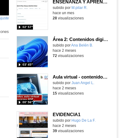
ENSEÑANZA Y APRENDIZAJE
Contenido educativo.
subido por
M.pilar R.
-
hace un mes
Ajuste
de
28
visualizaciones
pantalla
02′ 57″
iones
Área 2: Contenidos digitales
Contenido educativo.
subido por
Ana Belén B.
-
hace 2 meses
72
visualizaciones
03′ 45″
Aula virtual - contenidos - ejercicios H5P
Contenido educativo.
subido por
Juan Angel L.
-
hace 2 meses
15
visualizaciones
00′ 56″
EVIDENCIA1
subido por
Hugo De La F.
-
hace 2 meses
39
visualizaciones