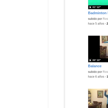
01′ 12″
Badminton 
Contenido educ
subido por
Ros
-
hace 5 años
-
00′ 10″
Balance
Contenido educ
subido por
Ros
-
hace 6 años
-