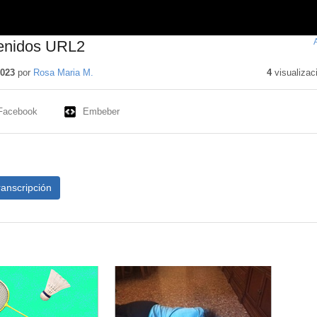
enidos URL2
2023
por
Rosa Maria M.
4
visualizac
Facebook
Embeber
ranscripción