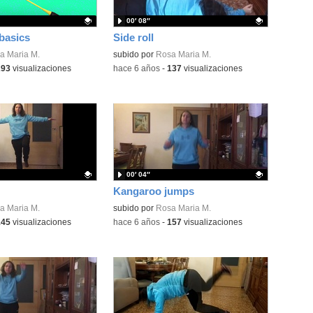
00′ 08″
basics
Side roll
ativo.
a Maria M.
Contenido educativo.
subido por
Rosa Maria M.
293
visualizaciones
-
hace 6 años
-
137
visualizaciones
00′ 04″
Kangaroo jumps
ativo.
a Maria M.
Contenido educativo.
subido por
Rosa Maria M.
145
visualizaciones
-
hace 6 años
-
157
visualizaciones