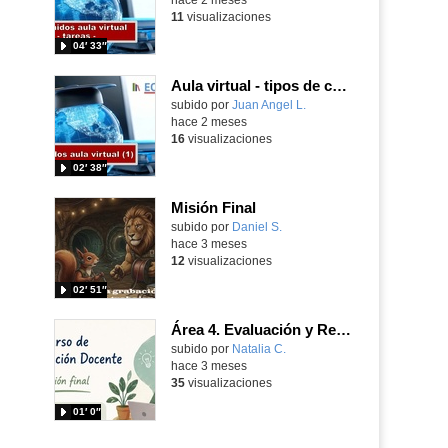
11
visualizaciones
04′ 33″
Aula virtual - tipos de contenidos sin interacción
Contenido educativo.
subido por
Juan Angel L.
-
hace 2 meses
16
visualizaciones
02′ 38″
Misión Final
Contenido educativo.
subido por
Daniel S.
-
hace 3 meses
12
visualizaciones
02′ 51″
Área 4. Evaluación y Retroalimentación
subido por
Natalia C.
-
hace 3 meses
35
visualizaciones
01′ 0″