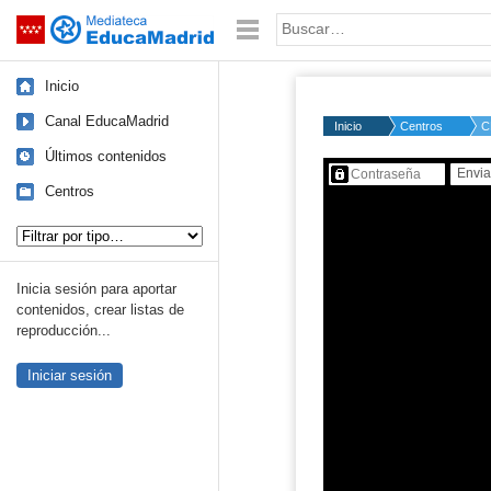
Mediateca de EducaMadrid
Saltar navegación
Palabra o frase:
Inicio
Canal EducaMadrid
Inicio
Centros
C
Últimos contenidos
Contenido protegido…
Centros
Tipo de contenido:
Inicia sesión para aportar
contenidos, crear listas de
reproducción...
Iniciar sesión