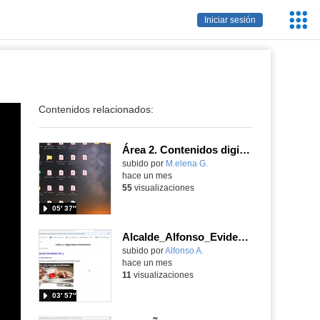
Servic
Iniciar sesión
Educa
Contenidos relacionados:
Área 2. Contenidos digitales
Contenido educativo.
subido por
M.elena G.
-
hace un mes
55
visualizaciones
05′ 37″
Alcalde_Alfonso_EvidenciaArea_2
Contenido educativo.
subido por
Alfonso A.
-
hace un mes
11
visualizaciones
03′ 57″