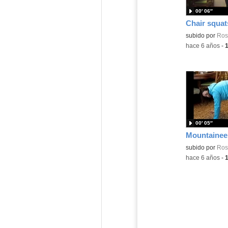
00′ 06″
Chair squat
Contenido educ
subido por
Ros
-
hace 6 años
-
00′ 05″
Mountainee
Contenido educ
subido por
Ros
-
hace 6 años
-