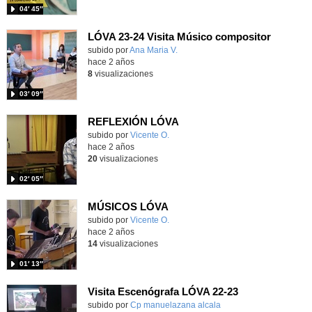
04′ 45″
LÓVA 23-24 Visita Músico compositor
Contenido educativo.
subido por
Ana Maria V.
-
hace 2 años
8
visualizaciones
03′ 09″
REFLEXIÓN LÓVA
Contenido educativo.
subido por
Vicente O.
-
hace 2 años
20
visualizaciones
02′ 05″
MÚSICOS LÓVA
Contenido educativo.
subido por
Vicente O.
-
hace 2 años
14
visualizaciones
01′ 13″
Visita Escenógrafa LÓVA 22-23
Contenido educativo.
subido por
Cp manuelazana alcala
-