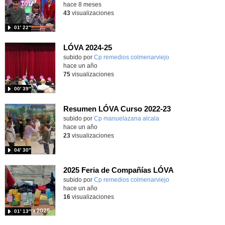
hace 8 meses
43
visualizaciones
01′ 22″
LÓVA 2024-25
Contenido educativo.
subido por
Cp remedios colmenarviejo
-
hace un año
75
visualizaciones
00′ 39″
Resumen LÓVA Curso 2022-23
Contenido educativo.
subido por
Cp manuelazana alcala
-
hace un año
23
visualizaciones
04′ 30″
2025 Feria de Compañías LÓVA
Contenido educativo.
subido por
Cp remedios colmenarviejo
-
hace un año
16
visualizaciones
01′ 13″