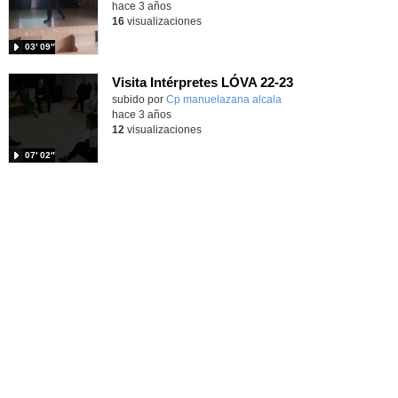
hace 3 años
16
visualizaciones
03′ 09″
Visita Intérpretes LÓVA 22-23
Contenido educativo.
subido por
Cp manuelazana alcala
-
hace 3 años
12
visualizaciones
07′ 02″