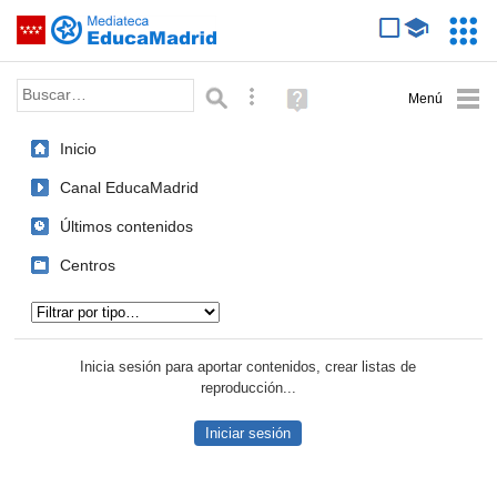
Mediateca de EducaMadrid
Saltar navegación
Servic
Educa
Palabra o frase:
Búsqueda avanzada
Ayuda
(en
ventana
Inicio
nueva)
Canal EducaMadrid
Últimos contenidos
Centros
Tipo de contenido:
Inicia sesión para aportar contenidos, crear listas de
reproducción...
Iniciar sesión