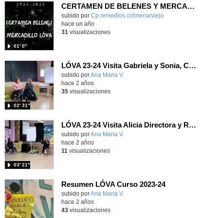
CERTAMEN DE BELENES Y MERCADILLO LÓVA
Contenido educativo.
subido por
Cp remedios colmenarviejo
-
hace un año
31
visualizaciones
01′ 0″
LÓVA 23-24 Visita Gabriela y Sonia, Caracterización y vestuario
Contenido educativo.
subido por
Ana Maria V.
-
hace 2 años
35
visualizaciones
02′ 31″
LÓVA 23-24 Visita Alicia Directora y RRPP
Contenido educativo.
subido por
Ana Maria V.
-
hace 2 años
11
visualizaciones
03′ 21″
Resumen LÓVA Curso 2023-24
Contenido educativo.
subido por
Ana Maria V.
-
hace 2 años
43
visualizaciones