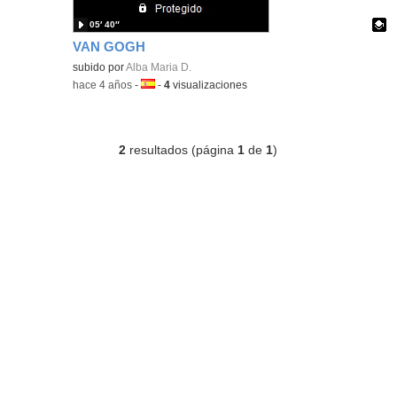
05′ 40″
VAN GOGH
Contenido educativo.
subido por
Alba Maria D.
-
hace 4 años
-
Idioma:
-
4
visualizaciones
2
resultados (página
1
de
1
)