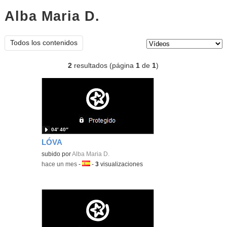
Alba Maria D.
vídeos
Tipo de contenido:
Todos los contenidos
2
resultados (página
1
de
1
)
04′ 40″
LÓVA
subido por
Alba Maria D.
-
hace un mes
-
Idioma:
-
3
visualizaciones