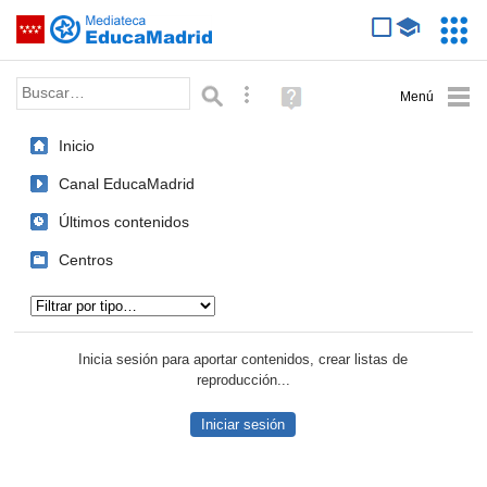
Mediateca de EducaMadrid
Saltar navegación
Servic
Educa
Palabra o frase:
Búsqueda avanzada
Ayuda
(en
ventana
Inicio
nueva)
Canal EducaMadrid
Últimos contenidos
Centros
Tipo de contenido:
Inicia sesión para aportar contenidos, crear listas de
reproducción...
Iniciar sesión