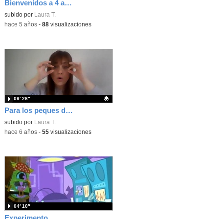
Bienvenidos a 4 años
Contenido educativo.
subido por
Laura T.
-
hace 5 años
-
88
visualizaciones
09′ 26″
Para los peques del cole de mayores
Contenido educativo.
subido por
Laura T.
-
hace 6 años
-
55
visualizaciones
04′ 10″
Experimento