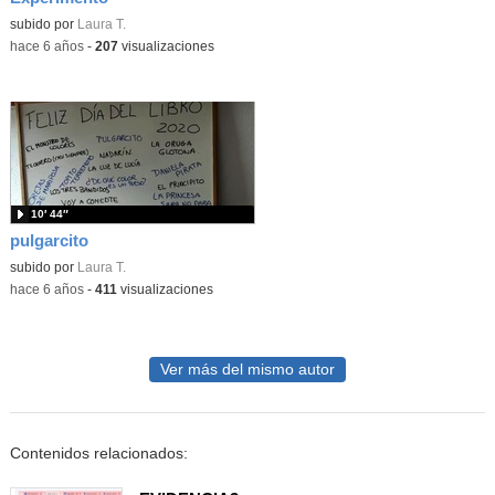
subido por
Laura T.
-
hace 6 años
-
207
visualizaciones
10′ 44″
pulgarcito
subido por
Laura T.
-
hace 6 años
-
411
visualizaciones
Ver más del mismo autor
Contenidos relacionados: