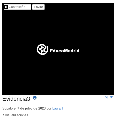
Contenido protegido…
Ajuste
d
Evidencia3
-
p
Contenido
educativo
Subido el
7 de julio de 2023
por
Laura T.
7
visualizaciones