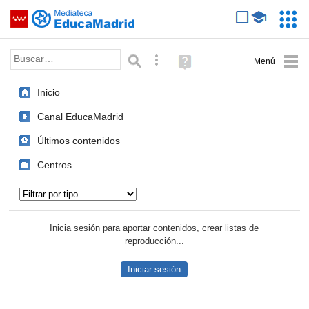
Mediateca de EducaMadrid
Saltar navegación
Servic
Educa
Palabra o frase:
Búsqueda avanzada
Ayuda
(en
ventana
Inicio
nueva)
Canal EducaMadrid
Últimos contenidos
Centros
Tipo de contenido:
Inicia sesión para aportar contenidos, crear listas de
reproducción...
Iniciar sesión