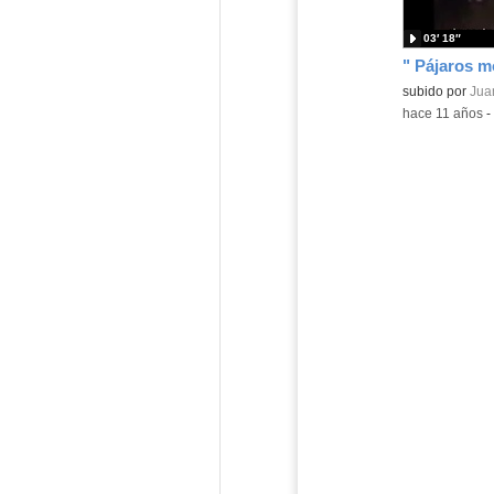
03′ 18″
" Pájaros m
subido por
Juan
-
hace 11 años
-