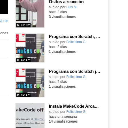
Ositos a reacción
Contenido educativo.
subido por
Luis M.
-
hace 2 dias
3
visualizaciones
Ajuste
de
00′ 32″
pantalla
iones
Programa con Scratch, 8 diferentes juegos para vivir la emoción de los partidos de España en el mundial 2026
Contenido educativo.
subido por
Felicisimo G.
-
hace 2 dias
1
visualizaciones
40′ 17″
Programa con Scratch juegos con los partidos del mundial 2026 ganados por España
Contenido educativo.
subido por
Felicisimo G.
-
hace 2 dias
1
visualizaciones
40′ 17″
Instala MakeCode Arcade para trabajar offline en tu tablet, ordenador, Chromebook
Contenido educativo.
subido por
Felicisimo G.
-
hace una semana
14
visualizaciones