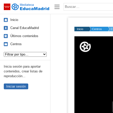
Mediateca de EducaMadrid
Saltar navegación
Palabra o frase:
Inicio
Canal EducaMadrid
Inicio
Centros
C
Últimos contenidos
Volume
50%
Centros
Tipo de contenido:
Inicia sesión para aportar
contenidos, crear listas de
reproducción...
Iniciar sesión