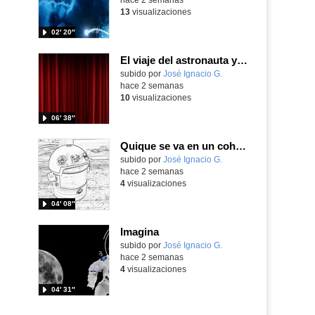
13
visualizaciones
02′ 20″
El viaje del astronauta y la luna
Contenido educativo.
subido por
José Ignacio G.
-
hace 2 semanas
10
visualizaciones
06′ 38″
Quique se va en un cohete
Contenido educativo.
subido por
José Ignacio G.
-
hace 2 semanas
4
visualizaciones
04′ 08″
Imagina
Contenido educativo.
subido por
José Ignacio G.
-
hace 2 semanas
4
visualizaciones
04′ 31″