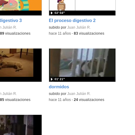
02′ 04″
digestivo 3
El proceso digestivo 2
 Julián R.
subido por
Juan Julián R.
89
visualizaciones
-
hace 11 años
-
83
visualizaciones
01′ 21″
dormidos
 Julián R.
subido por
Juan Julián R.
85
visualizaciones
-
hace 11 años
-
24
visualizaciones