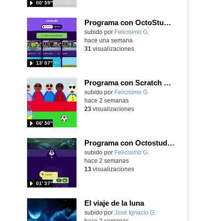
00′ 59″
Programa con OctoStudio, un juego de disparos contra Zombies con un cargador basado en el House of the dead
Contenido educativo.
subido por
Felicisimo G.
-
hace una semana
31
visualizaciones
13′ 07″
Programa con Scratch Jr una barrera que se desplaza para dar sensación de movimiento
Contenido educativo.
subido por
Felicisimo G.
-
hace 2 semanas
23
visualizaciones
06′ 50″
Programa con Octostudio de un modo sencillo, offline y gratuito
Contenido educativo.
subido por
Felicisimo G.
-
hace 2 semanas
13
visualizaciones
01′ 37″
El viaje de la luna
Contenido educativo.
subido por
José Ignacio G.
-
hace 2 semanas