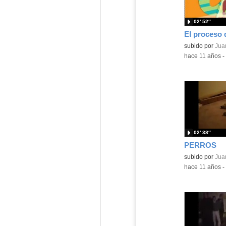
02′ 52″
El proceso 
subido por
Juan
-
hace 11 años
-
02′ 38″
PERROS
subido por
Juan
-
hace 11 años
-