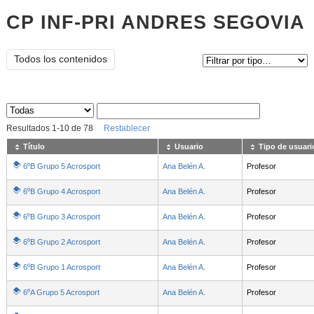
CP INF-PRI ANDRES SEGOVIA
Tipo de contenido:
Todos los contenidos
Sus archivos
:
Resultados
1
-
10
de
78
Restablecer
Título
Usuario
Tipo de usuari
6⁰B Grupo 5 Acrosport
Ana Belén A.
Profesor
6⁰B Grupo 4 Acrosport
Ana Belén A.
Profesor
6⁰B Grupo 3 Acrosport
Ana Belén A.
Profesor
6⁰B Grupo 2 Acrosport
Ana Belén A.
Profesor
6⁰B Grupo 1 Acrosport
Ana Belén A.
Profesor
6⁰A Grupo 5 Acrosport
Ana Belén A.
Profesor