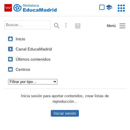
Mediateca de EducaMadrid
Saltar navegación
Servic
Educa
Palabra o frase:
Búsqueda avanzada
Ayuda
(en
ventana
Inicio
nueva)
Canal EducaMadrid
Últimos contenidos
Centros
Tipo de contenido:
Inicia sesión para aportar contenidos, crear listas de
reproducción...
Iniciar sesión