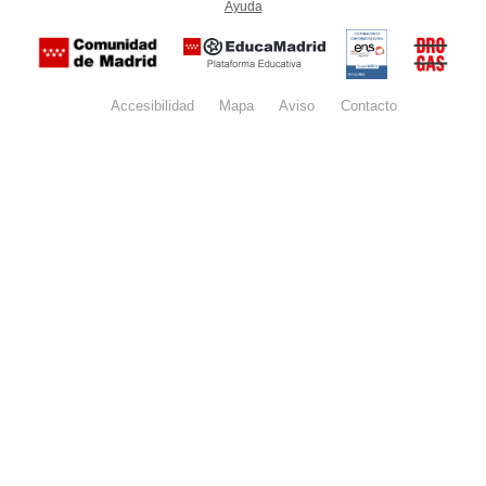
Ayuda
(en ventana nueva)
Certificación
Buzón
de
anónim
conformidad
del Pla
con el
Regiona
Esquema
contra l
Nacional de
Accesibilidad
Mapa
web
Aviso
legal
Contacto
Drogas 
Seguridad
la
(categoría
Comunid
MEDIA). El
de Madr
documento
se abrirá en
ventana
nueva.