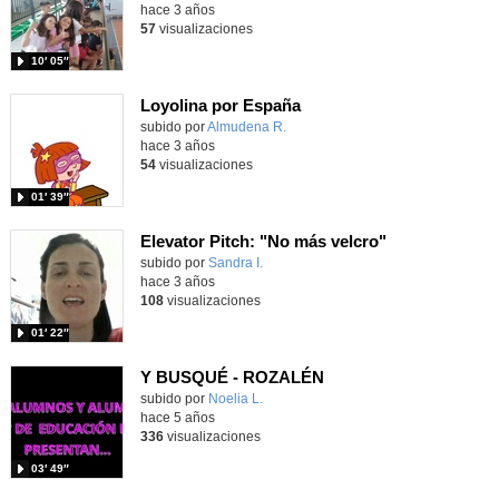
hace 3 años
57
visualizaciones
10′ 05″
Loyolina por España
Contenido educativo.
subido por
Almudena R.
-
hace 3 años
54
visualizaciones
01′ 39″
Elevator Pitch: "No más velcro"
Contenido educativo.
subido por
Sandra I.
-
hace 3 años
108
visualizaciones
01′ 22″
Y BUSQUÉ - ROZALÉN
Contenido educativo.
subido por
Noelia L.
-
hace 5 años
336
visualizaciones
03′ 49″