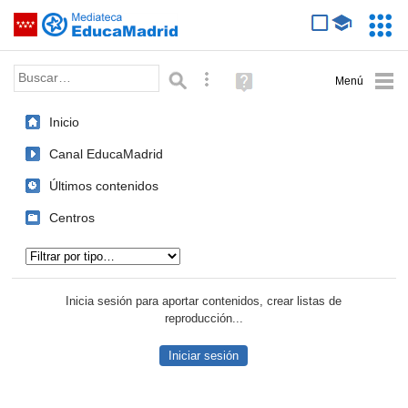
Mediateca de EducaMadrid
Saltar navegación
Servic
Educa
Palabra o frase:
Búsqueda avanzada
Ayuda
(en
ventana
Inicio
nueva)
Canal EducaMadrid
Últimos contenidos
Centros
Tipo de contenido:
Inicia sesión para aportar contenidos, crear listas de
reproducción...
Iniciar sesión