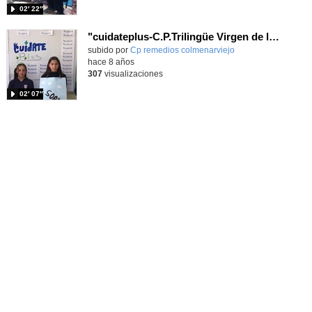
02′ 22″
"cuidateplus-C.P.Trilingüe Virgen de los Remedios-5ºPrim
subido por
Cp remedios colmenarviejo
-
hace 8 años
307
visualizaciones
02′ 07″