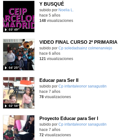
Y BUSQUÉ
Contenido educativo.
subido por
Noelia L.
-
hace 5 años
148
visualizaciones
03′ 49″
VIDEO FINAL CURSO 2º PRIMARIA
subido por
Cp soledadsainz colmenarviejo
-
hace 6 años
121
visualizaciones
04′ 25″
Educar para Ser II
subido por
Cp infantaleonor sanagustin
-
hace 7 años
78
visualizaciones
02′ 58″
Proyecto Educar para Ser I
subido por
Cp infantaleonor sanagustin
-
hace 7 años
72
visualizaciones