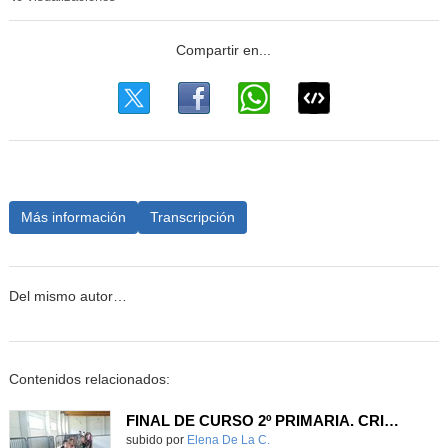
Más información
Transcripción
Del mismo autor…
Contenidos relacionados:
FINAL DE CURSO 2º PRIMARIA. CRISTO DE LA CAMPANA
Contenido educativo.
subido por
Elena De La C.
-