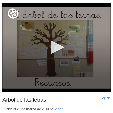
Ajuste
d
Árbol de las letras
p
Subido el
28 de marzo de 2014
por
Ana S.