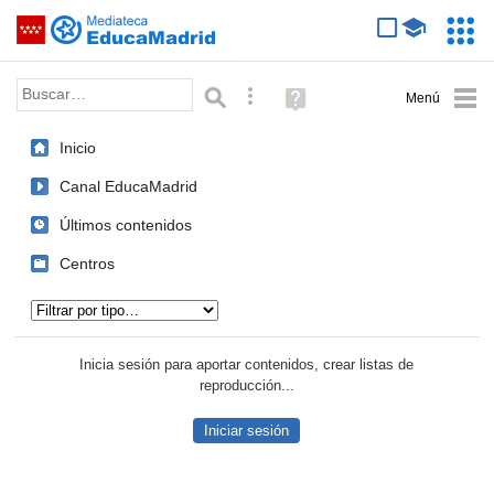
Mediateca de EducaMadrid
Saltar navegación
Servic
Educa
Palabra o frase:
Búsqueda avanzada
Ayuda
(en
ventana
Inicio
nueva)
Canal EducaMadrid
Últimos contenidos
Centros
Tipo de contenido:
Inicia sesión para aportar contenidos, crear listas de
reproducción...
Iniciar sesión