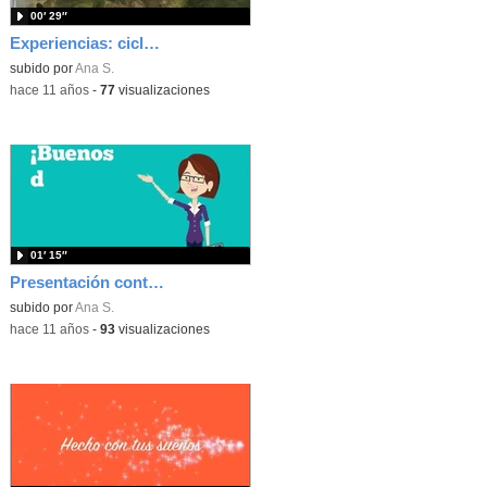
00′ 29″
Experiencias: ciclo de la rana
subido por
Ana S.
-
hace 11 años
-
77
visualizaciones
01′ 15″
Presentación contenidos del curso de formación
subido por
Ana S.
-
hace 11 años
-
93
visualizaciones