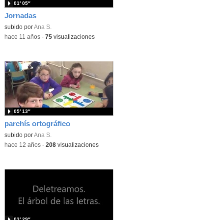
01′ 05″
Jornadas
subido por
Ana S.
-
hace 11 años
-
75
visualizaciones
05′ 13″
parchís ortográfico
subido por
Ana S.
-
hace 12 años
-
208
visualizaciones
03′ 29″