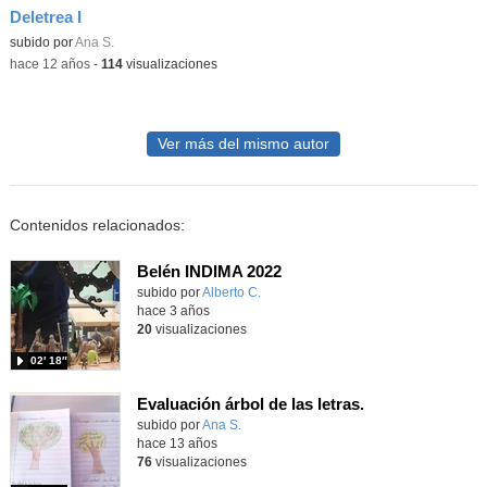
Deletrea I
subido por
Ana S.
-
hace 12 años
-
114
visualizaciones
Ver más del mismo autor
Contenidos relacionados:
Belén INDIMA 2022
subido por
Alberto C.
-
hace 3 años
20
visualizaciones
02′ 18″
Evaluación árbol de las letras.
subido por
Ana S.
-
hace 13 años
76
visualizaciones