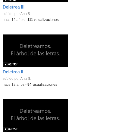
Deletrea III
subido por
Ana S.
-
hace 12 años
-
111
visualizaciones
02′ 53″
Deletrea II
subido por
Ana S.
-
hace 12 años
-
94
visualizaciones
04′ 24″