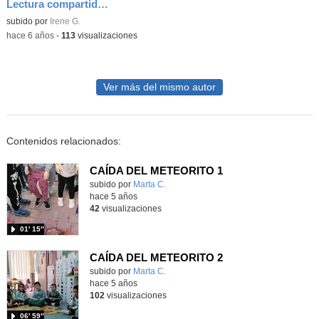
Lectura compartida y dialogada_Orejas de mariposa
subido por
Irene G.
-
hace 6 años
-
113
visualizaciones
Ver más del mismo autor
Contenidos relacionados:
CAÍDA DEL METEORITO 1
Contenido educativo.
subido por
Marta C.
-
hace 5 años
42
visualizaciones
01′ 15″
CAÍDA DEL METEORITO 2
Contenido educativo.
subido por
Marta C.
-
hace 5 años
102
visualizaciones
06′ 59″