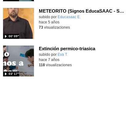
METEORITO (Signos EducaSAAC - SPREADTHESIGN)
Contenido educativo.
subido por
Educasaac E.
-
hace 5 años
73
visualizaciones
00′ 09″
Extinción permico-triasica
subido por
Eva T.
-
hace 7 años
118
visualizaciones
03′ 17″