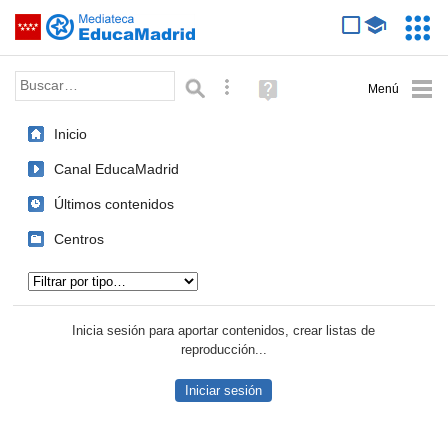
Mediateca de EducaMadrid
Saltar navegación
Servic
Educa
Palabra o frase:
Búsqueda avanzada
Ayuda
(en
ventana
Inicio
nueva)
Canal EducaMadrid
Últimos contenidos
Centros
Tipo de contenido:
Inicia sesión para aportar contenidos, crear listas de
reproducción...
Iniciar sesión