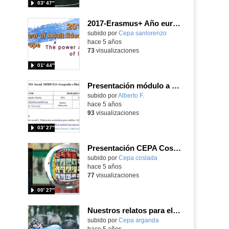
03′ 47″
2017-Erasmus+ Año europeo de la educación de adultos
Contenido educativo.
subido por
Cepa sanlorenzo
-
hace 5 años
73
visualizaciones
01′ 44″
Presentación módulo a distancia Sociales - Cepa Joaquín Sorolla
Contenido educativo.
subido por
Alberto F.
-
hace 5 años
93
visualizaciones
03′ 27″
Presentación CEPA Coslada
subido por
Cepa coslada
-
hace 5 años
77
visualizaciones
00′ 27″
Nuestros relatos para el XV certamen interCEPAs
Contenido educativo.
subido por
Cepa arganda
-
hace 5 años