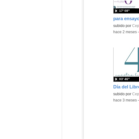
17′ 08″
para ensay
subido por
Cep
-
hace 2 meses
03′ 46″
Día del Lib
subido por
Cep
-
hace 3 meses