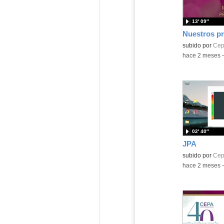
13′ 09″
Nuestros pr
subido por
Cep
-
hace 2 meses
02′ 40″
JPA
subido por
Cep
-
hace 2 meses