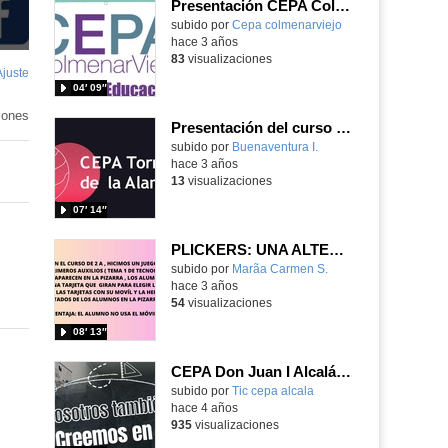
Presentación CEPA Colmenar Viejo
subido por
Cepa colmenarviejo
-
hace 3 años
83
visualizaciones
Ajuste
de
04′ 09″
pantalla
iones
Presentación del curso para tutores CEPA Torres de la Alameda
subido por
Buenaventura I.
-
hace 3 años
13
visualizaciones
07′ 14″
PLICKERS: UNA ALTERNATIVA A KAHOOT
Contenido educativo.
subido por
Marã­a Carmen S.
-
hace 3 años
54
visualizaciones
08′ 13″
CEPA Don Juan I Alcalá de Henares
subido por
Tic cepa alcala
-
hace 4 años
935
visualizaciones