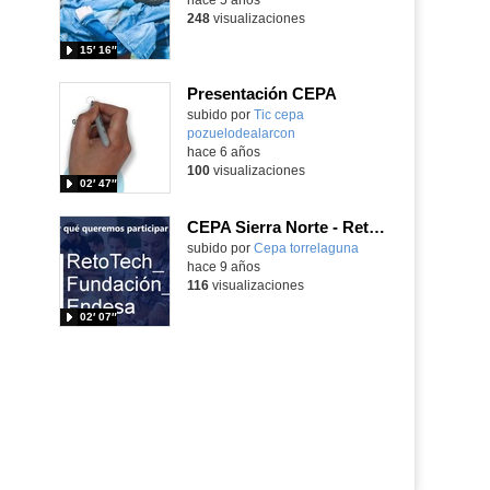
248
visualizaciones
15′ 16″
Presentación CEPA
Contenido educativo.
subido por
Tic cepa
pozuelodealarcon
-
hace 6 años
100
visualizaciones
02′ 47″
CEPA Sierra Norte - Retotech
subido por
Cepa torrelaguna
-
hace 9 años
116
visualizaciones
02′ 07″