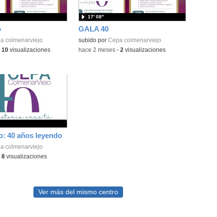
17′ 08″
o
GALA 40
a colmenarviejo
subido por
Cepa colmenarviejo
-
10
visualizaciones
-
hace 2 meses
-
2
visualizaciones
ro: 40 años leyendo
a colmenarviejo
-
8
visualizaciones
Ver más del mismo centro