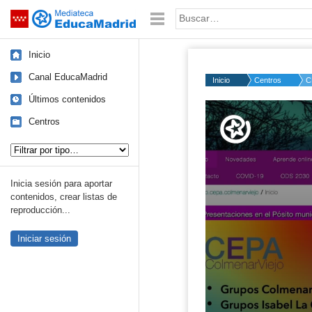
Mediateca de EducaMadrid
Saltar navegación
Palabra o frase:
Inicio
Canal EducaMadrid
Inicio
Centros
C
Últimos contenidos
Volume
50%
Centros
Tipo de contenido:
Inicia sesión para aportar
contenidos, crear listas de
reproducción...
Iniciar sesión