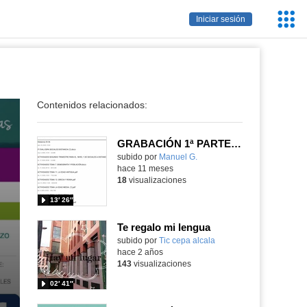
Servic
Iniciar sesión
Educa
Contenidos relacionados:
GRABACIÓN 1ª PARTE CLASE PRESENTACIÓN 1 NIVEL DISTANCIA ÁMBITO SOCIAL CEPA CANILLEJAS 2025 2025
Contenido educativo.
subido por
Manuel G.
-
hace 11 meses
18
visualizaciones
13′ 26″
Te regalo mi lengua
subido por
Tic cepa alcala
-
hace 2 años
143
visualizaciones
02′ 41″