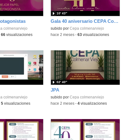
10′ 43″
otagonistas
Gala 40 aniversario CEPA Colmenar Viejo
a colmenarviejo
subido por
Cepa colmenarviejo
-
66
visualizaciones
-
hace 2 meses
-
63
visualizaciones
02′ 40″
JPA
a colmenarviejo
subido por
Cepa colmenarviejo
-
5
visualizaciones
-
hace 2 meses
-
4
visualizaciones