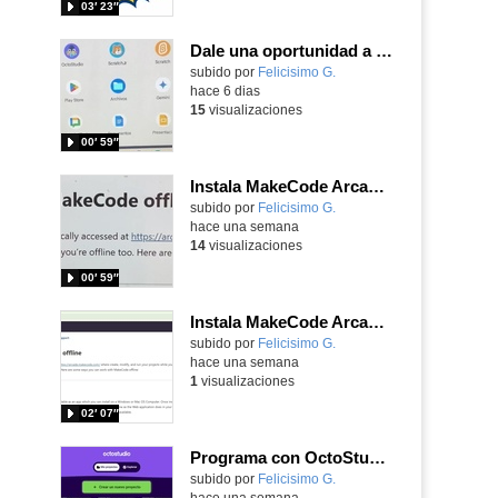
03′ 23″
Dale una oportunidad a los Chromebooks y utiliza un proyector para realizar talleres si no tienes pantallas táctiles
Contenido educativo.
subido por
Felicisimo G.
-
hace 6 dias
15
visualizaciones
00′ 59″
Instala MakeCode Arcade para trabajar offline en tu tablet, ordenador, Chromebook
Contenido educativo.
subido por
Felicisimo G.
-
hace una semana
14
visualizaciones
00′ 59″
Instala MakeCode Arcade offline para programar grandes juegos sin necesidad de Internet
Contenido educativo.
subido por
Felicisimo G.
-
hace una semana
1
visualizaciones
02′ 07″
Programa con OctoStudio, un juego de disparos contra Zombies con un cargador basado en el House of the dead
Contenido educativo.
subido por
Felicisimo G.
-
hace una semana