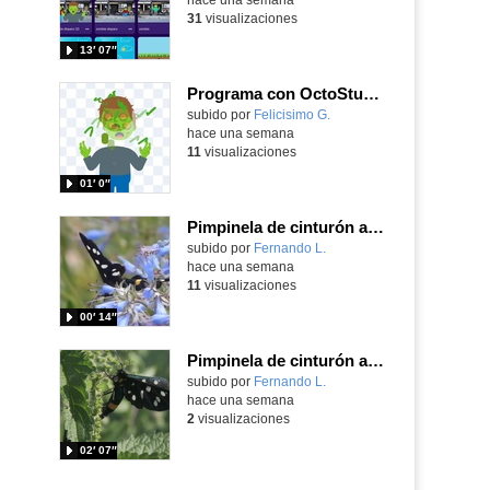
31
visualizaciones
13′ 07″
Programa con OctoStudio, un juego homenajeando al House of the dead con Zombies
Contenido educativo.
subido por
Felicisimo G.
-
hace una semana
11
visualizaciones
01′ 0″
Pimpinela de cinturón amarillo Amata phegea (Linnaeus, 1758)
Contenido educativo.
subido por
Fernando L.
-
hace una semana
11
visualizaciones
00′ 14″
Pimpinela de cinturón amarillo Amata phegea (Linnaeus, 1758)
Contenido educativo.
subido por
Fernando L.
-
hace una semana
2
visualizaciones
02′ 07″