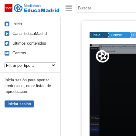
Mediateca de EducaMadrid
Saltar navegación
Palabra o frase:
Inicio
Canal EducaMadrid
Inicio
Centros
C
Últimos contenidos
Volume
50%
Centros
Tipo de contenido:
Inicia sesión para aportar
contenidos, crear listas de
reproducción...
Iniciar sesión