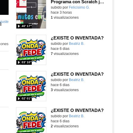
Programa con Scratch juegos con los partidos del mundial 2026 ganados por España
Contenido educativo.
subido por
Felicisimo G.
-
hace 3 horas
1
visualizaciones
Ajuste
de
n
40′ 17″
pantalla
¿EXISTE O INVENTADA?
iones
Contenido educativo.
subido por
Beatriz B.
-
hace 6 dias
7
visualizaciones
03′ 10″
¿EXISTE O INVENTADA?
Contenido educativo.
subido por
Beatriz B.
-
hace 6 dias
3
visualizaciones
02′ 01″
¿EXISTE O INVENTADA?
Contenido educativo.
subido por
Beatriz B.
-
hace 6 dias
2
visualizaciones