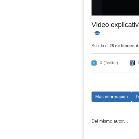
Video explicati
-
Contenido
educativo
Subido el
28 de febrero d
X (Twitter)
Más información
T
Del mismo autor…