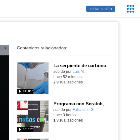
Servic
Iniciar sesión
Educa
Contenidos relacionados:
La serpiente de carbono
Contenido educativo.
subido por
Luis M.
-
hace 52 minutos
2
visualizaciones
01′ 01″
Programa con Scratch, 8 diferentes juegos para vivir la emoción de los partidos de España en el mundial 2026
Contenido educativo.
subido por
Felicisimo G.
-
hace 3 horas
1
visualizaciones
40′ 17″