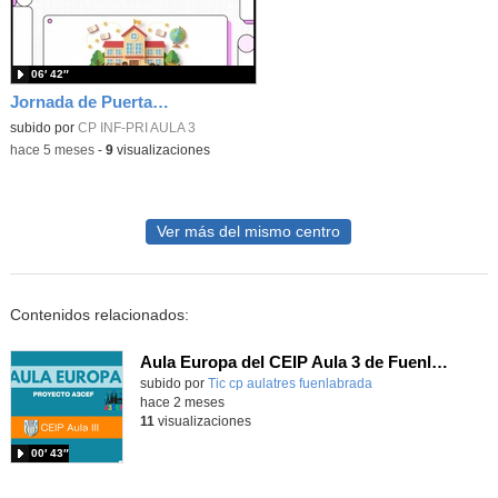
06′ 42″
Jornada de Puertas Abiertas CEIP Aula III Admisión 2026-2027
subido por
CP INF-PRI AULA 3
-
hace 5 meses
-
9
visualizaciones
Ver más del mismo centro
Contenidos relacionados:
Aula Europa del CEIP Aula 3 de Fuenlabrada
Contenido educativo.
subido por
Tic cp aulatres fuenlabrada
-
hace 2 meses
11
visualizaciones
00′ 43″