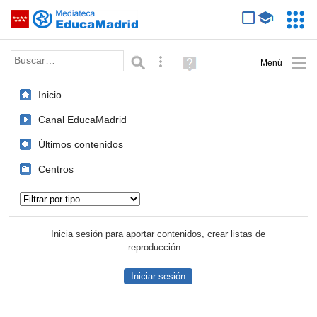
Mediateca de EducaMadrid
Saltar navegación
Servic
Educa
Palabra o frase:
Búsqueda avanzada
Ayuda
(en
ventana
Inicio
nueva)
Canal EducaMadrid
Últimos contenidos
Centros
Tipo de contenido:
Inicia sesión para aportar contenidos, crear listas de
reproducción...
Iniciar sesión