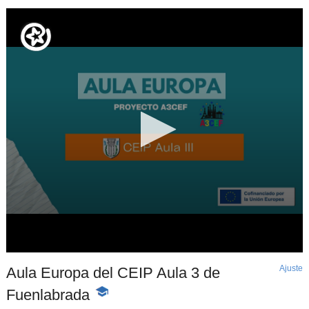
Ajuste
d
Aula Europa del CEIP Aula 3 de
p
Fuenlabrada
-
Contenido