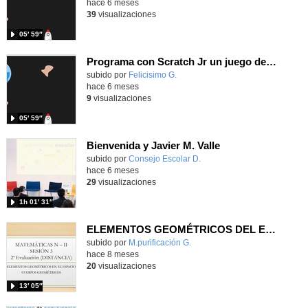
hace 6 meses
39
visualizaciones
05′ 59″
Programa con Scratch Jr un juego de evitar obstáculos basado en el "Asteroids"
Contenido educativo.
subido por
Felicisimo G.
-
hace 6 meses
9
visualizaciones
05′ 59″
Bienvenida y Javier M. Valle
Contenido educativo.
subido por
Consejo Escolar D.
-
hace 6 meses
29
visualizaciones
1h 01′ 31″
ELEMENTOS GEOMÉTRICOS DEL ESPACIO
Contenido educativo.
subido por
M.purificación G.
-
hace 8 meses
20
visualizaciones
13′ 05″