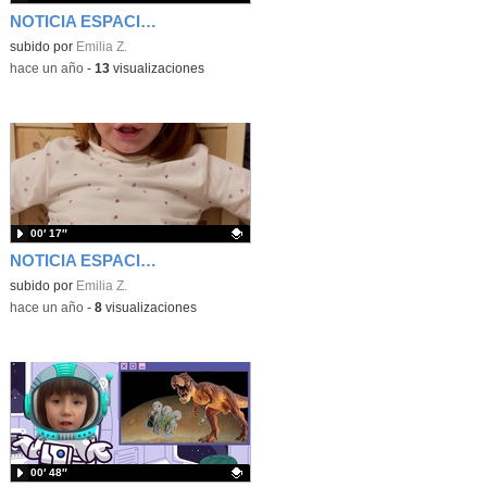
NOTICIA ESPACIAL LIS
Contenido educativo.
subido por
Emilia Z.
-
hace un año
-
13
visualizaciones
00′ 17″
NOTICIA ESPACIAL MIA
Contenido educativo.
subido por
Emilia Z.
-
hace un año
-
8
visualizaciones
00′ 48″