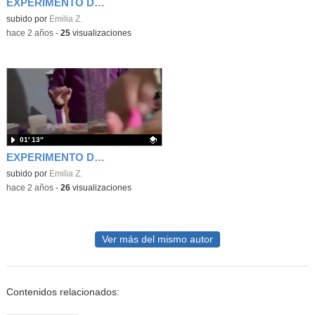
EXPERIMENTO DE PABLO
Contenido educativo.
subido por
Emilia Z.
-
hace 2 años
-
25
visualizaciones
01′ 13″
EXPERIMENTO DE NEREA
Contenido educativo.
subido por
Emilia Z.
-
hace 2 años
-
26
visualizaciones
Ver más del mismo autor
Contenidos relacionados: