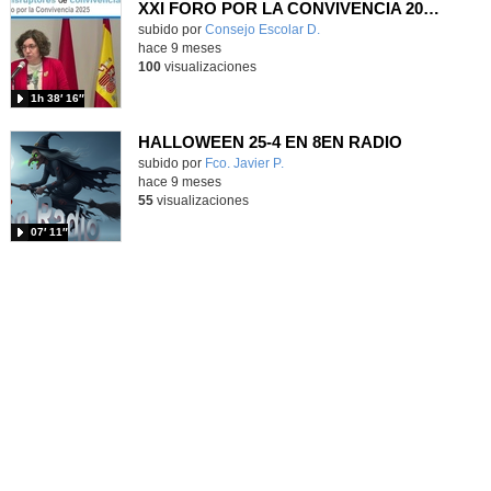
XXI FORO POR LA CONVIVENCIA 2025. Mesa redonda En primera persona: Todos comprometidos contra las drogas
subido por
Consejo Escolar D.
-
hace 9 meses
100
visualizaciones
1h 38′ 16″
HALLOWEEN 25-4 EN 8EN RADIO
Contenido educativo.
subido por
Fco. Javier P.
-
hace 9 meses
55
visualizaciones
07′ 11″