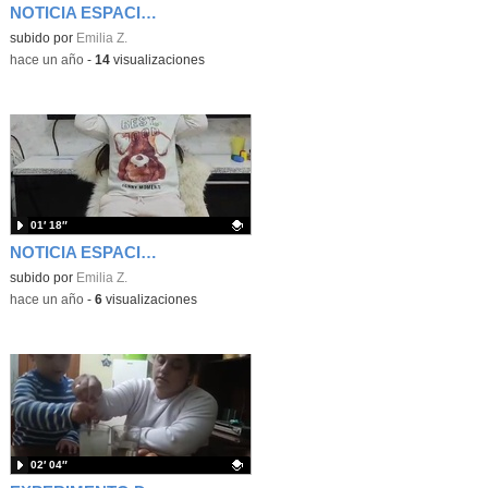
NOTICIA ESPACIAL GUILLE
Contenido educativo.
subido por
Emilia Z.
-
hace un año
-
14
visualizaciones
01′ 18″
NOTICIA ESPACIAL ANDREA
Contenido educativo.
subido por
Emilia Z.
-
hace un año
-
6
visualizaciones
02′ 04″