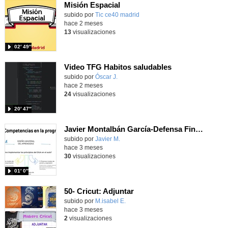
Misión Espacial
subido por
Tic ce40 madrid
-
hace 2 meses
13
visualizaciones
02′ 49″
Video TFG Habitos saludables
Contenido educativo.
subido por
Óscar J.
-
hace 2 meses
24
visualizaciones
20′ 47″
Javier Montalbán García-Defensa Final Portafolio-CIDGrupo14
subido por
Javier M.
-
hace 3 meses
30
visualizaciones
01′ 0″
50- Cricut: Adjuntar
Contenido educativo.
subido por
M.isabel E.
-
hace 3 meses
2
visualizaciones