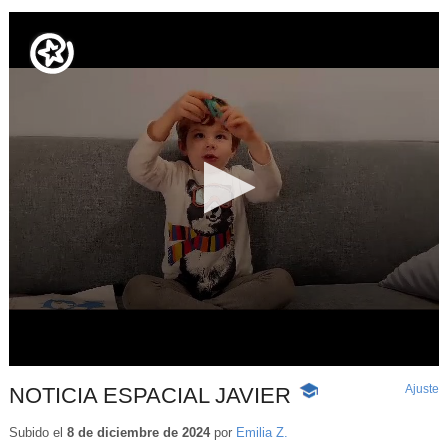
Ajuste
d
NOTICIA ESPACIAL JAVIER
-
p
Contenido
educativo
Subido el
8 de diciembre de 2024
por
Emilia Z.