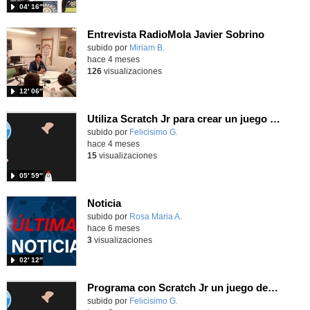
04′ 16″
Entrevista RadioMola Javier Sobrino
Contenido educativo.
subido por
Miriam B.
-
hace 4 meses
126
visualizaciones
12′ 06″
Utiliza Scratch Jr para crear un juego de evasión tipo Asteroid moviendo tu cohete
Contenido educativo.
subido por
Felicisimo G.
-
hace 4 meses
15
visualizaciones
05′ 59″
Noticia
Contenido educativo.
subido por
Rosa Maria A.
-
hace 6 meses
3
visualizaciones
02′ 12″
Programa con Scratch Jr un juego de evitar obstáculos basado en el "Asteroids"
Contenido educativo.
subido por
Felicisimo G.
-