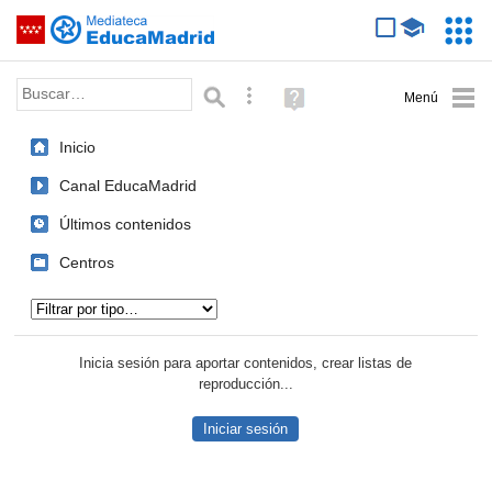
Mediateca de EducaMadrid
Saltar navegación
Servic
Educa
Palabra o frase:
Búsqueda avanzada
Ayuda
(en
ventana
Inicio
nueva)
Canal EducaMadrid
Últimos contenidos
Centros
Tipo de contenido:
Inicia sesión para aportar contenidos, crear listas de
reproducción...
Iniciar sesión