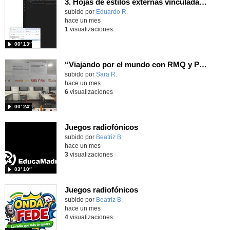
3. Hojas de estilos externas vinculadas o enlazadas.
Contenido educativo.
subido por
Eduardo R.
-
hace un mes
1
visualizaciones
00′ 13″
“Viajando por el mundo con RMQ y PM: Visitando monumentos”
Contenido educativo.
subido por
Sara R.
-
hace un mes
6
visualizaciones
00′ 24″
Juegos radiofónicos
Contenido educativo.
subido por
Beatriz B.
-
hace un mes
3
visualizaciones
03′ 10″
Juegos radiofónicos
Contenido educativo.
subido por
Beatriz B.
-
hace un mes
4
visualizaciones