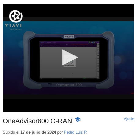
Ajuste
d
OneAdvisor800 O-RAN
-
p
Contenido
educativo
Subido el
17 de julio de 2024
por
Pedro Luis P.