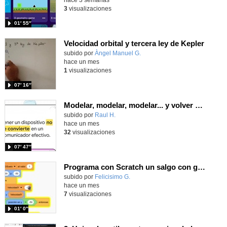
3
visualizaciones
01′ 55″
Velocidad orbital y tercera ley de Kepler
Contenido educativo.
subido por
Àngel Manuel G.
-
hace un mes
1
visualizaciones
07′ 16″
Modelar, modelar, modelar... y volver a modelar
Contenido educativo.
subido por
Raul H.
-
hace un mes
32
visualizaciones
07′ 47″
Programa con Scratch un salgo con gravedad usando dos variables.
Contenido educativo.
subido por
Felicisimo G.
-
hace un mes
7
visualizaciones
01′ 0″