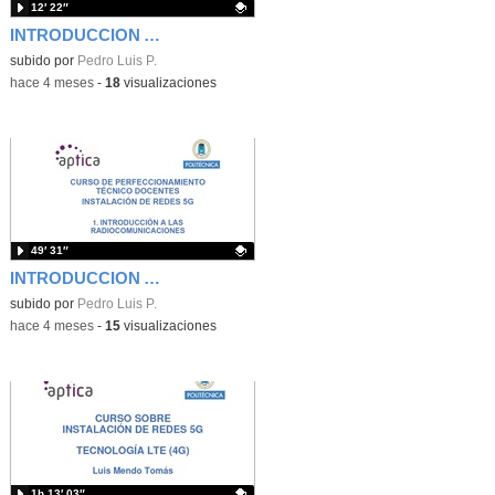
12′ 22″
INTRODUCCION A LA PLANIFICACION RADIOELECTRICA DE COBERTURA EN SUPERFICIE, con XIRIO-ONLINE, por Henar Larrinaga (APTICA).
Contenido educativo.
subido por
Pedro Luis P.
-
hace 4 meses
-
18
visualizaciones
49′ 31″
INTRODUCCION A LAS RADIOCOMUNICACIONES por José Manuel Riera ETSIT (UPM)
Contenido educativo.
subido por
Pedro Luis P.
-
hace 4 meses
-
15
visualizaciones
1h 13′ 03″