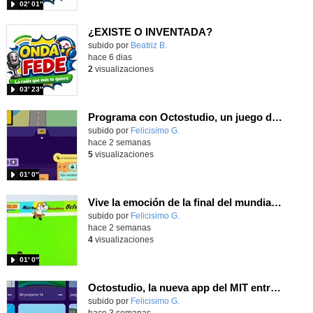
02′ 01″
¿EXISTE O INVENTADA?
Contenido educativo.
subido por
Beatriz B.
-
hace 6 dias
2
visualizaciones
03′ 23″
Programa con Octostudio, un juego de Educación Víal cruzando un paso de cebra.
Contenido educativo.
subido por
Felicisimo G.
-
hace 2 semanas
5
visualizaciones
01′ 0″
Vive la emoción de la final del mundial 2026, programando con Scratch un juego de toques.
Contenido educativo.
subido por
Felicisimo G.
-
hace 2 semanas
4
visualizaciones
01′ 0″
Octostudio, la nueva app del MIT entre Scratch Jr y el Scratch de los mayores
Contenido educativo.
subido por
Felicisimo G.
-
hace 3 semanas