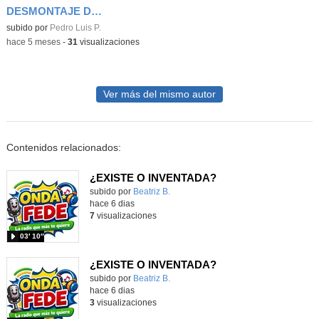
DESMONTAJE DE MENSULAS EN TORRE DE COMUNICACIONES
Contenido educativo.
subido por
Pedro Luis P.
-
hace 5 meses
-
31
visualizaciones
Ver más del mismo autor
Contenidos relacionados:
¿EXISTE O INVENTADA?
Contenido educativo.
subido por
Beatriz B.
-
hace 6 dias
7
visualizaciones
03′ 10″
¿EXISTE O INVENTADA?
Contenido educativo.
subido por
Beatriz B.
-
hace 6 dias
3
visualizaciones