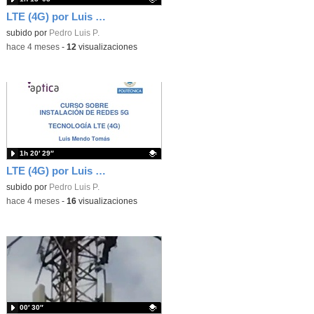
LTE (4G) por Luis Mendo Tomás; profesor de la ETSIT (UPM) - Parte 2
Contenido educativo.
subido por
Pedro Luis P.
-
hace 4 meses
-
12
visualizaciones
1h 20′ 29″
LTE (4G) por Luis Mendo Tomás; profesor de la ETSIT (UPM) - Parte 1
Contenido educativo.
subido por
Pedro Luis P.
-
hace 4 meses
-
16
visualizaciones
00′ 30″