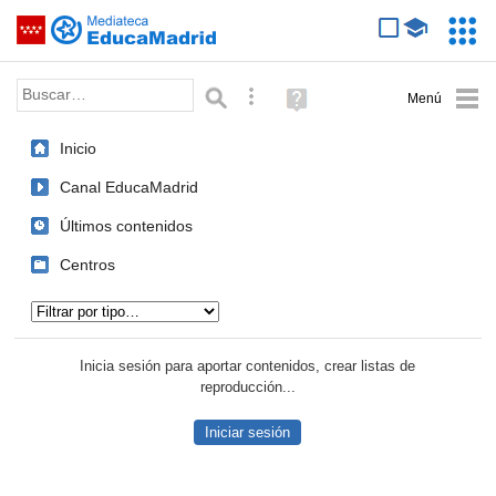
Mediateca de EducaMadrid
Saltar navegación
Servic
Educa
Palabra o frase:
Búsqueda avanzada
Ayuda
(en
ventana
Inicio
nueva)
Canal EducaMadrid
Últimos contenidos
Centros
Tipo de contenido:
Inicia sesión para aportar contenidos, crear listas de
reproducción...
Iniciar sesión