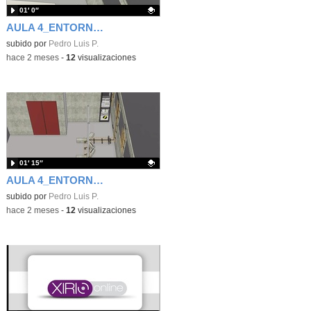
01′ 0″
AULA 4_ENTORNO DE PRACTICA 10
Contenido educativo.
subido por
Pedro Luis P.
-
hace 2 meses
-
12
visualizaciones
01′ 15″
AULA 4_ENTORNO DE PRACTICAS 6 y 8
Contenido educativo.
subido por
Pedro Luis P.
-
hace 2 meses
-
12
visualizaciones