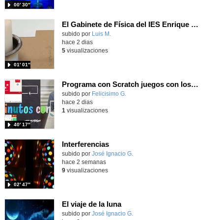
00′ 30″
El Gabinete de Física del IES Enrique Tierno Galván de Parla (Curso 25-26)
Contenido educativo.
subido por
Luis M.
-
hace 2 dias
5
visualizaciones
01′ 01″
Programa con Scratch juegos con los partidos del mundial 2026 ganados por España
Contenido educativo.
subido por
Felicisimo G.
-
hace 2 dias
1
visualizaciones
40′ 17″
Interferencias
Contenido educativo.
subido por
José Ignacio G.
-
hace 2 semanas
9
visualizaciones
02′ 47″
El viaje de la luna
Contenido educativo.
subido por
José Ignacio G.
-