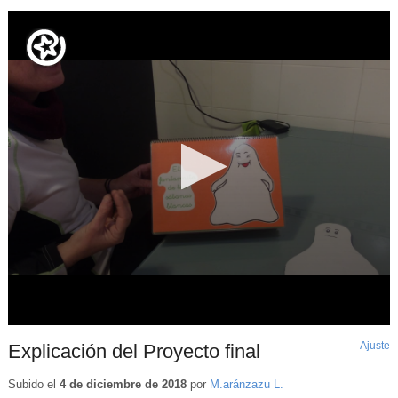
Ajuste
d
Explicación del Proyecto final
p
Subido el
4 de diciembre de 2018
por
M.aránzazu L.