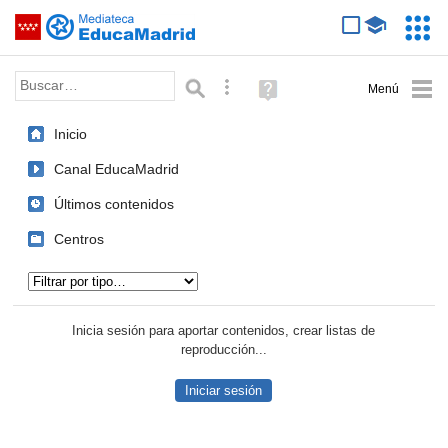
Mediateca de EducaMadrid
Saltar navegación
Servic
Educa
Palabra o frase:
Búsqueda avanzada
Ayuda
(en
ventana
Inicio
nueva)
Canal EducaMadrid
Últimos contenidos
Centros
Tipo de contenido:
Inicia sesión para aportar contenidos, crear listas de
reproducción...
Iniciar sesión