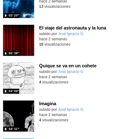
hace 2 semanas
13
visualizaciones
02′ 20″
El viaje del astronauta y la luna
Contenido educativo.
subido por
José Ignacio G.
-
hace 2 semanas
10
visualizaciones
06′ 38″
Quique se va en un cohete
Contenido educativo.
subido por
José Ignacio G.
-
hace 2 semanas
4
visualizaciones
04′ 08″
Imagina
Contenido educativo.
subido por
José Ignacio G.
-
hace 2 semanas
4
visualizaciones
04′ 31″