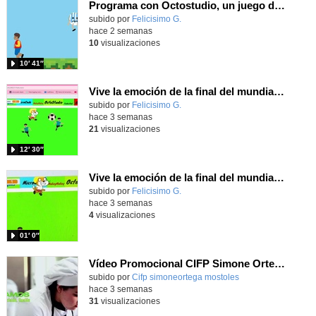
Programa con Octostudio, un juego de 4 personajes ganando la copa del mundo saltando y esquivando rivales.
Contenido educativo.
subido por
Felicisimo G.
-
hace 2 semanas
10
visualizaciones
10′ 41″
Vive la emoción de la final del mundial programando con Scratch, un juego de toques y esquivar contrarios
Contenido educativo.
subido por
Felicisimo G.
-
hace 3 semanas
21
visualizaciones
12′ 30″
Vive la emoción de la final del mundial 2026, programando con Scratch un juego de toques.
Contenido educativo.
subido por
Felicisimo G.
-
hace 3 semanas
4
visualizaciones
01′ 0″
Vídeo Promocional CIFP Simone Ortega
Contenido educativo.
subido por
Cifp simoneortega mostoles
-
hace 3 semanas
31
visualizaciones