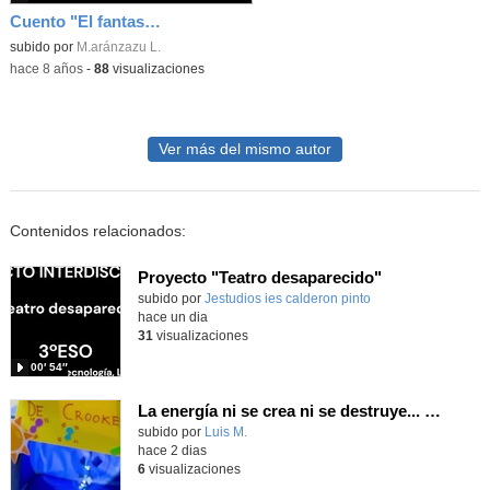
Cuento "El fantasmita de las sábanas blancas"
subido por
M.aránzazu L.
-
hace 8 años
-
88
visualizaciones
Ver más del mismo autor
Contenidos relacionados:
Proyecto "Teatro desaparecido"
Contenido educativo.
subido por
Jestudios ies calderon pinto
-
hace un dia
31
visualizaciones
00′ 54″
La energía ni se crea ni se destruye... ¡se experimenta! El Tierno en la Feria Madrid es Ciencia 2026
Contenido educativo.
subido por
Luis M.
-
hace 2 dias
6
visualizaciones