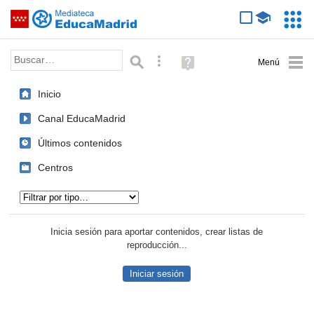
Mediateca de EducaMadrid
Saltar navegación
Servic
Educa
Palabra o frase:
Búsqueda avanzada
Ayuda
(en
ventana
Inicio
nueva)
Canal EducaMadrid
Últimos contenidos
Centros
Tipo de contenido:
Inicia sesión para aportar contenidos, crear listas de
reproducción...
Iniciar sesión