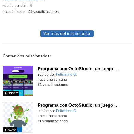
Contenido educativo.
subido por
Julia R.
-
hace 9 meses
-
49
visualizaciones
Ver más del mismo autor
Contenidos relacionados:
Programa con OctoStudio, un juego de disparos contra Zombies con un cargador basado en el House of the dead
Contenido educativo.
subido por
Felicisimo G.
-
hace una semana
31
visualizaciones
13′ 07″
Programa con OctoStudio, un juego homenajeando al House of the dead con Zombies
Contenido educativo.
subido por
Felicisimo G.
-
hace una semana
11
visualizaciones
01′ 0″