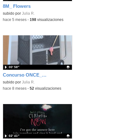
8M_ Flowers
Contenido educativo.
subido por
Julia R.
-
hace 5 meses
-
198
visualizaciones
00′ 58″
Concurso ONCE_ reto de noviembre (discapacidad motora) 5ºB
Contenido educativo.
subido por
Julia R.
-
hace 8 meses
-
52
visualizaciones
02′ 41″