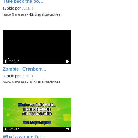
Take back the power_ The Interrupters
Contenido educativo.
subido por
Julia R.
-
hace 9 meses
-
42
visualizaciones
05′ 08″
Zombie_ Cranberries
Contenido educativo.
subido por
Julia R.
-
hace 9 meses
-
36
visualizaciones
02′ 31″
What a wonderful world