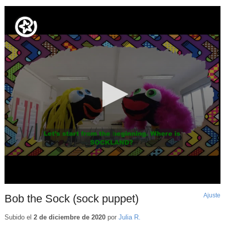
Ajuste
d
Bob the Sock (sock puppet)
p
Subido el
2 de diciembre de 2020
por
Julia R.