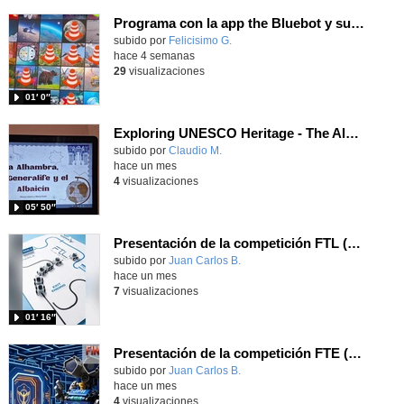
Programa con la app the Bluebot y supera los retos usando las tarjetas
Contenido educativo.
subido por
Felicisimo G.
-
hace 4 semanas
29
visualizaciones
01′ 0″
Exploring UNESCO Heritage - The Alhambra
Contenido educativo.
subido por
Claudio M.
-
hace un mes
4
visualizaciones
05′ 50″
Presentación de la competición FTL (Follow the Line) del Juan Pablo II de Parla
Contenido educativo.
subido por
Juan Carlos B.
-
hace un mes
7
visualizaciones
01′ 16″
Presentación de la competición FTE (Find tje Exit) del Juan Pablo II de Parla
Contenido educativo.
subido por
Juan Carlos B.
-
hace un mes
4
visualizaciones