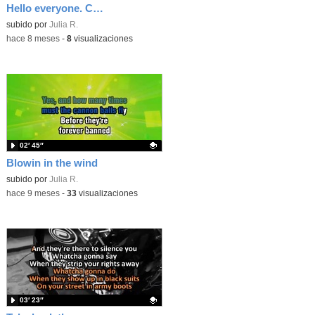
Hello everyone. Ceasefire now
Contenido educativo.
subido por
Julia R.
-
hace 8 meses
-
8
visualizaciones
02′ 45″
Blowin in the wind
Contenido educativo.
subido por
Julia R.
-
hace 9 meses
-
33
visualizaciones
03′ 23″