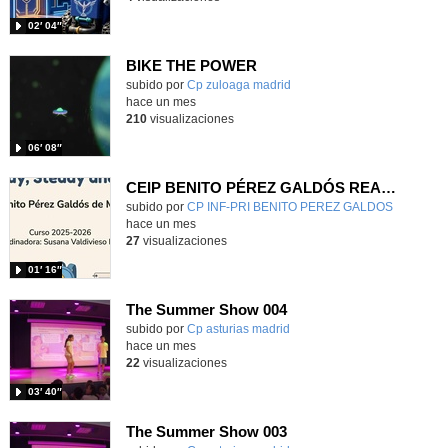
02′ 04″
BIKE THE POWER
Contenido educativo.
subido por
Cp zuloaga madrid
-
hace un mes
210
visualizaciones
06′ 08″
CEIP BENITO PÉREZ GALDÓS READY, STEADY & GO
Contenido educativo.
subido por
CP INF-PRI BENITO PEREZ GALDOS
-
hace un mes
27
visualizaciones
01′ 16″
The Summer Show 004
Contenido educativo.
subido por
Cp asturias madrid
-
hace un mes
22
visualizaciones
03′ 40″
The Summer Show 003