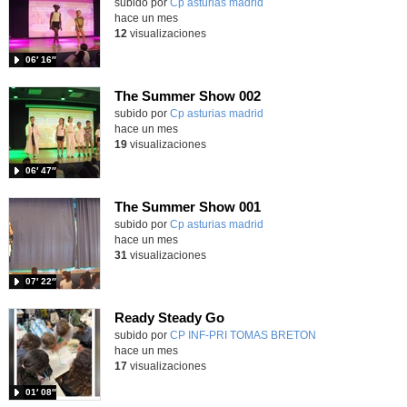
Contenido educativo.
subido por
Cp asturias madrid
-
hace un mes
12
visualizaciones
06′ 16″
The Summer Show 002
Contenido educativo.
subido por
Cp asturias madrid
-
hace un mes
19
visualizaciones
06′ 47″
The Summer Show 001
Contenido educativo.
subido por
Cp asturias madrid
-
hace un mes
31
visualizaciones
07′ 22″
Ready Steady Go
Contenido educativo.
subido por
CP INF-PRI TOMAS BRETON
-
hace un mes
17
visualizaciones
01′ 08″