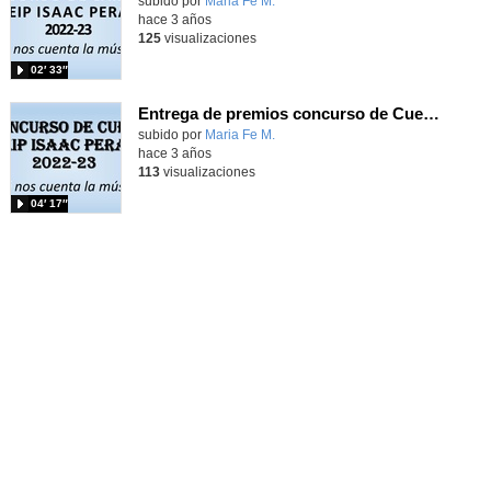
Contenido educativo.
subido por
Maria Fe M.
-
hace 3 años
125
visualizaciones
02′ 33″
Entrega de premios concurso de Cuentos 22-23
Contenido educativo.
subido por
Maria Fe M.
-
hace 3 años
113
visualizaciones
04′ 17″