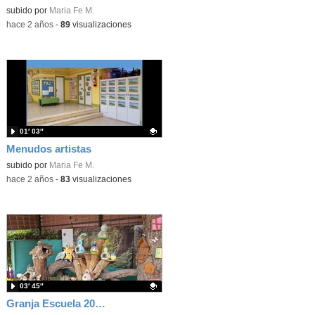
Contenido educativo.
subido por
Maria Fe M.
-
hace 2 años
-
89
visualizaciones
01′ 03″
Menudos artistas
Contenido educativo.
subido por
Maria Fe M.
-
hace 2 años
-
83
visualizaciones
03′ 45″
Granja Escuela 2023-24