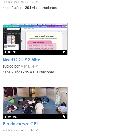
Contenido educativo.
subido por
Maria Fe M.
-
hace 2 años
-
204
visualizaciones
07′ 33″
Nivel CDD A2 MFe MP
Contenido educativo.
subido por
Maria Fe M.
-
hace 2 años
-
15
visualizaciones
04′ 01″
Fin de curso_CEIP Isaac Peral 22-23
Contenido educativo.
subido por
Maria Fe M.