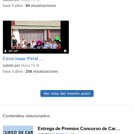
-
hace 3 años
-
64
visualizaciones
19′ 10″
Circo Isaac Peral 22-23
Contenido educativo.
subido por
Maria Fe M.
-
hace 3 años
-
258
visualizaciones
Ver más del mismo autor
Contenidos relacionados:
Entrega de Premios Concurso de Carteles. Curso 22-23