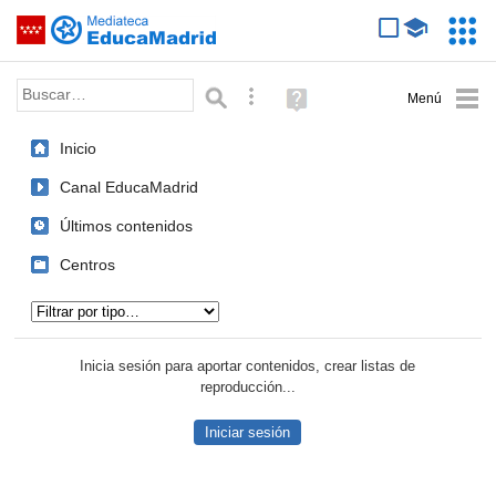
Mediateca de EducaMadrid
Saltar navegación
Servic
Educa
Palabra o frase:
Búsqueda avanzada
Ayuda
(en
ventana
Inicio
nueva)
Canal EducaMadrid
Últimos contenidos
Centros
Tipo de contenido:
Inicia sesión para aportar contenidos, crear listas de
reproducción...
Iniciar sesión