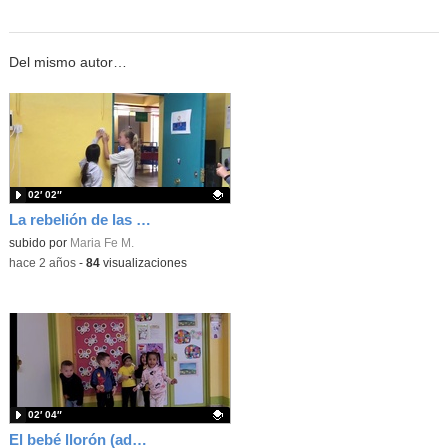
Del mismo autor…
02′ 02″
La rebelión de las luces_50_50 CEIP Isaac Peral
Contenido educativo.
subido por
Maria Fe M.
-
hace 2 años
-
84
visualizaciones
02′ 04″
El bebé llorón (adaptación)