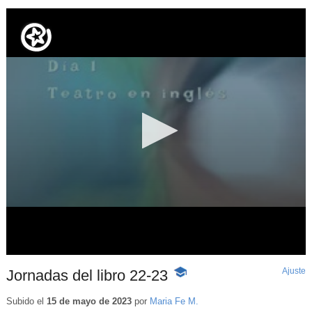
Ajuste
d
Jornadas del libro 22-23
-
p
Contenido
educativo
Subido el
15 de mayo de 2023
por
Maria Fe M.