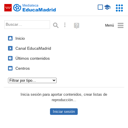
Mediateca de EducaMadrid
Saltar navegación
Servic
Educa
Palabra o frase:
Búsqueda avanzada
Ayuda
(en
ventana
Inicio
nueva)
Canal EducaMadrid
Últimos contenidos
Centros
Tipo de contenido:
Inicia sesión para aportar contenidos, crear listas de
reproducción...
Iniciar sesión