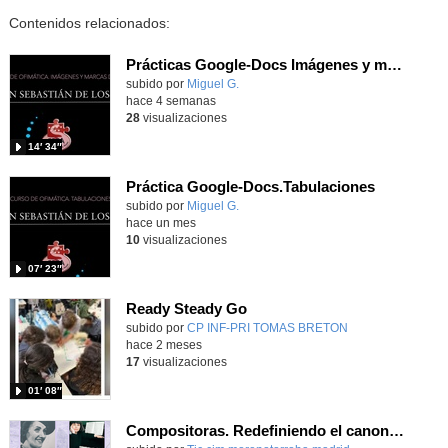
Contenidos relacionados:
Prácticas Google-Docs Imágenes y marcas de agua
Contenido educativo.
subido por
Miguel G.
-
hace 4 semanas
28
visualizaciones
14′ 34″
Práctica Google-Docs.Tabulaciones
Contenido educativo.
subido por
Miguel G.
-
hace un mes
10
visualizaciones
07′ 23″
Ready Steady Go
Contenido educativo.
subido por
CP INF-PRI TOMAS BRETON
-
hace 2 meses
17
visualizaciones
01′ 08″
Compositoras. Redefiniendo el canon en las aulas. 26.03.2026