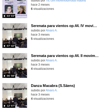
Contenido educativo.
subido por
Tic cim morenotorroba madrid
-
hace 2 meses
6
visualizaciones
03′ 03″
Serenata para vientos op.44. IV movimiento (A.Dvorak)
Contenido educativo.
subido por
Alvaro A.
-
hace 3 meses
5
visualizaciones
07′ 42″
Serenata para vientos op.44. II movimiento (A.Dvorak)
Contenido educativo.
subido por
Alvaro A.
-
hace 3 meses
4
visualizaciones
06′ 58″
Danza Macabra (S.Säens)
Contenido educativo.
subido por
Alvaro A.
-
hace 3 meses
4
visualizaciones
12′ 07″