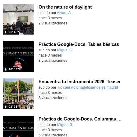
On the nature of daylight
Contenido educativo.
subido por
Alvaro A.
-
hace 3 meses
2
visualizaciones
06′ 46″
Práctica Google-Docs. Tablas básicas
Contenido educativo.
subido por
Miguel G.
-
hace 3 meses
8
visualizaciones
10′ 44″
Encuentra tu Instrumento 2026. Teaser
subido por
Tic cpm victoriadelosangeles madrid
-
hace 3 meses
8
visualizaciones
01′ 58″
Práctica de Google-Docs. Columnas periodísticas
Contenido educativo.
subido por
Miguel G.
-
hace 3 meses
5
visualizaciones