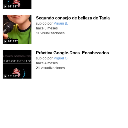
08′ 38″
Segundo consejo de belleza de Tania
Contenido educativo.
subido por
Miriam B.
-
hace 3 meses
11
visualizaciones
01′ 17″
Práctica Google-Docs. Encabezados y pie de página
Contenido educativo.
subido por
Miguel G.
-
hace 4 meses
21
visualizaciones
10′ 06″