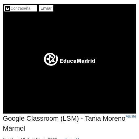
Contenido protegido…
Ajuste
d
Google Classroom (LSM) - Tania Moreno
p
Mármol