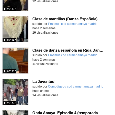
12
visualizaciones
00′ 17″
Clase de mantillas (Danza Española) en intercambio Erasmus+
Contenido educativo.
subido por
Erasmus cpd carmenamaya madrid
-
hace 2 semanas
10
visualizaciones
00′ 12″
Clase de danza española en Riga Dance School Erasmus+
Contenido educativo.
subido por
Erasmus cpd carmenamaya madrid
-
hace 2 semanas
11
visualizaciones
00′ 31″
La Juventud
subido por
Compdigedu cpd carmenamaya madrid
-
hace un mes
14
visualizaciones
00′ 22″
Onda Amaya. Episodio 4 (temporada 2): "La Capitana"