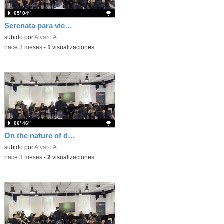
05′ 04″
Serenata para vientos op.44. I Mov (A.Dvorak)
Contenido educativo.
subido por
Alvaro A.
-
hace 3 meses
-
1
visualizaciones
06′ 46″
On the nature of daylight
Contenido educativo.
subido por
Alvaro A.
-
hace 3 meses
-
2
visualizaciones