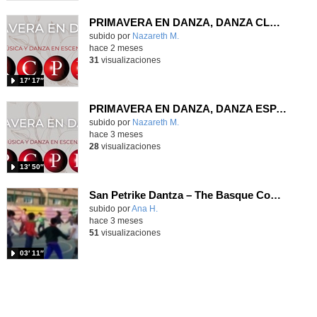
PRIMAVERA EN DANZA, DANZA CLÁSICA RCPD MARIEMMA
Contenido educativo.
subido por
Nazareth M.
-
hace 2 meses
31
visualizaciones
17′ 17″
PRIMAVERA EN DANZA, DANZA ESPAÑOLA RCPD MARIEMMA
Contenido educativo.
subido por
Nazareth M.
-
hace 3 meses
28
visualizaciones
13′ 50″
San Petrike Dantza – The Basque Country Dance 4ºC
Contenido educativo.
subido por
Ana H.
-
hace 3 meses
51
visualizaciones
03′ 11″