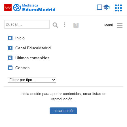
Mediateca de EducaMadrid
Saltar navegación
Servic
Educa
Palabra o frase:
Búsqueda avanzada
Ayuda
(en
ventana
Inicio
nueva)
Canal EducaMadrid
Últimos contenidos
Centros
Tipo de contenido:
Inicia sesión para aportar contenidos, crear listas de
reproducción...
Iniciar sesión