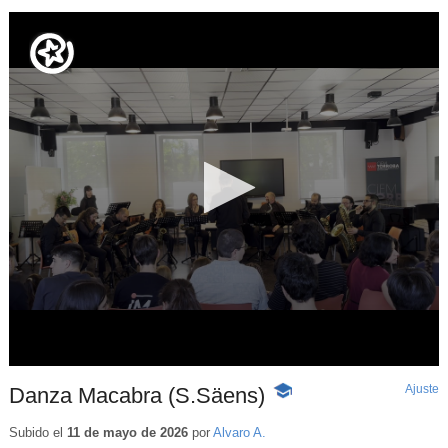
Ajuste
d
Danza Macabra (S.Säens)
-
p
Contenido
educativo
Subido el
11 de mayo de 2026
por
Alvaro A.