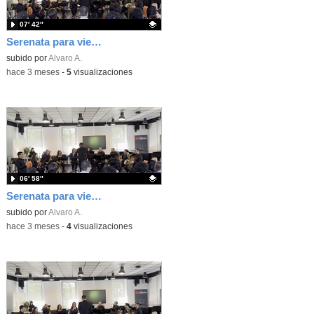
07′ 42″
Serenata para vientos op.44. IV movimiento (A.Dvorak)
Contenido educativo.
subido por
Alvaro A.
-
hace 3 meses
-
5
visualizaciones
06′ 58″
Serenata para vientos op.44. II movimiento (A.Dvorak)
Contenido educativo.
subido por
Alvaro A.
-
hace 3 meses
-
4
visualizaciones