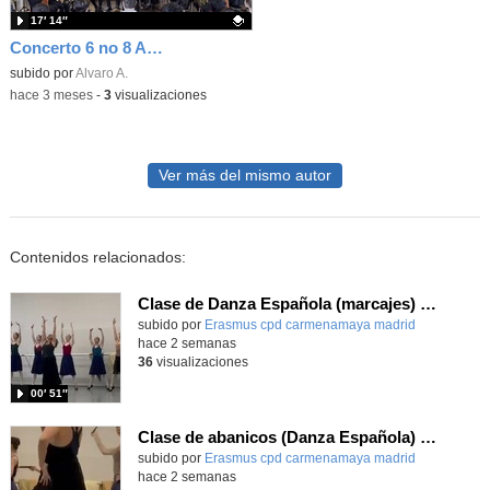
17′ 14″
Concerto 6 no 8 A.Corelli
Contenido educativo.
subido por
Alvaro A.
-
hace 3 meses
-
3
visualizaciones
Ver más del mismo autor
Contenidos relacionados:
Clase de Danza Española (marcajes) en intercambio Erasmus+
Contenido educativo.
subido por
Erasmus cpd carmenamaya madrid
-
hace 2 semanas
36
visualizaciones
00′ 51″
Clase de abanicos (Danza Española) en intercambio Erasmus+
Contenido educativo.
subido por
Erasmus cpd carmenamaya madrid
-
hace 2 semanas