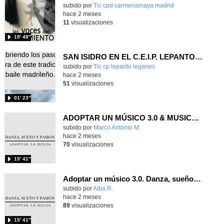
Contenido educativo.
subido por
Tic cpd carmenamaya madrid
-
hace 2 meses
11
visualizaciones
19′ 48″
SAN ISIDRO EN EL C.E.I.P. LEPANTO (LEGANÉS)
Contenido educativo.
subido por
Tic cp lepanto leganes
-
hace 2 meses
51
visualizaciones
01′ 23″
ADOPTAR UN MÚSICO 3.0 & MUSICATE - DANZA SUEÑO Y PASIÓN
Contenido educativo.
subido por
Marco Antonio M.
-
hace 2 meses
70
visualizaciones
15′ 41″
Adoptar un músico 3.0. Danza, sueño y pasión (2026)
subido por
Alba R.
-
hace 2 meses
89
visualizaciones
15′ 41″