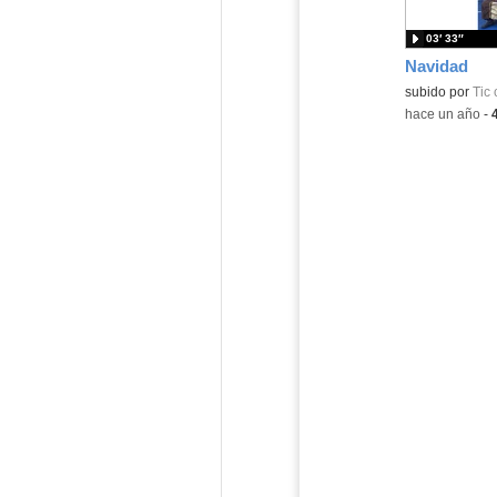
03′ 33″
Navidad
subido por
Tic 
-
hace un año
-