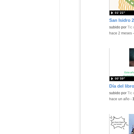
01′ 21″
San Isidro 
subido por
Tic 
-
hace 2 meses
00′ 59″
Día del libr
subido por
Tic 
-
hace un año
-