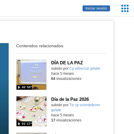
Servic
Iniciar sesión
Educa
Contenidos relacionados:
DÍA DE LA PAZ
Contenido educativo.
subido por
Cp elbercial getafe
-
hace 5 meses
64
visualizaciones
00′ 59″
Día de la Paz 2026
Contenido educativo.
subido por
Tic cp vicenteferrer
getafe
-
hace 5 meses
17
visualizaciones
01′ 17″