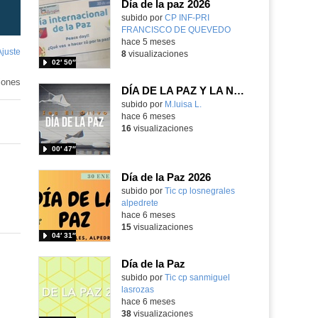
Día de la paz 2026
Contenido educativo.
subido por
CP INF-PRI
FRANCISCO DE QUEVEDO
-
hace 5 meses
Ajuste
de
8
visualizaciones
02′ 50″
pantalla
iones
DÍA DE LA PAZ Y LA NO VIOLENCIA
Contenido educativo.
subido por
M.luisa L.
-
hace 6 meses
16
visualizaciones
00′ 47″
Día de la Paz 2026
Contenido educativo.
subido por
Tic cp losnegrales
alpedrete
-
hace 6 meses
15
visualizaciones
04′ 31″
Día de la Paz
Contenido educativo.
subido por
Tic cp sanmiguel
lasrozas
-
hace 6 meses
38
visualizaciones