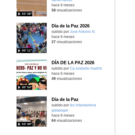
hace 6 meses
58
visualizaciones
03′ 38″
Día de la Paz 2026
subido por
Jose Antonio N.
-
hace 6 meses
27
visualizaciones
00′ 11″
DÍA DE LA PAZ 2026
Contenido educativo.
subido por
Cp luisbello madrid
-
hace 6 meses
49
visualizaciones
00′ 54″
Día de la Paz
subido por
Ies infantaelena
galapagar
-
hace 6 meses
64
visualizaciones
03′ 49″