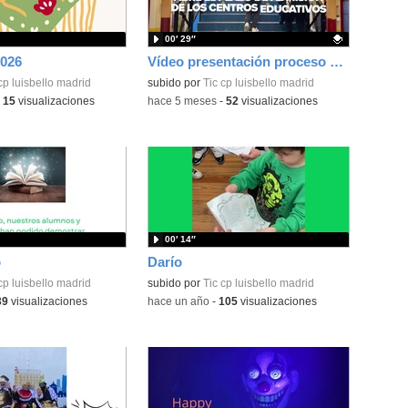
00′ 29″
2026
Vídeo presentación proceso de admisión 2026-2027
cp luisbello madrid
Contenido educativo.
subido por
Tic cp luisbello madrid
-
15
visualizaciones
-
hace 5 meses
-
52
visualizaciones
00′ 14″
o
Darío
cp luisbello madrid
subido por
Tic cp luisbello madrid
39
visualizaciones
-
hace un año
-
105
visualizaciones