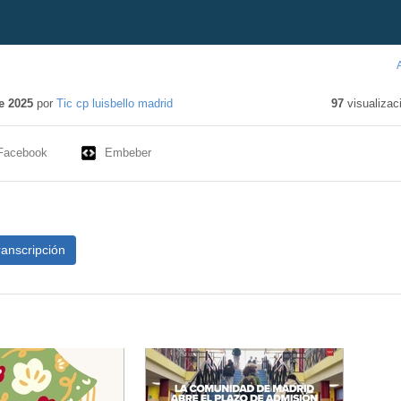
e 2025
por
Tic cp luisbello madrid
97
visualizac
Facebook
Embeber
ranscripción