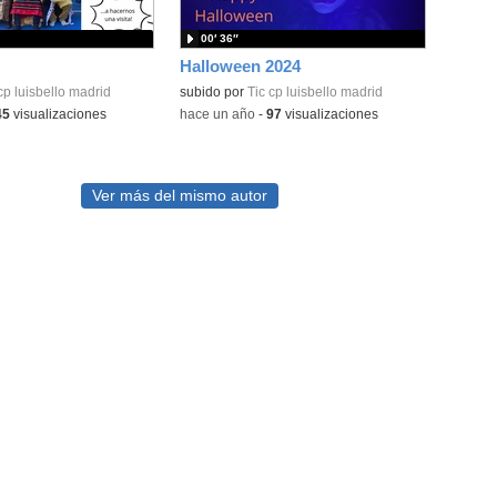
00′ 36″
Halloween 2024
cp luisbello madrid
subido por
Tic cp luisbello madrid
45
visualizaciones
-
hace un año
-
97
visualizaciones
Ver más del mismo autor