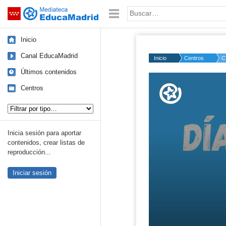
Mediateca de EducaMadrid
Saltar navegación
Palabra o frase:
Inicio
Canal EducaMadrid
Inicio
Centros
C
Últimos contenidos
Volume
50%
Centros
Tipo de contenido:
Inicia sesión para aportar
contenidos, crear listas de
reproducción...
Iniciar sesión