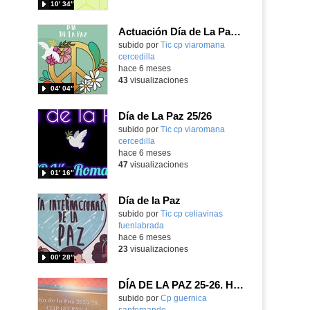
10′ 34″
Actuación Día de La Paz 25-26
subido por
Tic cp viaromana
cercedilla
-
hace 6 meses
43
visualizaciones
04′ 04″
Día de La Paz 25/26
subido por
Tic cp viaromana
cercedilla
-
hace 6 meses
47
visualizaciones
01′ 16″
Día de la Paz
Contenido educativo.
subido por
Tic cp celiavinas
fuenlabrada
-
hace 6 meses
23
visualizaciones
00′ 28″
DÍA DE LA PAZ 25-26. HERMANAMIENTOS. CEIP GUERNICA
Contenido educativo.
subido por
Cp guernica
sanfernando
-