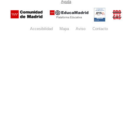
Ayuda
(en ventana nueva)
Certificación
Buzón
de
anónim
conformidad
del Pla
con el
Regiona
Esquema
contra l
Nacional de
Accesibilidad
Mapa
web
Aviso
legal
Contacto
Drogas 
Seguridad
la
(categoría
Comunid
MEDIA). El
de Madr
documento
se abrirá en
ventana
nueva.