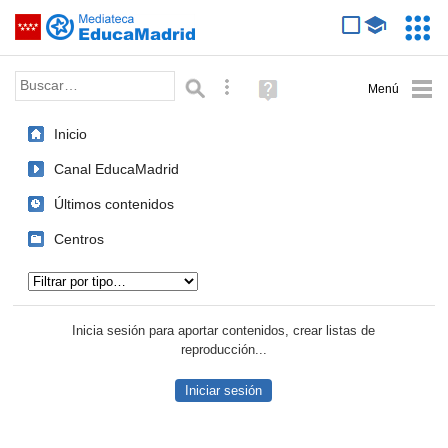
Mediateca de EducaMadrid
Saltar navegación
Servic
Educa
Palabra o frase:
Búsqueda avanzada
Ayuda
(en
ventana
Inicio
nueva)
Canal EducaMadrid
Últimos contenidos
Centros
Tipo de contenido:
Inicia sesión para aportar contenidos, crear listas de
reproducción...
Iniciar sesión