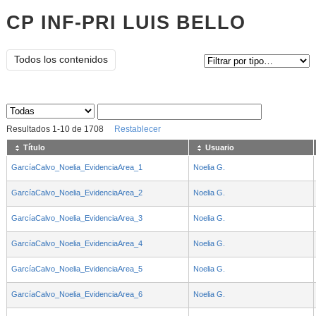
CP INF-PRI LUIS BELLO
Tipo de contenido:
Todos los contenidos
Sus archivos
:
Resultados
1
-
10
de
1708
Restablecer
Título
Usuario
GarcíaCalvo_Noelia_EvidenciaArea_1
Noelia G.
GarcíaCalvo_Noelia_EvidenciaArea_2
Noelia G.
GarcíaCalvo_Noelia_EvidenciaArea_3
Noelia G.
GarcíaCalvo_Noelia_EvidenciaArea_4
Noelia G.
GarcíaCalvo_Noelia_EvidenciaArea_5
Noelia G.
GarcíaCalvo_Noelia_EvidenciaArea_6
Noelia G.