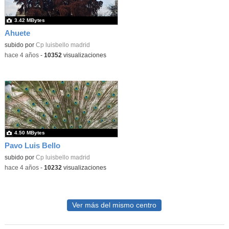
3.42 MBytes
Ahuete
subido por
Cp luisbello madrid
-
hace 4 años
-
10352
visualizaciones
4.50 MBytes
Pavo Luis Bello
subido por
Cp luisbello madrid
-
hace 4 años
-
10232
visualizaciones
Ver más del mismo centro