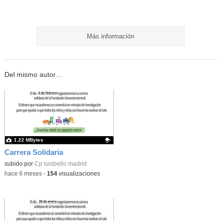
Más información
Del mismo autor…
1.22 MBytes
Carrera Solidaria
Contenido educativo.
subido por
Cp luisbello madrid
-
hace 6 meses
-
154
visualizaciones