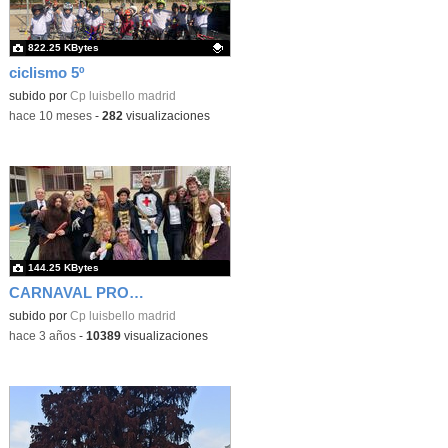
822.25 KBytes
ciclismo 5º
Contenido educativo.
subido por
Cp luisbello madrid
-
hace 10 meses
-
282
visualizaciones
144.25 KBytes
CARNAVAL PROFES 2023
subido por
Cp luisbello madrid
-
hace 3 años
-
10389
visualizaciones