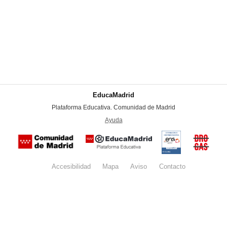
EducaMadrid
-
Plataforma Educativa. Comunidad de Madrid
-
Ayuda
(en ventana nueva)
Certificación
Buzón
de
anónim
conformidad
del Pla
con el
Regiona
Esquema
contra l
Nacional de
Accesibilidad
Mapa
web
Aviso
legal
Contacto
Drogas 
Seguridad
la
(categoría
Comunid
MEDIA). El
de Madr
documento
se abrirá en
ventana
nueva.