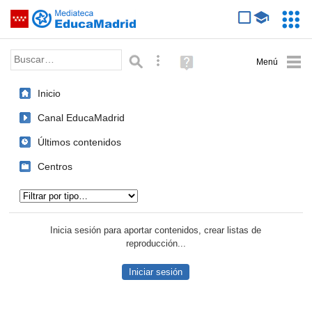
Mediateca de EducaMadrid
Saltar navegación
Servic
Educa
Palabra o frase:
Búsqueda avanzada
Ayuda
(en
ventana
Inicio
nueva)
Canal EducaMadrid
Últimos contenidos
Centros
Tipo de contenido:
Inicia sesión para aportar contenidos, crear listas de
reproducción...
Iniciar sesión