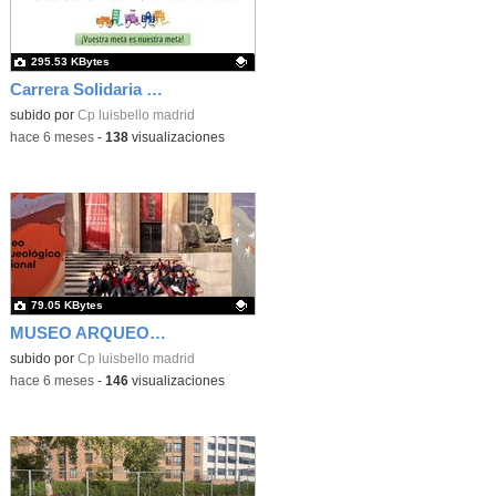
295.53 KBytes
Carrera Solidaria contra la Leucemia Infantil
Contenido educativo.
subido por
Cp luisbello madrid
-
hace 6 meses
-
138
visualizaciones
79.05 KBytes
MUSEO ARQUEOLÓGICO NACIONAL
Contenido educativo.
subido por
Cp luisbello madrid
-
hace 6 meses
-
146
visualizaciones