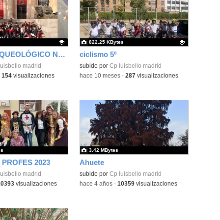
s
822.25 KBytes
MUSEO ARQUEOLÓGICO NACIONAL
ciclismo 5º
ativo.
uisbello madrid
Contenido educativo.
subido por
Cp luisbello madrid
-
154
visualizaciones
-
hace 10 meses
-
287
visualizaciones
es
3.42 MBytes
PROFES 2023
Ahuete
uisbello madrid
subido por
Cp luisbello madrid
10393
visualizaciones
-
hace 4 años
-
10359
visualizaciones