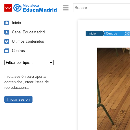
Mediateca de EducaMadrid
Saltar navegación
Palabra o frase:
Inicio
Canal EducaMadrid
Inicio
Centros
C
Últimos contenidos
Centros
Tipo de contenido:
Inicia sesión para aportar
contenidos, crear listas de
reproducción...
Iniciar sesión