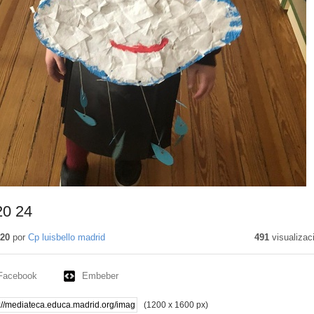
0 24
020
por
Cp luisbello madrid
491
visualizac
Facebook
Embeber
(1200 x 1600 px)