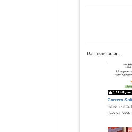
Del mismo autor…
1.22 MBytes
Carrera Sol
Contenido educ
subido por
Cp l
-
hace 6 meses