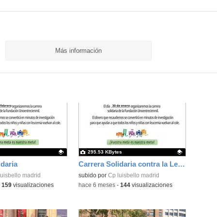
Más información
295.53 KBytes
idaria
Carrera Solidaria contra la Leucemia Infantil
ativo.
uisbello madrid
Contenido educativo.
subido por
Cp luisbello madrid
-
159
visualizaciones
-
hace 6 meses
-
144
visualizaciones