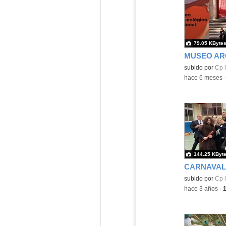
79.05 KByte
Contenido educ
subido por
Cp l
-
hace 6 meses
144.25 KByt
CARNAVAL 
subido por
Cp l
-
hace 3 años
-