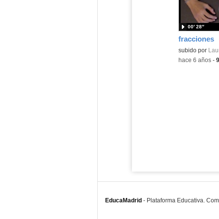
00′ 28″
fracciones
subido por
Lau
-
hace 6 años
-
EducaMadrid
-
Plataforma Educativa. Co