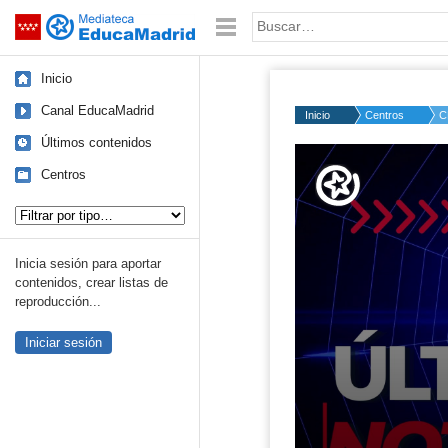
Mediateca de EducaMadrid
Saltar navegación
Palabra o frase:
Inicio
Canal EducaMadrid
Inicio
Centros
C
Últimos contenidos
Volume
50%
Centros
Tipo de contenido:
Inicia sesión para aportar
contenidos, crear listas de
reproducción...
Iniciar sesión