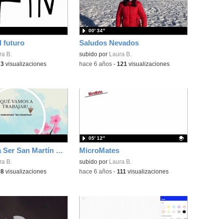
00′ 34″
l futuro
Saludos Nevados
ra B.
subido por
Laura B.
33
visualizaciones
-
hace 6 años
-
121
visualizaciones
05′ 12″
Educar para Ser San Martín de Tours
MicroMates
ra B.
Contenido educativo.
subido por
Laura B.
98
visualizaciones
-
hace 6 años
-
111
visualizaciones