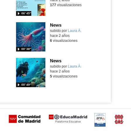
177
visualizaciones
06′ 45″
News
Contenido educativo.
subido por
Laura Á.
-
hace 2 años
6
visualizaciones
00′ 38″
News
Contenido educativo.
subido por
Laura Á.
-
hace 2 años
5
visualizaciones
00′ 49″
Certificación
Buzón