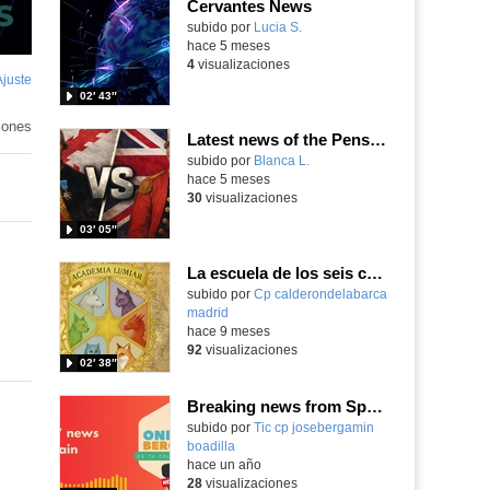
Cervantes News
Contenido educativo.
subido por
Lucia S.
-
hace 5 meses
4
visualizaciones
Ajuste
de
02′ 43″
pantalla
iones
Latest news of the Pensacola Battle
Contenido educativo.
subido por
Blanca L.
-
hace 5 meses
30
visualizaciones
03′ 05″
La escuela de los seis cristales.
subido por
Cp calderondelabarca
madrid
-
hace 9 meses
92
visualizaciones
02′ 38″
Breaking news from Spain
Contenido educativo.
subido por
Tic cp josebergamin
boadilla
-
hace un año
28
visualizaciones