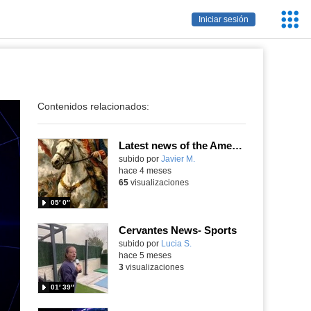
Servic
Iniciar sesión
Educa
Contenidos relacionados:
Latest news of the America War of Independence
Contenido educativo.
subido por
Javier M.
-
hace 4 meses
65
visualizaciones
05′ 0″
Cervantes News- Sports
Contenido educativo.
subido por
Lucia S.
-
hace 5 meses
3
visualizaciones
01′ 39″