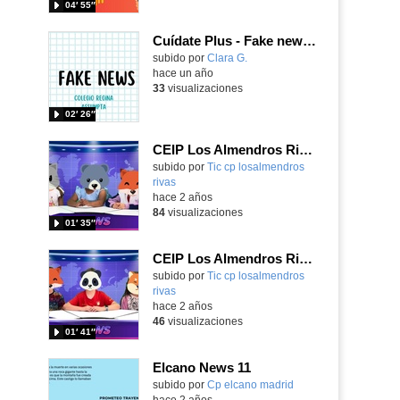
04′ 55″
Cuídate Plus - Fake news - Colegio Regina Assumpta
Contenido educativo.
subido por
Clara G.
-
hace un año
33
visualizaciones
02′ 26″
CEIP Los Almendros Rivas Vaciamadrid 23_24 P2 ENG - The News
subido por
Tic cp losalmendros
rivas
-
hace 2 años
84
visualizaciones
01′ 35″
CEIP Los Almendros Rivas Vaciamadrid 23_24 P2 ENG - The News
subido por
Tic cp losalmendros
rivas
-
hace 2 años
46
visualizaciones
01′ 41″
Elcano News 11
Contenido educativo.
subido por
Cp elcano madrid
-
hace 2 años