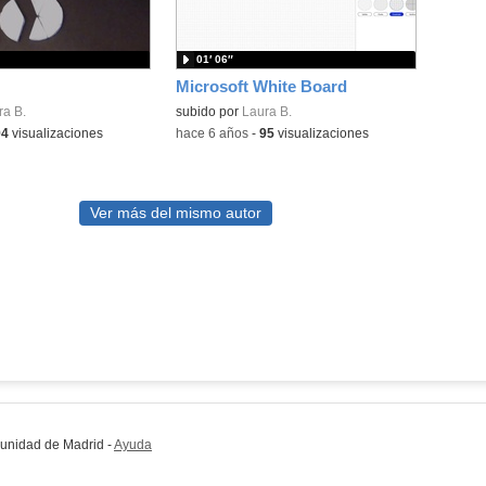
01′ 06″
Microsoft White Board
ra B.
subido por
Laura B.
94
visualizaciones
-
hace 6 años
-
95
visualizaciones
Ver más del mismo autor
munidad de Madrid
-
Ayuda
(en ventana nueva)