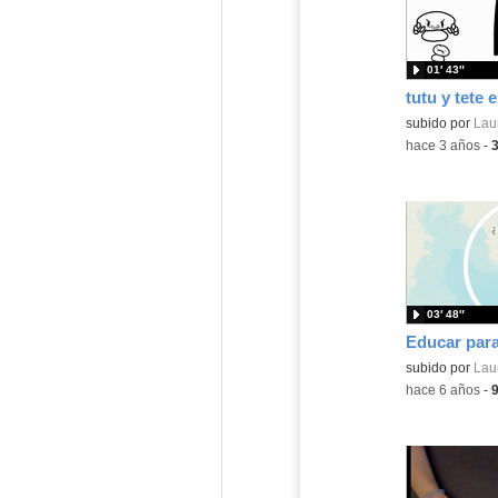
01′ 43″
tutu y tete e
subido por
Lau
-
hace 3 años
-
03′ 48″
subido por
Lau
-
hace 6 años
-