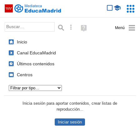
Mediateca de EducaMadrid
Saltar navegación
Servic
Educa
Palabra o frase:
Búsqueda avanzada
Ayuda
(en
ventana
Inicio
nueva)
Canal EducaMadrid
Últimos contenidos
Centros
Tipo de contenido:
Inicia sesión para aportar contenidos, crear listas de
reproducción...
Iniciar sesión