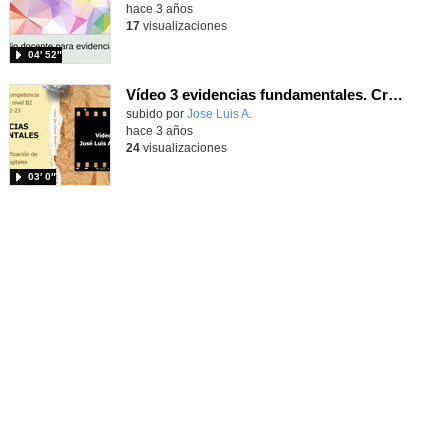
hace 3 años
17
visualizaciones
04′ 52″
Vídeo 3 evidencias fundamentales. Creación de contenidos digitales. Presentación de secuencia de aprendizaje con canva
Contenido educativo.
subido por
Jose Luis A.
-
hace 3 años
24
visualizaciones
03′ 0″