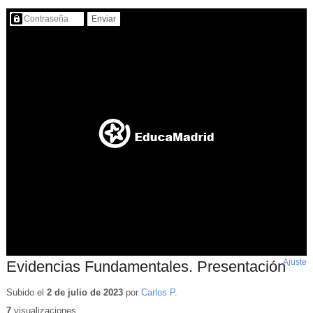
Contenido protegido…
Ajuste
d
Evidencias Fundamentales. Presentación
p
Subido el
2 de julio de 2023
por
Carlos P.
7
visualizaciones