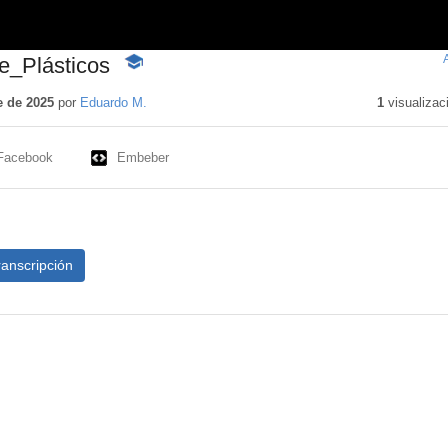
de_Plásticos
-
Contenido
educativo
e de 2025
por
Eduardo M.
1
visualizac
Facebook
Embeber
ranscripción