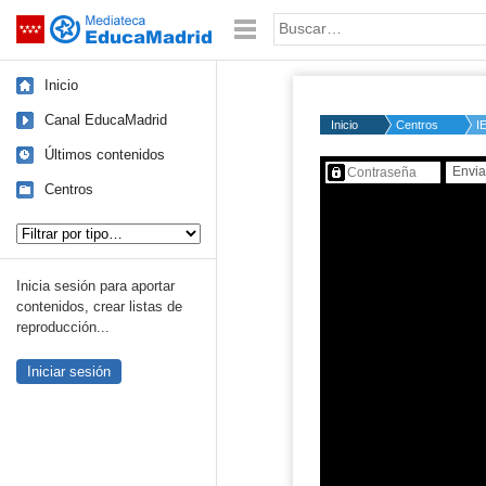
Mediateca de EducaMadrid
Saltar navegación
Palabra o frase:
Inicio
Canal EducaMadrid
Inicio
Centros
I
Últimos contenidos
Contenido protegido…
Centros
Tipo de contenido:
Inicia sesión para aportar
contenidos, crear listas de
reproducción...
Iniciar sesión