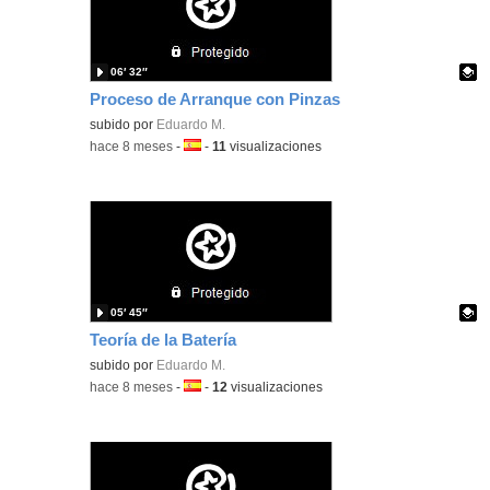
06′ 32″
Proceso de Arranque con Pinzas
Contenido educativo.
subido por
Eduardo M.
-
hace 8 meses
-
Idioma:
-
11
visualizaciones
05′ 45″
Teoría de la Batería
Contenido educativo.
subido por
Eduardo M.
-
hace 8 meses
-
Idioma:
-
12
visualizaciones