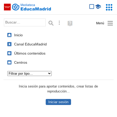
Mediateca de EducaMadrid
Saltar navegación
Servic
Educa
Palabra o frase:
Búsqueda avanzada
Ayuda
(en
ventana
Inicio
nueva)
Canal EducaMadrid
Últimos contenidos
Centros
Tipo de contenido:
Inicia sesión para aportar contenidos, crear listas de
reproducción...
Iniciar sesión