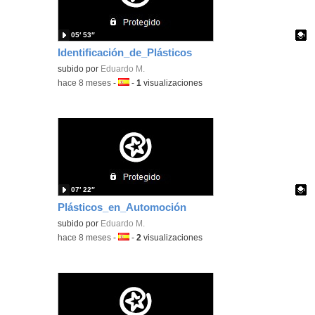
05′ 53″
Identificación_de_Plásticos
Contenido educativo.
subido por
Eduardo M.
-
hace 8 meses
-
Idioma:
-
1
visualizaciones
07′ 22″
Plásticos_en_Automoción
Contenido educativo.
subido por
Eduardo M.
-
hace 8 meses
-
Idioma:
-
2
visualizaciones