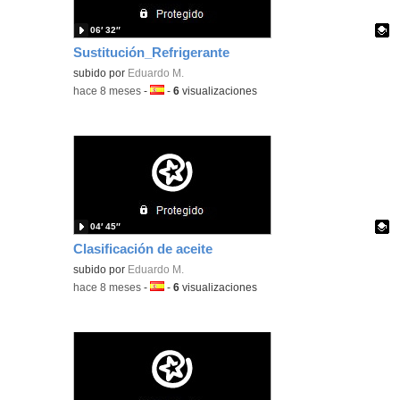
06′ 32″
Sustitución_Refrigerante
Contenido educativo.
subido por
Eduardo M.
-
hace 8 meses
-
Idioma:
-
6
visualizaciones
04′ 45″
Clasificación de aceite
Contenido educativo.
subido por
Eduardo M.
-
hace 8 meses
-
Idioma:
-
6
visualizaciones