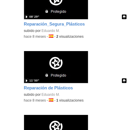
08′ 29″
Reparación_Segura_Plásticos
Contenido educativo.
subido por
Eduardo M.
-
hace 8 meses
-
Idioma:
-
2
visualizaciones
11′ 50″
Reparación de Plásticos
Contenido educativo.
subido por
Eduardo M.
-
hace 8 meses
-
Idioma:
-
1
visualizaciones