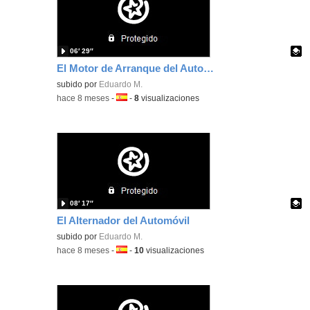
06′ 29″
El Motor de Arranque del Automóvil
Contenido educativo.
subido por
Eduardo M.
-
hace 8 meses
-
Idioma:
-
8
visualizaciones
08′ 17″
El Alternador del Automóvil
Contenido educativo.
subido por
Eduardo M.
-
hace 8 meses
-
Idioma:
-
10
visualizaciones