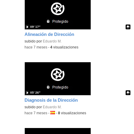
09′ 17″
Alineación de Dirección
Contenido educativo.
subido por
Eduardo M.
-
hace 7 meses
-
4
visualizaciones
05′ 26″
Diagnosis de la Dirección
Contenido educativo.
subido por
Eduardo M.
-
hace 7 meses
-
Idioma:
-
8
visualizaciones