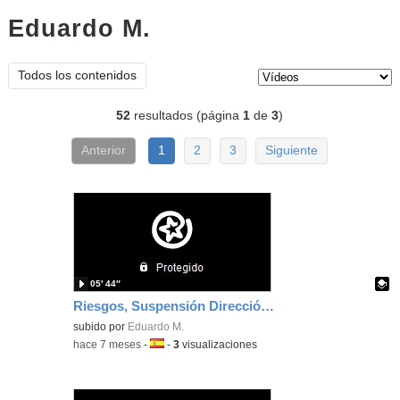
Eduardo M.
vídeos
Tipo de contenido:
Todos los contenidos
52
resultados (página
1
de
3
)
Anterior
1
2
3
Siguiente
05′ 44″
Riesgos, Suspensión Dirección y Ruedas
Contenido educativo.
subido por
Eduardo M.
-
hace 7 meses
-
Idioma:
-
3
visualizaciones