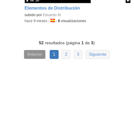
06′ 18″
Elementos de Distribución
Contenido educativo.
subido por
Eduardo M.
-
hace 9 meses
-
Idioma:
-
6
visualizaciones
52
resultados (página
1
de
3
)
Anterior
1
2
3
Siguiente