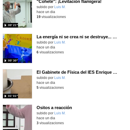
"Coheté": ¡Levitación flamígera!
Contenido educativo.
subido por
Luis M.
-
hace un dia
19
visualizaciones
00′ 21″
La energía ni se crea ni se destruye... ¡se experimenta! El Tierno en la Feria Madrid es Ciencia 2026
Contenido educativo.
subido por
Luis M.
-
hace un dia
6
visualizaciones
00′ 30″
El Gabinete de Física del IES Enrique Tierno Galván de Parla (Curso 25-26)
Contenido educativo.
subido por
Luis M.
-
hace un dia
5
visualizaciones
01′ 01″
Ositos a reacción
Contenido educativo.
subido por
Luis M.
-
hace un dia
3
visualizaciones