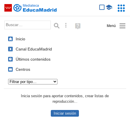
Mediateca de EducaMadrid
Saltar navegación
Servic
Educa
Palabra o frase:
Búsqueda avanzada
Ayuda
(en
ventana
Inicio
nueva)
Canal EducaMadrid
Últimos contenidos
Centros
Tipo de contenido:
Inicia sesión para aportar contenidos, crear listas de
reproducción...
Iniciar sesión