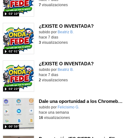
7
visualizaciones
03′ 10″
¿EXISTE O INVENTADA?
Contenido educativo.
subido por
Beatriz B.
-
hace 7 dias
3
visualizaciones
02′ 01″
¿EXISTE O INVENTADA?
Contenido educativo.
subido por
Beatriz B.
-
hace 7 dias
2
visualizaciones
03′ 23″
Dale una oportunidad a los Chromebooks y utiliza un proyector para realizar talleres si no tienes pantallas táctiles
Contenido educativo.
subido por
Felicisimo G.
-
hace una semana
16
visualizaciones
00′ 59″