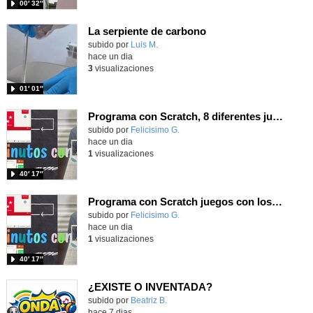
00′ 32″
La serpiente de carbono
Contenido educativo.
subido por
Luis M.
-
hace un dia
3
visualizaciones
01′ 01″
Programa con Scratch, 8 diferentes juegos para vivir la emoción de los partidos de España en el mundial 2026
Contenido educativo.
subido por
Felicisimo G.
-
hace un dia
1
visualizaciones
40′ 17″
Programa con Scratch juegos con los partidos del mundial 2026 ganados por España
Contenido educativo.
subido por
Felicisimo G.
-
hace un dia
1
visualizaciones
40′ 17″
¿EXISTE O INVENTADA?
Contenido educativo.
subido por
Beatriz B.
-
hace 7 dias