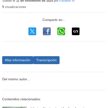
educativo
Subido el
11 de noviembre de 2025
por
Eduardo M.
5
visualizaciones
Más información
Transcripción
Del mismo autor…
Contenidos relacionados: