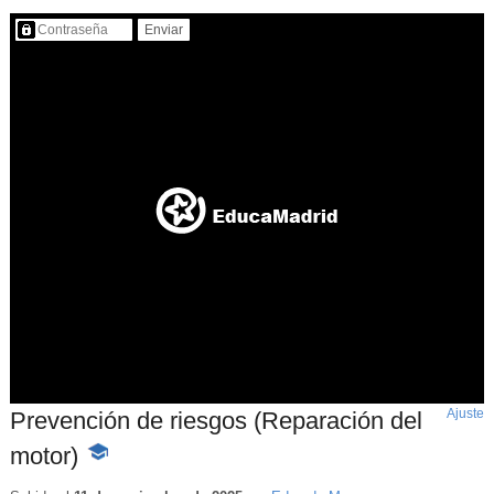
Contenido protegido…
Ajuste
d
Prevención de riesgos (Reparación del
p
motor)
-
Contenido