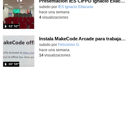
Presentación IES CIFPD Ignacio Ellacuría
Contenido educativo.
subido por
IES Ignacio Ellacuria
-
hace una semana
4
visualizaciones
02′ 52″
Instala MakeCode Arcade para trabajar offline en tu tablet, ordenador, Chromebook
Contenido educativo.
subido por
Felicisimo G.
-
hace una semana
14
visualizaciones
00′ 59″