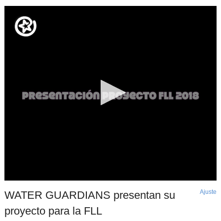
Ajuste
d
WATER GUARDIANS presentan su
p
proyecto para la FLL