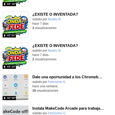
03′ 10″
¿EXISTE O INVENTADA?
Contenido educativo.
subido por
Beatriz B.
-
hace 7 dias
3
visualizaciones
02′ 01″
¿EXISTE O INVENTADA?
Contenido educativo.
subido por
Beatriz B.
-
hace 7 dias
2
visualizaciones
03′ 23″
Dale una oportunidad a los Chromebooks y utiliza un proyector para realizar talleres si no tienes pantallas táctiles
Contenido educativo.
subido por
Felicisimo G.
-
hace una semana
16
visualizaciones
00′ 59″
Instala MakeCode Arcade para trabajar offline en tu tablet, ordenador, Chromebook
Contenido educativo.
subido por
Felicisimo G.
-