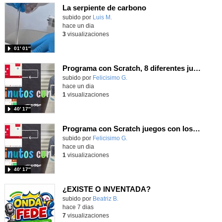
La serpiente de carbono
Contenido educativo.
subido por
Luis M.
-
hace un dia
3
visualizaciones
01′ 01″
Programa con Scratch, 8 diferentes juegos para vivir la emoción de los partidos de España en el mundial 2026
Contenido educativo.
subido por
Felicisimo G.
-
hace un dia
1
visualizaciones
40′ 17″
Programa con Scratch juegos con los partidos del mundial 2026 ganados por España
Contenido educativo.
subido por
Felicisimo G.
-
hace un dia
1
visualizaciones
40′ 17″
¿EXISTE O INVENTADA?
Contenido educativo.
subido por
Beatriz B.
-
hace 7 dias
7
visualizaciones