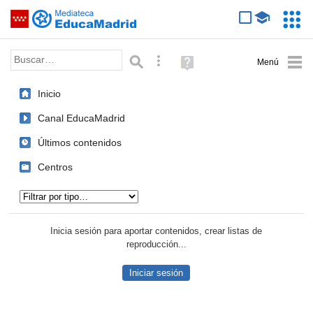
Mediateca de EducaMadrid
Saltar navegación
Servic
Educa
Palabra o frase:
Búsqueda avanzada
Ayuda
(en
ventana
Inicio
nueva)
Canal EducaMadrid
Últimos contenidos
Centros
Tipo de contenido:
Inicia sesión para aportar contenidos, crear listas de
reproducción...
Iniciar sesión