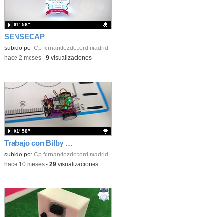
01′ 56″
SENSECAP
Contenido educativo.
subido por
Cp fernandezdecord madrid
-
hace 2 meses
-
9
visualizaciones
01′ 58″
Trabajo con Bilby en 5º de Educacion Primaria
Contenido educativo.
subido por
Cp fernandezdecord madrid
-
hace 10 meses
-
29
visualizaciones