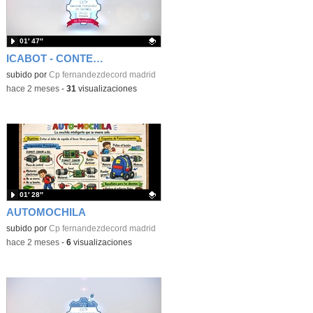
01′ 47″
ICABOT - CONTENEDOR INTELIGENTE
Contenido educativo.
subido por
Cp fernandezdecord madrid
-
hace 2 meses
-
31
visualizaciones
01′ 28″
AUTOMOCHILA
Contenido educativo.
subido por
Cp fernandezdecord madrid
-
hace 2 meses
-
6
visualizaciones