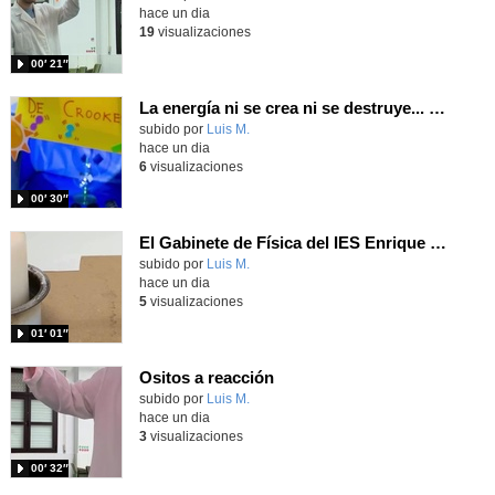
hace un dia
19
visualizaciones
00′ 21″
La energía ni se crea ni se destruye... ¡se experimenta! El Tierno en la Feria Madrid es Ciencia 2026
Contenido educativo.
subido por
Luis M.
-
hace un dia
6
visualizaciones
00′ 30″
El Gabinete de Física del IES Enrique Tierno Galván de Parla (Curso 25-26)
Contenido educativo.
subido por
Luis M.
-
hace un dia
5
visualizaciones
01′ 01″
Ositos a reacción
Contenido educativo.
subido por
Luis M.
-
hace un dia
3
visualizaciones
00′ 32″