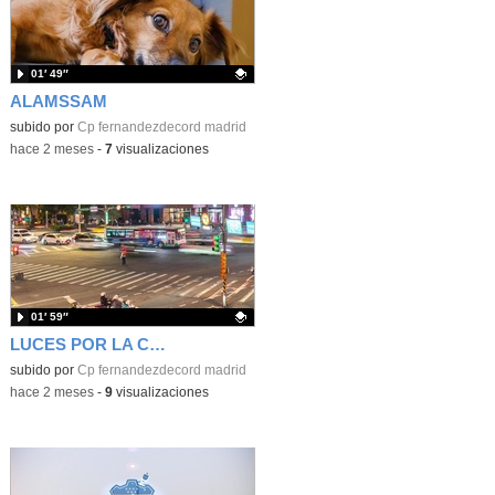
01′ 49″
ALAMSSAM
Contenido educativo.
subido por
Cp fernandezdecord madrid
-
hace 2 meses
-
7
visualizaciones
01′ 59″
LUCES POR LA CALLE
Contenido educativo.
subido por
Cp fernandezdecord madrid
-
hace 2 meses
-
9
visualizaciones