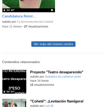
04′ 45″
Candidatura Retotech 2025 - CEIP Gonzalo Fernández de Córdoba
Contenido educativo.
subido por
Cp fernandezdecord madrid
-
hace 11 meses
-
27
visualizaciones
Ver más del mismo centro
Contenidos relacionados:
Proyecto "Teatro desaparecido"
Contenido educativo.
subido por
Jestudios ies calderon pinto
-
hace 14 horas
12
visualizaciones
00′ 54″
"Coheté": ¡Levitación flamígera!
Contenido educativo.
subido por
Luis M.
-