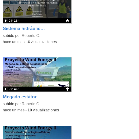
04′ 18″
Sistema hidráulico aerogenerador
Contenido educativo.
subido por
Roberto C.
-
hace un mes
-
4
visualizaciones
09′ 46″
Megado estátor
Contenido educativo.
subido por
Roberto C.
-
hace un mes
-
10
visualizaciones