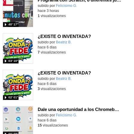
Contenido educativo.
subido por
Felicisimo G.
-
hace 3 horas
1
visualizaciones
40′ 17″
¿EXISTE O INVENTADA?
Contenido educativo.
subido por
Beatriz B.
-
hace 6 dias
7
visualizaciones
03′ 10″
¿EXISTE O INVENTADA?
Contenido educativo.
subido por
Beatriz B.
-
hace 6 dias
3
visualizaciones
02′ 01″
Dale una oportunidad a los Chromebooks y utiliza un proyector para realizar talleres si no tienes pantallas táctiles
Contenido educativo.
subido por
Felicisimo G.
-
hace 6 dias
15
visualizaciones
00′ 59″