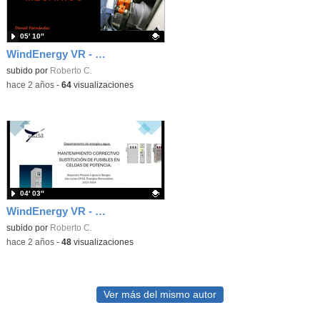
05′ 10″
WindEnergy VR - Mantenimiento Bloqueo del rotor. ERE2 23/24
Contenido educativo.
subido por
Roberto C.
-
hace 2 años
-
64
visualizaciones
04′ 03″
WindEnergy VR - Mantenimiento Fusible Celda MT. ERE2 23/24
Contenido educativo.
subido por
Roberto C.
-
hace 2 años
-
48
visualizaciones
Ver más del mismo autor