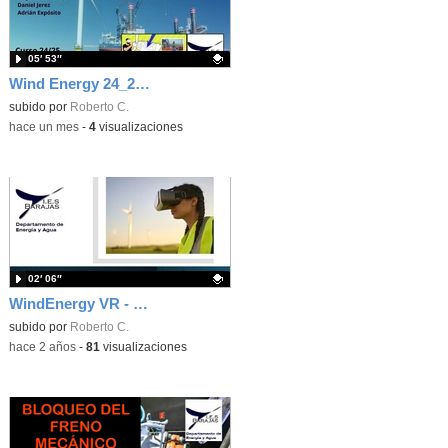
05′ 53″
Wind Energy 24_25 Offshore
Contenido educativo.
subido por
Roberto C.
-
hace un mes
-
4
visualizaciones
02′ 06″
WindEnergy VR - Desarrollo de proyecto en imágenes. 23/24
Contenido educativo.
subido por
Roberto C.
-
hace 2 años
-
81
visualizaciones