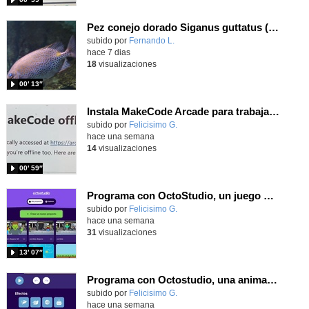
Pez conejo dorado Siganus guttatus (Bloch, 1786)
Contenido educativo.
subido por
Fernando L.
-
hace 7 dias
18
visualizaciones
00′ 13″
Instala MakeCode Arcade para trabajar offline en tu tablet, ordenador, Chromebook
Contenido educativo.
subido por
Felicisimo G.
-
hace una semana
14
visualizaciones
00′ 59″
Programa con OctoStudio, un juego de disparos contra Zombies con un cargador basado en el House of the dead
Contenido educativo.
subido por
Felicisimo G.
-
hace una semana
31
visualizaciones
13′ 07″
Programa con Octostudio, una animación utilizando la cámara para una foto y audio y texto para comunicar.
Contenido educativo.
subido por
Felicisimo G.
-
hace una semana