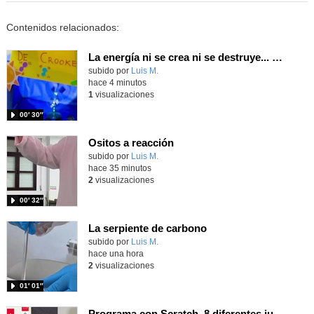
Contenidos relacionados:
La energía ni se crea ni se destruye... ¡se experimenta! El Tierno en la Feria Madrid es Ciencia 2026
Contenido educativo.
subido por
Luis M.
-
hace 4 minutos
1
visualizaciones
00′ 30″
Ositos a reacción
Contenido educativo.
subido por
Luis M.
-
hace 35 minutos
2
visualizaciones
00′ 32″
La serpiente de carbono
Contenido educativo.
subido por
Luis M.
-
hace una hora
2
visualizaciones
01′ 01″
Programa con Scratch, 8 diferentes juegos para vivir la emoción de los partidos de España en el mundial 2026