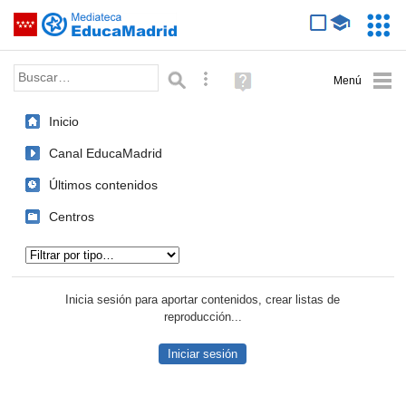
Mediateca de EducaMadrid
Saltar navegación
Servic
Educa
Palabra o frase:
Búsqueda avanzada
Ayuda
(en
ventana
Inicio
nueva)
Canal EducaMadrid
Últimos contenidos
Centros
Tipo de contenido:
Inicia sesión para aportar contenidos, crear listas de
reproducción...
Iniciar sesión