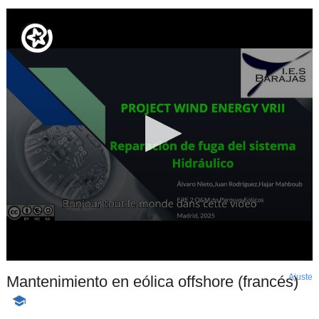
Ajuste
d
Mantenimiento en eólica offshore (francés)
p
-
Contenido