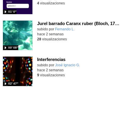
4
visualizaciones
01′ 0″
Jurel barrado Caranx ruber (Bloch, 1793)
Contenido educativo.
subido por
Fernando L.
-
hace 2 semanas
28
visualizaciones
00′ 08″
Interferencias
Contenido educativo.
subido por
José Ignacio G.
-
hace 2 semanas
9
visualizaciones
02′ 47″