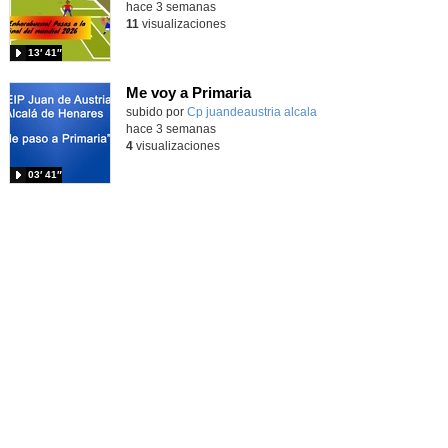
hace 3 semanas
11
visualizaciones
13′ 41″
Me voy a Primaria
Contenido educativo.
subido por
Cp juandeaustria alcala
-
hace 3 semanas
4
visualizaciones
03′ 41″