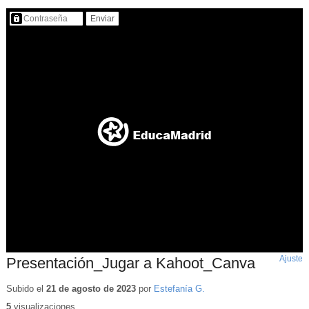
Contenido protegido…
Ajuste
d
Presentación_Jugar a Kahoot_Canva
p
Subido el
21 de agosto de 2023
por
Estefanía G.
5
visualizaciones