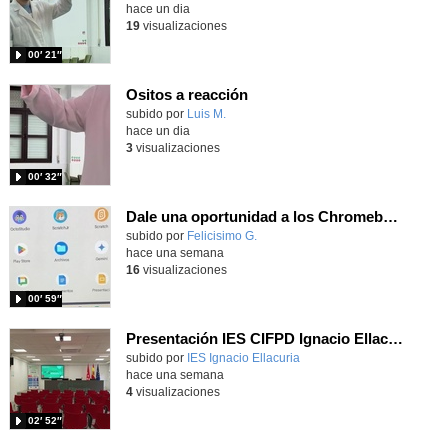
hace un dia
19
visualizaciones
00′ 21″
Ositos a reacción
Contenido educativo.
subido por
Luis M.
-
hace un dia
3
visualizaciones
00′ 32″
Dale una oportunidad a los Chromebooks y utiliza un proyector para realizar talleres si no tienes pantallas táctiles
Contenido educativo.
subido por
Felicisimo G.
-
hace una semana
16
visualizaciones
00′ 59″
Presentación IES CIFPD Ignacio Ellacuría
Contenido educativo.
subido por
IES Ignacio Ellacuria
-
hace una semana
4
visualizaciones
02′ 52″