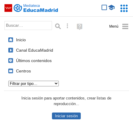
Mediateca de EducaMadrid
Saltar navegación
Servic
Educa
Palabra o frase:
Búsqueda avanzada
Ayuda
(en
ventana
Inicio
nueva)
Canal EducaMadrid
Últimos contenidos
Centros
Tipo de contenido:
Inicia sesión para aportar contenidos, crear listas de
reproducción...
Iniciar sesión