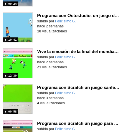
00′ 24″
Programa con Octostudio, un juego de 4 personajes ganando la copa del mundo saltando y esquivando rivales.
Contenido educativo.
subido por
Felicisimo G.
-
hace 2 semanas
10
visualizaciones
10′ 41″
Vive la emoción de la final del mundial programando con Scratch, un juego de toques y esquivar contrarios
Contenido educativo.
subido por
Felicisimo G.
-
hace 2 semanas
21
visualizaciones
12′ 30″
Programa con Scratch un juego sanferminero con Mikel Merino evitando toros y dando toques al balón.
Contenido educativo.
subido por
Felicisimo G.
-
hace 3 semanas
4
visualizaciones
00′ 58″
Programa con Scratch un juego para vivir la emoción de los centros desde la banda de España
Contenido educativo.
subido por
Felicisimo G.
-