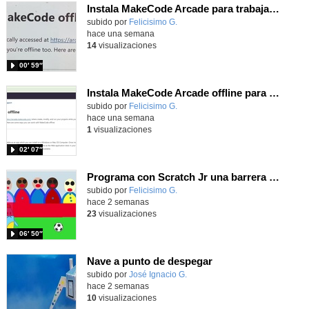
Instala MakeCode Arcade para trabajar offline en tu tablet, ordenador, Chromebook
Contenido educativo.
subido por
Felicisimo G.
-
hace una semana
14
visualizaciones
00′ 59″
Instala MakeCode Arcade offline para programar grandes juegos sin necesidad de Internet
Contenido educativo.
subido por
Felicisimo G.
-
hace una semana
1
visualizaciones
02′ 07″
Programa con Scratch Jr una barrera que se desplaza para dar sensación de movimiento
Contenido educativo.
subido por
Felicisimo G.
-
hace 2 semanas
23
visualizaciones
06′ 50″
Nave a punto de despegar
Contenido educativo.
subido por
José Ignacio G.
-
hace 2 semanas
10
visualizaciones