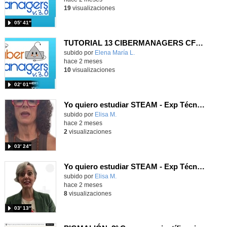
19
visualizaciones
05′ 41″
TUTORIAL 13 CIBERMANAGERS CFGM SOLDADURA 23-24
Contenido educativo.
subido por
Elena María L.
-
hace 2 meses
10
visualizaciones
02′ 01″
Yo quiero estudiar STEAM - Exp Técnica de Cableado Estructurado
Contenido educativo.
subido por
Elisa M.
-
hace 2 meses
2
visualizaciones
03′ 24″
Yo quiero estudiar STEAM - Exp Técnica Ciberseguridad
Contenido educativo.
subido por
Elisa M.
-
hace 2 meses
8
visualizaciones
03′ 13″