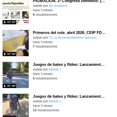
PIGMALIÓN. 2º Congreso científico: jardinería para enfríar el planeta
Contenido educativo.
subido por
Ies lacabrera
-
hace 3 meses
6
visualizaciones
02′ 59″
Primeros del cole_abril 2026_CEIP FDLR_Las Rozas
Contenido educativo.
subido por
Tic cp fernandodelosrios lasrozas
-
hace 3 meses
7
visualizaciones
02′ 50″
Juegos de bateo y fildeo: Lanzamiento de mano baja.
Contenido educativo.
subido por
Alberto J.
-
hace 3 meses
5
visualizaciones
00′ 48″
Juegos de bateo y fildeo: Lanzamiento 3 dedos
Contenido educativo.
subido por
Alberto J.
-
hace 3 meses
13
visualizaciones