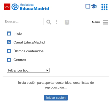
Mediateca de EducaMadrid
Saltar navegación
Servic
Educa
Palabra o frase:
Búsqueda avanzada
Ayuda
(en
ventana
Inicio
nueva)
Canal EducaMadrid
Últimos contenidos
Centros
Tipo de contenido:
Inicia sesión para aportar contenidos, crear listas de
reproducción...
Iniciar sesión