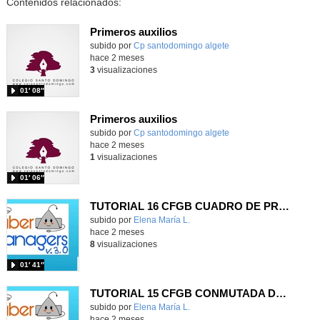
Contenidos relacionados:
Primeros auxilios
Contenido educativo.
subido por
Cp santodomingo algete
-
hace 2 meses
3
visualizaciones
01′ 08″
Primeros auxilios
Contenido educativo.
subido por
Cp santodomingo algete
-
hace 2 meses
1
visualizaciones
01′ 06″
TUTORIAL 16 CFGB CUADRO DE PROTECCIÓN ARMADO
Contenido educativo.
subido por
Elena María L.
-
hace 2 meses
8
visualizaciones
01′ 41″
TUTORIAL 15 CFGB CONMUTADA DE 3 PUNTOS
Contenido educativo.
subido por
Elena María L.
-
hace 2 meses