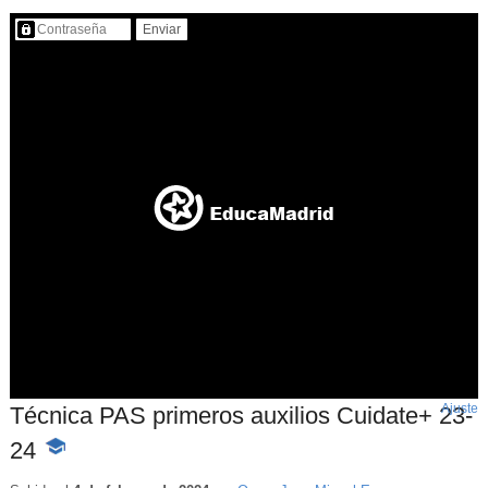
Contenido protegido…
Ajuste
d
Técnica PAS primeros auxilios Cuidate+ 23-
p
24
-
Contenido