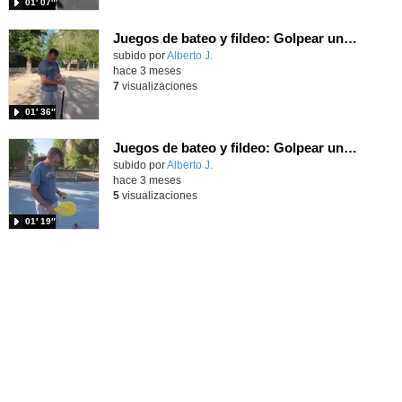
01′ 07″
Juegos de bateo y fildeo: Golpear una pelota con bate y soporte.
Contenido educativo.
subido por
Alberto J.
-
hace 3 meses
7
visualizaciones
01′ 36″
Juegos de bateo y fildeo: Golpear una pelota con la pala.
Contenido educativo.
subido por
Alberto J.
-
hace 3 meses
5
visualizaciones
01′ 19″