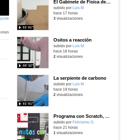
El Gabinete de Física del IES Enrique Tierno Galván de Parla (Curso 25-26)
Contenido educativo.
subido por
Luis M.
-
hace 17 horas
Ajuste
de
3
visualizaciones
pantalla
01′ 01″
iones
Ositos a reacción
Contenido educativo.
subido por
Luis M.
-
hace 18 horas
2
visualizaciones
00′ 32″
La serpiente de carbono
Contenido educativo.
subido por
Luis M.
-
hace 19 horas
2
visualizaciones
01′ 01″
Programa con Scratch, 8 diferentes juegos para vivir la emoción de los partidos de España en el mundial 2026
Contenido educativo.
subido por
Felicisimo G.
-
hace 21 horas
1
visualizaciones