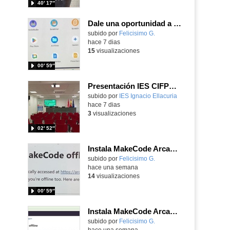
40′ 17″
Dale una oportunidad a los Chromebooks y utiliza un proyector para realizar talleres si no tienes pantallas táctiles
Contenido educativo.
subido por
Felicisimo G.
-
hace 7 dias
15
visualizaciones
00′ 59″
Presentación IES CIFPD Ignacio Ellacuría
Contenido educativo.
subido por
IES Ignacio Ellacuria
-
hace 7 dias
3
visualizaciones
02′ 52″
Instala MakeCode Arcade para trabajar offline en tu tablet, ordenador, Chromebook
Contenido educativo.
subido por
Felicisimo G.
-
hace una semana
14
visualizaciones
00′ 59″
Instala MakeCode Arcade offline para programar grandes juegos sin necesidad de Internet
Contenido educativo.
subido por
Felicisimo G.
-
hace una semana