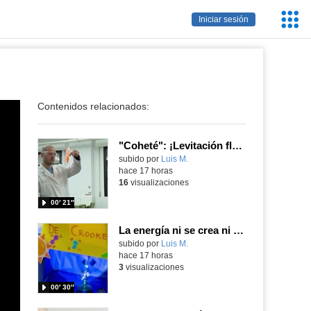
Servic
Iniciar sesión
Educa
Contenidos relacionados:
"Coheté": ¡Levitación flamígera!
Contenido educativo.
subido por
Luis M.
-
hace 17 horas
16
visualizaciones
00′ 21″
La energía ni se crea ni se destruye... ¡se experimenta! El Tierno en la Feria Madrid es Ciencia 2026
Contenido educativo.
subido por
Luis M.
-
hace 17 horas
3
visualizaciones
00′ 30″