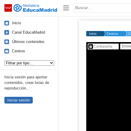
Mediateca de EducaMadrid
Saltar navegación
Palabra o frase:
Inicio
Canal EducaMadrid
Inicio
Centros
C
Últimos contenidos
Contenido protegido…
Centros
Tipo de contenido:
Inicia sesión para aportar
contenidos, crear listas de
reproducción...
Iniciar sesión