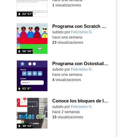
1
visualizaciones
02′ 07″
Programa con Scratch Jr una barrera que se desplaza para dar sensación de movimiento
Contenido educativo.
subido por
Felicisimo G.
-
hace una semana
23
visualizaciones
06′ 50″
Programa con Octostudio, una animación utilizando la cámara para una foto y audio y texto para comunicar.
Contenido educativo.
subido por
Felicisimo G.
-
hace una semana
4
visualizaciones
01′ 0″
Conoce los bloques de la app Octostudio, gratuito, offline y para tu tablet y móvil - Contenido educativo
Contenido educativo.
subido por
Felicisimo G.
-
hace 2 semanas
15
visualizaciones
38′ 02″