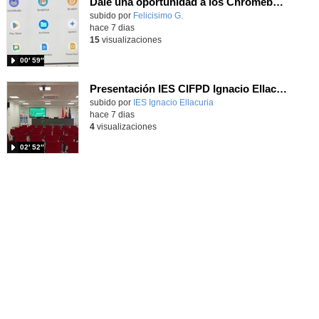
Dale una oportunidad a los Chromebooks y utiliza un proyector para realizar talleres si no tienes pantallas táctiles
Contenido educativo.
subido por
Felicisimo G.
-
hace 7 dias
15
visualizaciones
00′ 59″
Presentación IES CIFPD Ignacio Ellacuría
Contenido educativo.
subido por
IES Ignacio Ellacuria
-
hace 7 dias
4
visualizaciones
02′ 52″