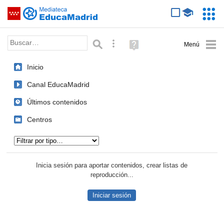
Mediateca de EducaMadrid
Saltar navegación
Servic
Educa
Palabra o frase:
Búsqueda avanzada
Ayuda
(en
ventana
Inicio
nueva)
Canal EducaMadrid
Últimos contenidos
Centros
Tipo de contenido:
Inicia sesión para aportar contenidos, crear listas de
reproducción...
Iniciar sesión