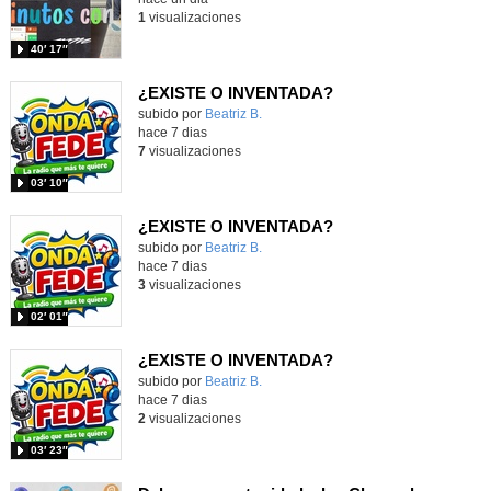
1
visualizaciones
40′ 17″
¿EXISTE O INVENTADA?
Contenido educativo.
subido por
Beatriz B.
-
hace 7 dias
7
visualizaciones
03′ 10″
¿EXISTE O INVENTADA?
Contenido educativo.
subido por
Beatriz B.
-
hace 7 dias
3
visualizaciones
02′ 01″
¿EXISTE O INVENTADA?
Contenido educativo.
subido por
Beatriz B.
-
hace 7 dias
2
visualizaciones
03′ 23″