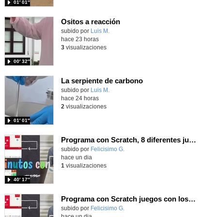
01′ 01″
Ositos a reacción
Contenido educativo.
subido por
Luis M.
-
hace 23 horas
3
visualizaciones
00′ 32″
La serpiente de carbono
Contenido educativo.
subido por
Luis M.
-
hace 24 horas
2
visualizaciones
01′ 01″
Programa con Scratch, 8 diferentes juegos para vivir la emoción de los partidos de España en el mundial 2026
Contenido educativo.
subido por
Felicisimo G.
-
hace un dia
1
visualizaciones
40′ 17″
Programa con Scratch juegos con los partidos del mundial 2026 ganados por España
Contenido educativo.
subido por
Felicisimo G.
-
hace un dia