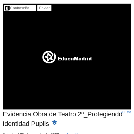
Contenido protegido…
Ajuste
d
Evidencia Obra de Teatro 2º_Protegiendo
p
Identidad Pupils
-
Contenido