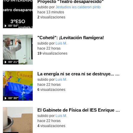
Proyecto "Teatro desaparecido"
Contenido educativo.
subido por
Jestudios ies calderon pinto
-
hace 13 minutos
2
visualizaciones
00′ 54″
"Coheté": ¡Levitación flamígera!
Contenido educativo.
subido por
Luis M.
-
hace 22 horas
19
visualizaciones
00′ 21″
La energía ni se crea ni se destruye... ¡se experimenta! El Tierno en la Feria Madrid es Ciencia 2026
Contenido educativo.
subido por
Luis M.
-
hace 22 horas
6
visualizaciones
00′ 30″
El Gabinete de Física del IES Enrique Tierno Galván de Parla (Curso 25-26)
Contenido educativo.
subido por
Luis M.
-
hace 22 horas
4
visualizaciones