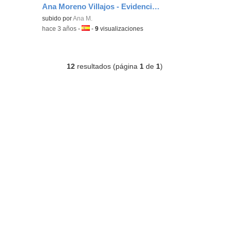
Ana Moreno Villajos - Evidencia F1 - Gestion Plataf. Aprend. Evaluac.
subido por
Ana M.
-
hace 3 años
-
Idioma:
-
9
visualizaciones
12
resultados (página
1
de
1
)