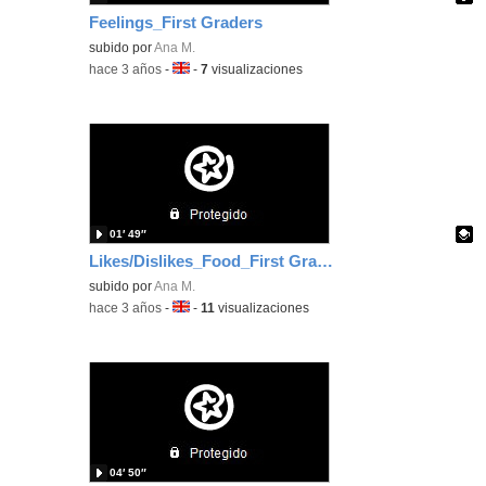
Feelings_First Graders
Contenido educativo.
subido por
Ana M.
-
hace 3 años
-
Idioma:
-
7
visualizaciones
01′ 49″
Likes/Dislikes_Food_First Graders.
Contenido educativo.
subido por
Ana M.
-
hace 3 años
-
Idioma:
-
11
visualizaciones
04′ 50″