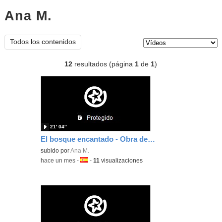
Ana M.
vídeos
Tipo de contenido:
Todos los contenidos
12
resultados (página
1
de
1
)
21′ 04″
El bosque encantado - Obra de teatro - 3º 25_26
subido por
Ana M.
-
hace un mes
-
Idioma:
-
11
visualizaciones