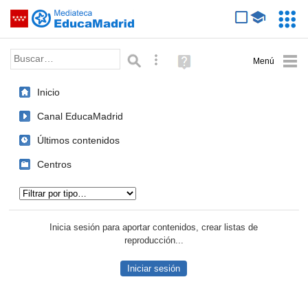
Mediateca de EducaMadrid
Saltar navegación
Servic
Educa
Palabra o frase:
Búsqueda avanzada
Ayuda
(en
ventana
Inicio
nueva)
Canal EducaMadrid
Últimos contenidos
Centros
Tipo de contenido:
Inicia sesión para aportar contenidos, crear listas de
reproducción...
Iniciar sesión