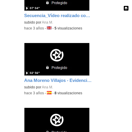
07′ 04″
Secuencia_Vídeo realizado con 5º_Protegiendo Identidad Pupils
Contenido educativo.
subido por
Ana M.
-
hace 3 años
-
Idioma:
-
5
visualizaciones
02′ 56″
Ana Moreno Villajos - Evidencia F3 - Innovación metodológica
subido por
Ana M.
-
hace 3 años
-
Idioma:
-
8
visualizaciones