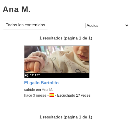
Ana M.
audios
Tipo de contenido:
Todos los contenidos
1
resultados (página
1
de
1
)
02′ 15″
El gallo Bartolito
subido por
Ana M.
-
hace 3 meses
-
Idioma:
-
Escuchado
17
veces
1
resultados (página
1
de
1
)