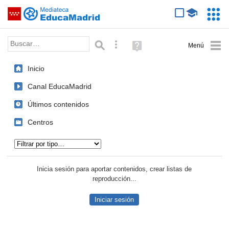
Mediateca de EducaMadrid
Saltar navegación
Servic
Educa
Palabra o frase:
Búsqueda avanzada
Ayuda
(en
ventana
Inicio
nueva)
Canal EducaMadrid
Últimos contenidos
Centros
Tipo de contenido:
Inicia sesión para aportar contenidos, crear listas de
reproducción...
Iniciar sesión