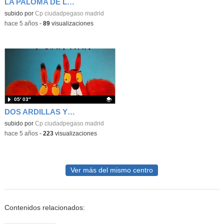
LA PALOMA DE LA PAZ
Contenido educativo.
subido por
Cp ciudadpegaso madrid
-
hace 5 años
-
89
visualizaciones
05′ 03″
DOS ARDILLAS Y UNA PIÑA
Contenido educativo.
subido por
Cp ciudadpegaso madrid
-
hace 5 años
-
223
visualizaciones
Ver más del mismo centro
Contenidos relacionados: