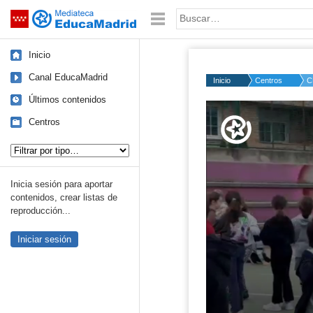
Mediateca de EducaMadrid
Saltar navegación
Palabra o frase:
Inicio
Canal EducaMadrid
Inicio
Centros
C
Últimos contenidos
Volume
50%
Centros
Tipo de contenido:
Inicia sesión para aportar
contenidos, crear listas de
reproducción...
Iniciar sesión