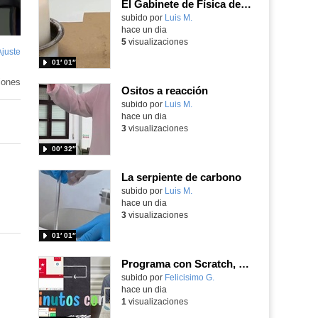
El Gabinete de Física del IES Enrique Tierno Galván de Parla (Curso 25-26)
Contenido educativo.
subido por
Luis M.
-
hace un dia
5
visualizaciones
Ajuste
de
01′ 01″
pantalla
iones
Ositos a reacción
Contenido educativo.
subido por
Luis M.
-
hace un dia
3
visualizaciones
00′ 32″
La serpiente de carbono
Contenido educativo.
subido por
Luis M.
-
hace un dia
3
visualizaciones
01′ 01″
Programa con Scratch, 8 diferentes juegos para vivir la emoción de los partidos de España en el mundial 2026
Contenido educativo.
subido por
Felicisimo G.
-
hace un dia
1
visualizaciones