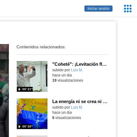
Servic
Iniciar sesión
Educa
Contenidos relacionados:
"Coheté": ¡Levitación flamígera!
Contenido educativo.
subido por
Luis M.
-
hace un dia
19
visualizaciones
00′ 21″
La energía ni se crea ni se destruye... ¡se experimenta! El Tierno en la Feria Madrid es Ciencia 2026
Contenido educativo.
subido por
Luis M.
-
hace un dia
6
visualizaciones
00′ 30″