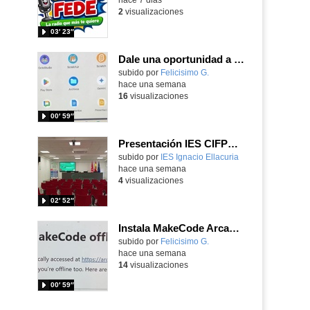
2
visualizaciones
03′ 23″
Dale una oportunidad a los Chromebooks y utiliza un proyector para realizar talleres si no tienes pantallas táctiles
Contenido educativo.
subido por
Felicisimo G.
-
hace una semana
16
visualizaciones
00′ 59″
Presentación IES CIFPD Ignacio Ellacuría
Contenido educativo.
subido por
IES Ignacio Ellacuria
-
hace una semana
4
visualizaciones
02′ 52″
Instala MakeCode Arcade para trabajar offline en tu tablet, ordenador, Chromebook
Contenido educativo.
subido por
Felicisimo G.
-
hace una semana
14
visualizaciones
00′ 59″