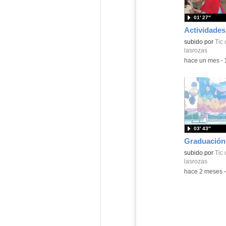
01′ 27″
Contenido educ
subido por
Tic 
lasrozas
-
hace un mes
-
03′ 43″
Contenido educ
subido por
Tic 
lasrozas
-
hace 2 meses