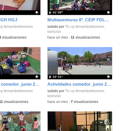
01′ 09″
 GH HGJ
Multiaventuras 6º_CEIP FDLR_Las Rozas
ativo.
cp fernandodelosrios
Contenido educativo.
subido por
Tic cp fernandodelosrios
lasrozas
8
visualizaciones
-
hace un mes
-
11
visualizaciones
02′ 21″
Actividades comedor_junio 2026_tardes_CEIP FDLR_Las Rozas
Actividades comedor_junio 2026_Primaria_CEIP FDLR_Las Rozas
ativo.
cp fernandodelosrios
Contenido educativo.
subido por
Tic cp fernandodelosrios
lasrozas
11
visualizaciones
-
hace un mes
-
7
visualizaciones