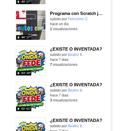
40′ 17″
Programa con Scratch juegos con los partidos del mundial 2026 ganados por España
Contenido educativo.
subido por
Felicisimo G.
-
hace un dia
1
visualizaciones
40′ 17″
¿EXISTE O INVENTADA?
Contenido educativo.
subido por
Beatriz B.
-
hace 7 dias
7
visualizaciones
03′ 10″
¿EXISTE O INVENTADA?
Contenido educativo.
subido por
Beatriz B.
-
hace 7 dias
3
visualizaciones
02′ 01″
¿EXISTE O INVENTADA?
Contenido educativo.
subido por
Beatriz B.
-
hace 7 dias