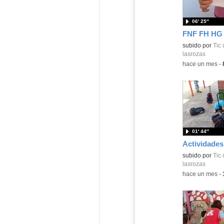
06′ 25″
FNF FH HG
Contenido educ
subido por
Tic 
lasrozas
-
hace un mes
-
01′ 44″
Contenido educ
subido por
Tic 
lasrozas
-
hace un mes
-