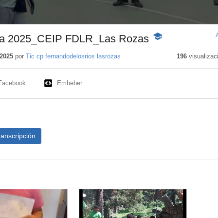
lia 2025_CEIP FDLR_Las Rozas
-
Contenido
educativo
2025
por
Tic cp fernandodelosrios lasrozas
196
visualizac
Facebook
Embeber
ranscripción