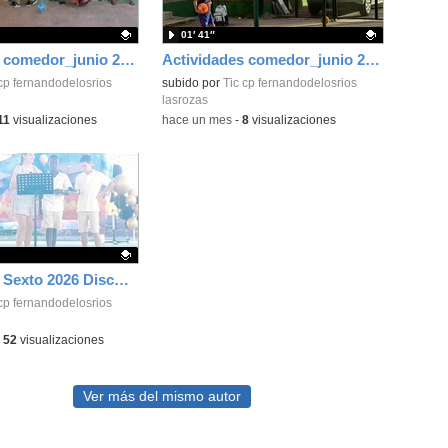
01′ 41″
Actividades comedor_junio 2026_Infantil_CEIP FDLR_Las Rozas
Actividades comedor_junio 2026_primeros del cole_CEIP FDLR_Las Rozas
ativo.
cp fernandodelosrios
Contenido educativo.
subido por
Tic cp fernandodelosrios
lasrozas
11
visualizaciones
-
hace un mes
-
8
visualizaciones
Graduación Sexto 2026 Discurso alumnos_CEIP FDLR_Las Rozas
ativo.
cp fernandodelosrios
-
52
visualizaciones
Ver más del mismo autor