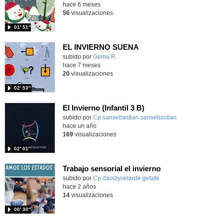
hace 6 meses
56
visualizaciones
01′ 51″
EL INVIERNO SUENA
Contenido educativo.
subido por
Gema R.
-
hace 7 meses
20
visualizaciones
02′ 53″
El Invierno (Infantil 3 B)
Contenido educativo.
subido por
Cp sansebastian sansebastian
-
hace un año
169
visualizaciones
02′ 01″
Trabajo sensorial el invierno
Contenido educativo.
subido por
Cp daoizyvelarde getafe
-
hace 2 años
14
visualizaciones
00′ 30″