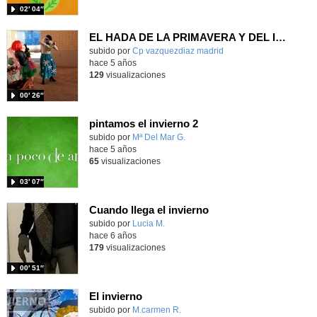
02′ 04″
EL HADA DE LA PRIMAVERA Y DEL INVIERNO
subido por
Cp vazquezdiaz madrid
-
hace 5 años
129
visualizaciones
00′ 26″
pintamos el invierno 2
Contenido educativo.
subido por
Mª Del Mar G.
-
hace 5 años
65
visualizaciones
03′ 07″
Cuando llega el invierno
Contenido educativo.
subido por
Lucia M.
-
hace 6 años
179
visualizaciones
00′ 51″
El invierno
Contenido educativo.
subido por
M.carmen R.
-