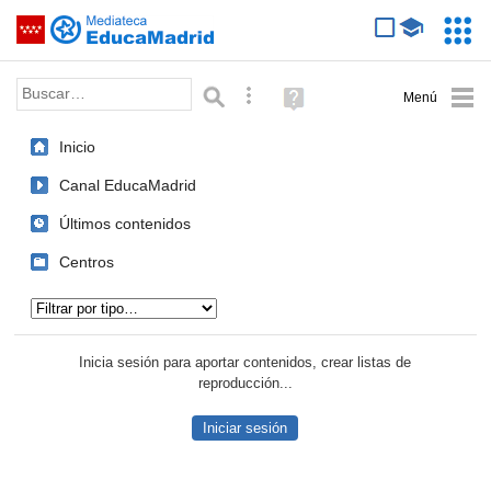
Mediateca de EducaMadrid
Saltar navegación
Servic
Educa
Palabra o frase:
Búsqueda avanzada
Ayuda
(en
ventana
Inicio
nueva)
Canal EducaMadrid
Últimos contenidos
Centros
Tipo de contenido:
Inicia sesión para aportar contenidos, crear listas de
reproducción...
Iniciar sesión