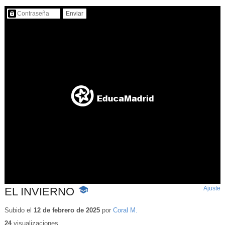
Contenido protegido…
Ajuste
d
EL INVIERNO
-
p
Contenido
educativo
Subido el
12 de febrero de 2025
por
Coral M.
24
visualizaciones