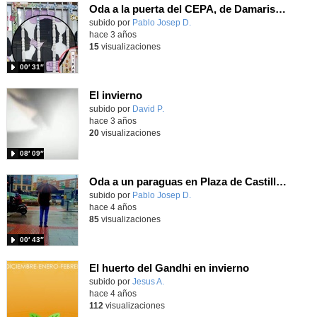
Oda a la puerta del CEPA, de Damaris de la Vega
subido por
Pablo Josep D.
-
hace 3 años
15
visualizaciones
00′ 31″
El invierno
Contenido educativo.
subido por
David P.
-
hace 3 años
20
visualizaciones
08′ 09″
Oda a un paraguas en Plaza de Castilla, de Estefanía Flores
subido por
Pablo Josep D.
-
hace 4 años
85
visualizaciones
00′ 43″
El huerto del Gandhi en invierno
Contenido educativo.
subido por
Jesus A.
-
hace 4 años
112
visualizaciones