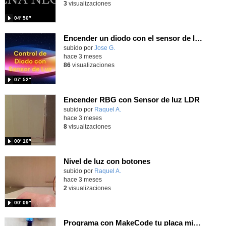
3
visualizaciones
04′ 50″
Encender un diodo con el sensor de luz de la tarjeta Micro:bit en Tinkercad
Contenido educativo.
subido por
Jose G.
-
hace 3 meses
86
visualizaciones
07′ 52″
Encender RBG con Sensor de luz LDR
Contenido educativo.
subido por
Raquel A.
-
hace 3 meses
8
visualizaciones
00′ 10″
Nivel de luz con botones
Contenido educativo.
subido por
Raquel A.
-
hace 3 meses
2
visualizaciones
00′ 09″
Programa con MakeCode tu placa microbit, un siguelíneas utilizando tu kit Nezha