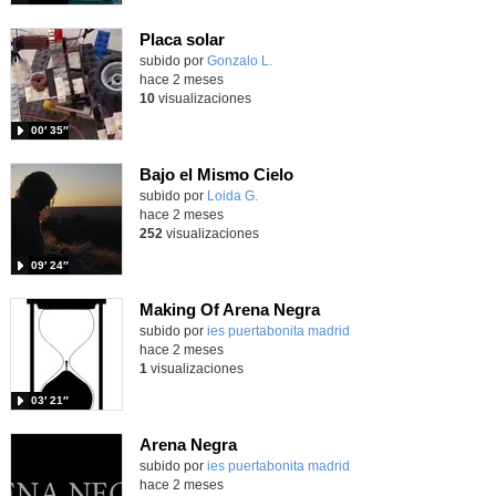
Placa solar
Contenido educativo.
subido por
Gonzalo L.
-
hace 2 meses
10
visualizaciones
00′ 35″
Bajo el Mismo Cielo
Contenido educativo.
subido por
Loida G.
-
hace 2 meses
252
visualizaciones
09′ 24″
Making Of Arena Negra
subido por
ies puertabonita madrid
-
hace 2 meses
1
visualizaciones
03′ 21″
Arena Negra
subido por
ies puertabonita madrid
-
hace 2 meses